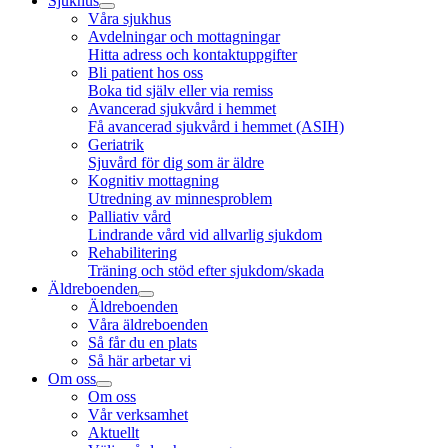
Sjukhus
Våra sjukhus
Avdelningar och mottagningar
Hitta adress och kontaktuppgifter
Bli patient hos oss
Boka tid själv eller via remiss
Avancerad sjukvård i hemmet
Få avancerad sjukvård i hemmet (ASIH)
Geriatrik
Sjuvård för dig som är äldre
Kognitiv mottagning
Utredning av minnesproblem
Palliativ vård
Lindrande vård vid allvarlig sjukdom
Rehabilitering
Träning och stöd efter sjukdom/skada
Äldreboenden
Äldreboenden
Våra äldreboenden
Så får du en plats
Så här arbetar vi
Om oss
Om oss
Vår verksamhet
Aktuellt