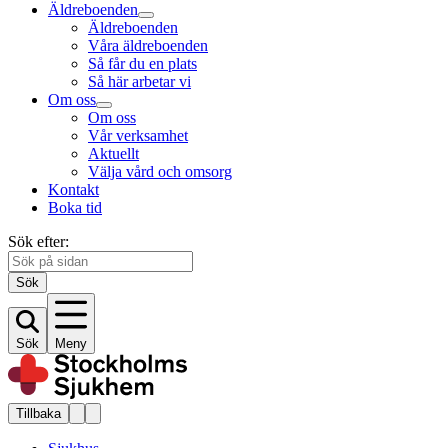
Äldreboenden
Äldreboenden
Våra äldreboenden
Så får du en plats
Så här arbetar vi
Om oss
Om oss
Vår verksamhet
Aktuellt
Välja vård och omsorg
Kontakt
Boka tid
Sök efter:
Sök
Sök
Meny
Tillbaka