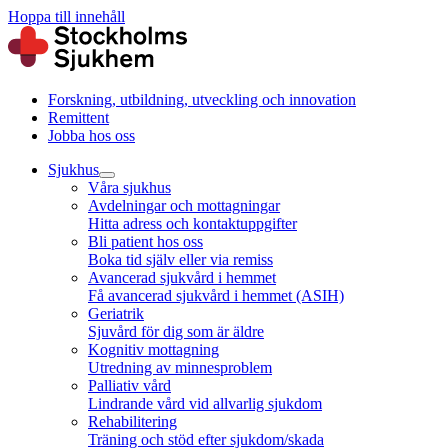
Hoppa till innehåll
Forskning, utbildning, utveckling och innovation
Remittent
Jobba hos oss
Sjukhus
Våra sjukhus
Avdelningar och mottagningar
Hitta adress och kontaktuppgifter
Bli patient hos oss
Boka tid själv eller via remiss
Avancerad sjukvård i hemmet
Få avancerad sjukvård i hemmet (ASIH)
Geriatrik
Sjuvård för dig som är äldre
Kognitiv mottagning
Utredning av minnesproblem
Palliativ vård
Lindrande vård vid allvarlig sjukdom
Rehabilitering
Träning och stöd efter sjukdom/skada