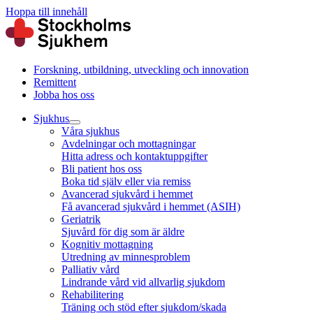
Hoppa till innehåll
Forskning, utbildning, utveckling och innovation
Remittent
Jobba hos oss
Sjukhus
Våra sjukhus
Avdelningar och mottagningar
Hitta adress och kontaktuppgifter
Bli patient hos oss
Boka tid själv eller via remiss
Avancerad sjukvård i hemmet
Få avancerad sjukvård i hemmet (ASIH)
Geriatrik
Sjuvård för dig som är äldre
Kognitiv mottagning
Utredning av minnesproblem
Palliativ vård
Lindrande vård vid allvarlig sjukdom
Rehabilitering
Träning och stöd efter sjukdom/skada