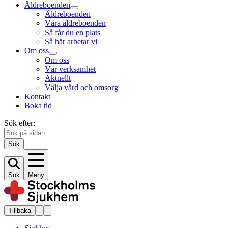
Äldreboenden
Äldreboenden
Våra äldreboenden
Så får du en plats
Så här arbetar vi
Om oss
Om oss
Vår verksamhet
Aktuellt
Välja vård och omsorg
Kontakt
Boka tid
Sök efter:
Sök
Sök
Meny
Tillbaka