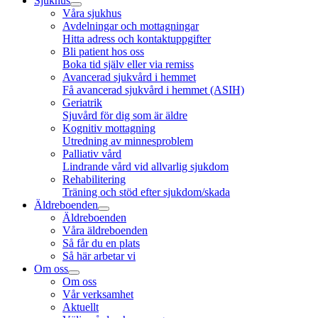
Sjukhus
Våra sjukhus
Avdelningar och mottagningar
Hitta adress och kontaktuppgifter
Bli patient hos oss
Boka tid själv eller via remiss
Avancerad sjukvård i hemmet
Få avancerad sjukvård i hemmet (ASIH)
Geriatrik
Sjuvård för dig som är äldre
Kognitiv mottagning
Utredning av minnesproblem
Palliativ vård
Lindrande vård vid allvarlig sjukdom
Rehabilitering
Träning och stöd efter sjukdom/skada
Äldreboenden
Äldreboenden
Våra äldreboenden
Så får du en plats
Så här arbetar vi
Om oss
Om oss
Vår verksamhet
Aktuellt