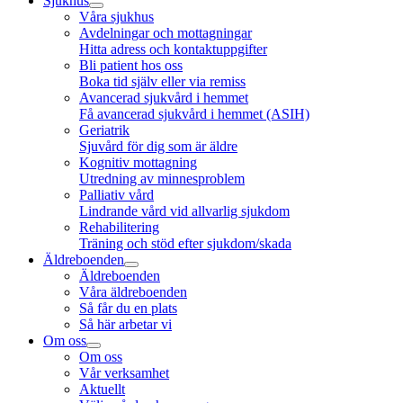
Sjukhus
Våra sjukhus
Avdelningar och mottagningar
Hitta adress och kontaktuppgifter
Bli patient hos oss
Boka tid själv eller via remiss
Avancerad sjukvård i hemmet
Få avancerad sjukvård i hemmet (ASIH)
Geriatrik
Sjuvård för dig som är äldre
Kognitiv mottagning
Utredning av minnesproblem
Palliativ vård
Lindrande vård vid allvarlig sjukdom
Rehabilitering
Träning och stöd efter sjukdom/skada
Äldreboenden
Äldreboenden
Våra äldreboenden
Så får du en plats
Så här arbetar vi
Om oss
Om oss
Vår verksamhet
Aktuellt