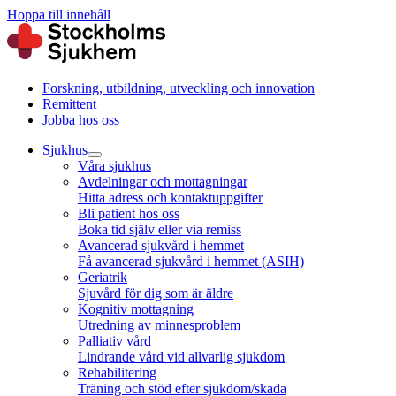
Hoppa till innehåll
Forskning, utbildning, utveckling och innovation
Remittent
Jobba hos oss
Sjukhus
Våra sjukhus
Avdelningar och mottagningar
Hitta adress och kontaktuppgifter
Bli patient hos oss
Boka tid själv eller via remiss
Avancerad sjukvård i hemmet
Få avancerad sjukvård i hemmet (ASIH)
Geriatrik
Sjuvård för dig som är äldre
Kognitiv mottagning
Utredning av minnesproblem
Palliativ vård
Lindrande vård vid allvarlig sjukdom
Rehabilitering
Träning och stöd efter sjukdom/skada