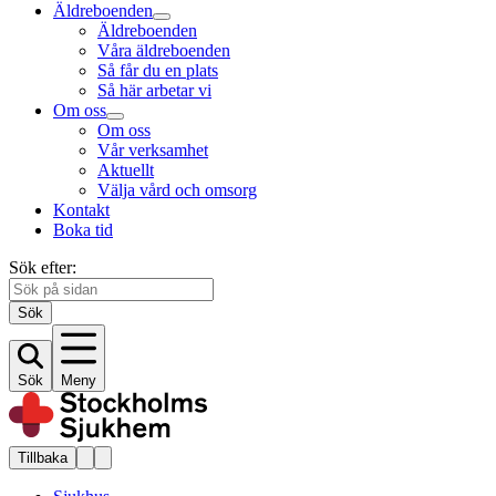
Äldreboenden
Äldreboenden
Våra äldreboenden
Så får du en plats
Så här arbetar vi
Om oss
Om oss
Vår verksamhet
Aktuellt
Välja vård och omsorg
Kontakt
Boka tid
Sök efter:
Sök
Sök
Meny
Tillbaka