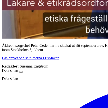
Äldreomsorgschef Peter Ceder har nu skickat ut sitt septemberbrev. Hä
inom Stockholms Sjukhem.
Läs brevet och se filmerna i EsMaker.
Redaktör:
Susanna Engström
Dela sidan
Dela sidan