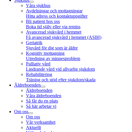
Sjukhus
Våra sjukhus
Avdelningar och mottagningar
Hitta adress och kontaktuppgifter
Bli patient hos oss
Boka tid själv eller via remiss
Avancerad sjukvård i hemmet
Få avancerad sjukvård i hemmet (ASIH)
Geriatrik
Sjuvård för dig som är äldre
Kognitiv mottagning
Utredning av minnesproblem
Palliativ vård
Lindrande vård vid allvarlig sjukdom
Rehabilitering
Träning och stöd efter sjukdom/skada
Äldreboenden
Äldreboenden
Våra äldreboenden
Så får du en plats
Så här arbetar vi
Om oss
Om oss
Vår verksamhet
Aktuellt