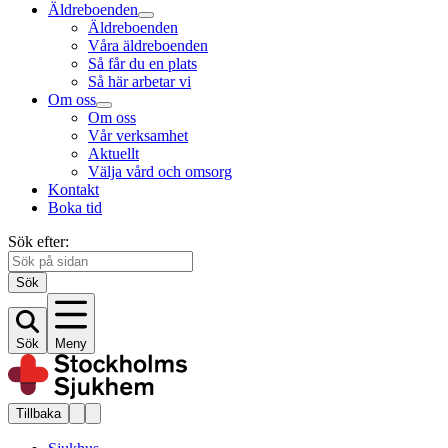
Äldreboenden
Äldreboenden
Våra äldreboenden
Så får du en plats
Så här arbetar vi
Om oss
Om oss
Vår verksamhet
Aktuellt
Välja vård och omsorg
Kontakt
Boka tid
Sök efter:
Sök
Sök
Meny
Tillbaka