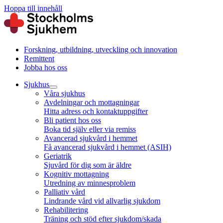
Hoppa till innehåll
Forskning, utbildning, utveckling och innovation
Remittent
Jobba hos oss
Sjukhus
Våra sjukhus
Avdelningar och mottagningar
Hitta adress och kontaktuppgifter
Bli patient hos oss
Boka tid själv eller via remiss
Avancerad sjukvård i hemmet
Få avancerad sjukvård i hemmet (ASIH)
Geriatrik
Sjuvård för dig som är äldre
Kognitiv mottagning
Utredning av minnesproblem
Palliativ vård
Lindrande vård vid allvarlig sjukdom
Rehabilitering
Träning och stöd efter sjukdom/skada