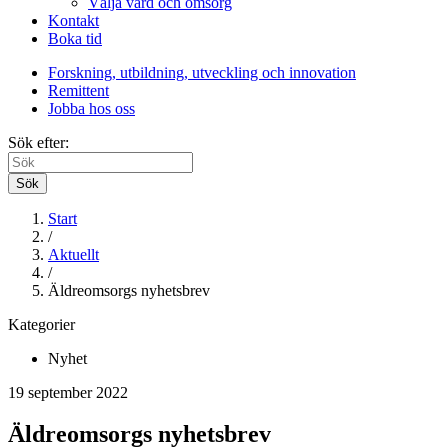
Välja vård och omsorg
Kontakt
Boka tid
Forskning, utbildning, utveckling och innovation
Remittent
Jobba hos oss
Sök efter:
Sök
Start
/
Aktuellt
/
Äldreomsorgs nyhetsbrev
Kategorier
Nyhet
19 september 2022
Äldreomsorgs nyhetsbrev