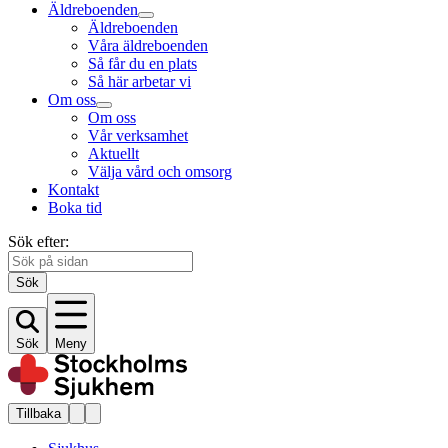
Äldreboenden
Äldreboenden
Våra äldreboenden
Så får du en plats
Så här arbetar vi
Om oss
Om oss
Vår verksamhet
Aktuellt
Välja vård och omsorg
Kontakt
Boka tid
Sök efter:
Sök
Sök
Meny
Tillbaka