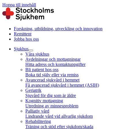
Hoppa till innehåll
Forskning, utbildning, utveckling och innovation
Remittent
Jobba hos oss
Sjukhus
Våra sjukhus
Avdelningar och mottagningar
Hitta adress och kontaktuppgifter
Bli patient hos oss
Boka tid själv eller via remiss
Avancerad sjukvård i hemmet
Få avancerad sjukvård i hemmet (ASIH)
Geriatrik
Sjuvård för dig som är äldre
Kognitiv mottagning
Utredning av minnesproblem
Palliativ vård
Lindrande vård vid allvarlig sjukdom
Rehabilitering
Träning och stöd efter sjukdom/skada