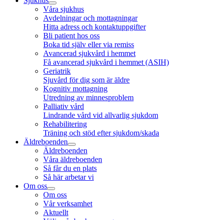
Sjukhus
Våra sjukhus
Avdelningar och mottagningar
Hitta adress och kontaktuppgifter
Bli patient hos oss
Boka tid själv eller via remiss
Avancerad sjukvård i hemmet
Få avancerad sjukvård i hemmet (ASIH)
Geriatrik
Sjuvård för dig som är äldre
Kognitiv mottagning
Utredning av minnesproblem
Palliativ vård
Lindrande vård vid allvarlig sjukdom
Rehabilitering
Träning och stöd efter sjukdom/skada
Äldreboenden
Äldreboenden
Våra äldreboenden
Så får du en plats
Så här arbetar vi
Om oss
Om oss
Vår verksamhet
Aktuellt