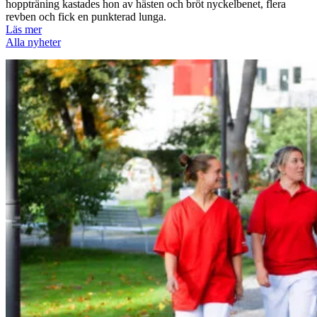
hoppträning kastades hon av hästen och bröt nyckelbenet, flera
revben och fick en punkterad lunga.
Läs mer
Alla nyheter