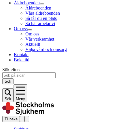
Äldreboenden
Äldreboenden
Våra äldreboenden
Så får du en plats
Så här arbetar vi
Om oss
Om oss
Vår verksamhet
Aktuellt
Välja vård och omsorg
Kontakt
Boka tid
Sök efter:
Sök
Sök
Meny
Tillbaka