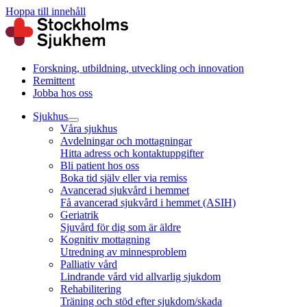
Hoppa till innehåll
Forskning, utbildning, utveckling och innovation
Remittent
Jobba hos oss
Sjukhus
Våra sjukhus
Avdelningar och mottagningar
Hitta adress och kontaktuppgifter
Bli patient hos oss
Boka tid själv eller via remiss
Avancerad sjukvård i hemmet
Få avancerad sjukvård i hemmet (ASIH)
Geriatrik
Sjuvård för dig som är äldre
Kognitiv mottagning
Utredning av minnesproblem
Palliativ vård
Lindrande vård vid allvarlig sjukdom
Rehabilitering
Träning och stöd efter sjukdom/skada