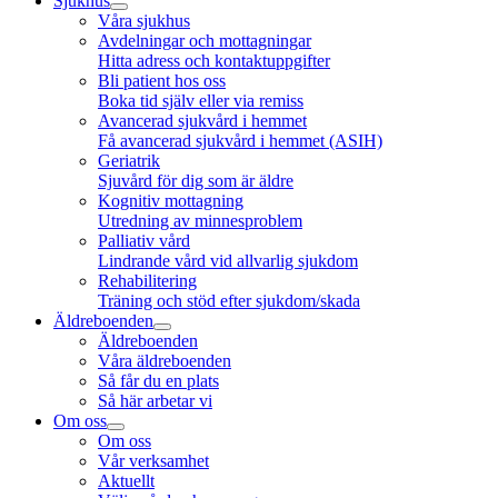
Sjukhus
Våra sjukhus
Avdelningar och mottagningar
Hitta adress och kontaktuppgifter
Bli patient hos oss
Boka tid själv eller via remiss
Avancerad sjukvård i hemmet
Få avancerad sjukvård i hemmet (ASIH)
Geriatrik
Sjuvård för dig som är äldre
Kognitiv mottagning
Utredning av minnesproblem
Palliativ vård
Lindrande vård vid allvarlig sjukdom
Rehabilitering
Träning och stöd efter sjukdom/skada
Äldreboenden
Äldreboenden
Våra äldreboenden
Så får du en plats
Så här arbetar vi
Om oss
Om oss
Vår verksamhet
Aktuellt