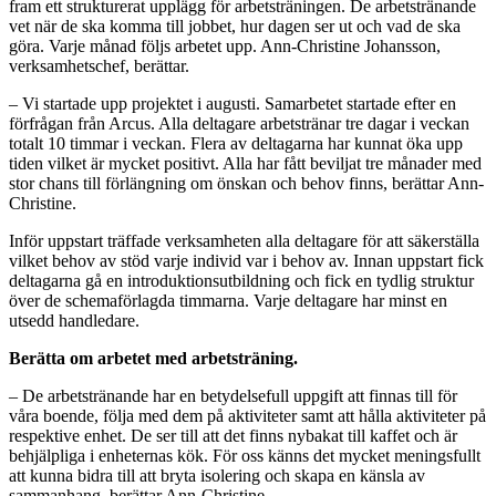
fram ett strukturerat upplägg för arbetsträningen. De arbetstränande
vet när de ska komma till jobbet, hur dagen ser ut och vad de ska
göra. Varje månad följs arbetet upp. Ann-Christine Johansson,
verksamhetschef, berättar.
– Vi startade upp projektet i augusti. Samarbetet startade efter en
förfrågan från Arcus. Alla deltagare arbetstränar tre dagar i veckan
totalt 10 timmar i veckan. Flera av deltagarna har kunnat öka upp
tiden vilket är mycket positivt. Alla har fått beviljat tre månader med
stor chans till förlängning om önskan och behov finns, berättar Ann-
Christine.
Inför uppstart träffade verksamheten alla deltagare för att säkerställa
vilket behov av stöd varje individ var i behov av. Innan uppstart fick
deltagarna gå en introduktionsutbildning och fick en tydlig struktur
över de schemaförlagda timmarna. Varje deltagare har minst en
utsedd handledare.
Berätta om arbetet med arbetsträning.
– De arbetstränande har en betydelsefull uppgift att finnas till för
våra boende, följa med dem på aktiviteter samt att hålla aktiviteter på
respektive enhet. De ser till att det finns nybakat till kaffet och är
behjälpliga i enheternas kök. För oss känns det mycket meningsfullt
att kunna bidra till att bryta isolering och skapa en känsla av
sammanhang, berättar Ann-Christine.