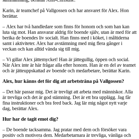
Karin, är teamchef på Vallgossen och har ansvaret för Alex. Hon
berättar.
– Alex har två handledare som finns för honom och som han kan
luta sig mot. Han ansvarar aldrig för boende själv, utan är med för att
berika de boendes liv socialt. Han finns med i köket, i måltiderna
samt i aktiviteter. Alex har avstämning med mig flera gånger i
veckan och kan alltid vända sig till mig.
– Vi gillar Alex jättemycket! Han är jättegullig, öppen och social.
När Alex inte är här frågar alla efter honom. Han är en del av teamet
och är jätteuppskattad av boende och medarbetare, berättar Karin.
Alex, hur känns det för dig att arbetsträna på Vallgossen?
– Det här passar mig. Det är trevligt att arbeta med människor. Alla
är trevliga och det är god stämning. Det är ett bra upplägg. Jag får
fina instruktioner och bra feed back. Jag lär mig något nytt varje
dag, berättar Alex.
Hur har de tagit emot dig?
– De boende tacksamma. Jag pratar med dem och försöker vara
positiv och motivera dem. Medarbetarnara är trevliga, vänliga och