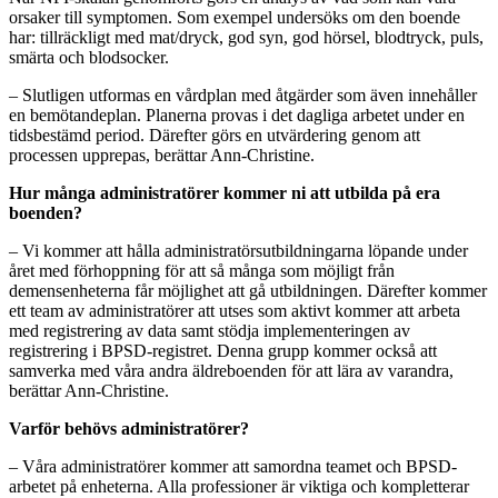
orsaker till symptomen. Som exempel undersöks om den boende
har: tillräckligt med mat/dryck, god syn, god hörsel, blodtryck, puls,
smärta och blodsocker.
– Slutligen utformas en vårdplan med åtgärder som även innehåller
en bemötandeplan. Planerna provas i det dagliga arbetet under en
tidsbestämd period. Därefter görs en utvärdering genom att
processen upprepas, berättar Ann-Christine.
Hur många administratörer kommer ni att utbilda på era
boenden?
– Vi kommer att hålla administratörsutbildningarna löpande under
året med förhoppning för att så många som möjligt från
demensenheterna får möjlighet att gå utbildningen. Därefter kommer
ett team av administratörer att utses som aktivt kommer att arbeta
med registrering av data samt stödja implementeringen av
registrering i BPSD-registret. Denna grupp kommer också att
samverka med våra andra äldreboenden för att lära av varandra,
berättar Ann-Christine.
Varför behövs administratörer?
– Våra administratörer kommer att samordna teamet och BPSD-
arbetet på enheterna. Alla professioner är viktiga och kompletterar