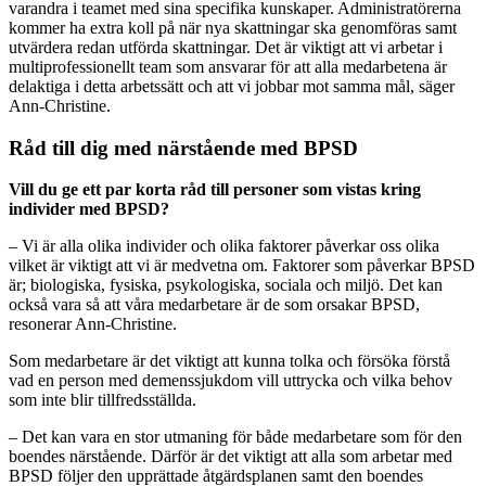
varandra i teamet med sina specifika kunskaper. Administratörerna
kommer ha extra koll på när nya skattningar ska genomföras samt
utvärdera redan utförda skattningar. Det är viktigt att vi arbetar i
multiprofessionellt team som ansvarar för att alla medarbetena är
delaktiga i detta arbetssätt och att vi jobbar mot samma mål, säger
Ann-Christine.
Råd till dig med närstående med BPSD
Vill du ge ett par korta råd till personer som vistas kring
individer med BPSD?
– Vi är alla olika individer och olika faktorer påverkar oss olika
vilket är viktigt att vi är medvetna om. Faktorer som påverkar BPSD
är; biologiska, fysiska, psykologiska, sociala och miljö. Det kan
också vara så att våra medarbetare är de som orsakar BPSD,
resonerar Ann-Christine.
Som medarbetare är det viktigt att kunna tolka och försöka förstå
vad en person med demenssjukdom vill uttrycka och vilka behov
som inte blir tillfredsställda.
– Det kan vara en stor utmaning för både medarbetare som för den
boendes närstående. Därför är det viktigt att alla som arbetar med
BPSD följer den upprättade åtgärdsplanen samt den boendes