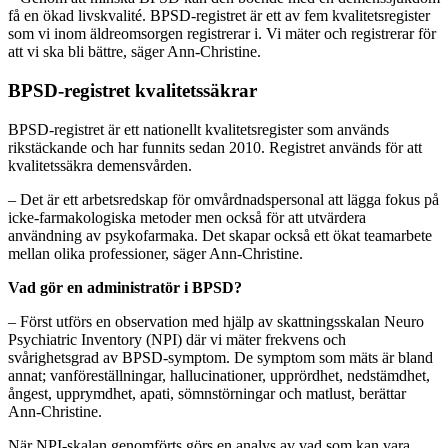
få en ökad livskvalité. BPSD-registret är ett av fem kvalitetsregister
som vi inom äldreomsorgen registrerar i. Vi mäter och registrerar för
att vi ska bli bättre, säger Ann-Christine.
BPSD-registret kvalitetssäkrar
BPSD-registret är ett nationellt kvalitetsregister som används
rikstäckande och har funnits sedan 2010. Registret används för att
kvalitetssäkra demensvården.
– Det är ett arbetsredskap för omvårdnadspersonal att lägga fokus på
icke-farmakologiska metoder men också för att utvärdera
användning av psykofarmaka. Det skapar också ett ökat teamarbete
mellan olika professioner, säger Ann-Christine.
Vad gör en administratör i BPSD?
– Först utförs en observation med hjälp av skattningsskalan Neuro
Psychiatric Inventory (NPI) där vi mäter frekvens och
svårighetsgrad av BPSD-symptom. De symptom som mäts är bland
annat; vanföreställningar, hallucinationer, upprördhet, nedstämdhet,
ångest, upprymdhet, apati, sömnstörningar och matlust, berättar
Ann-Christine.
När NPI-skalan genomförts görs en analys av vad som kan vara