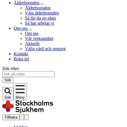
Äldreboenden
Äldreboenden
Våra äldreboenden
Så får du en plats
Så här arbetar vi
Om oss
Om oss
Vår verksamhet
Aktuellt
Välja vård och omsorg
Kontakt
Boka tid
Sök efter:
Sök
Sök
Meny
Tillbaka