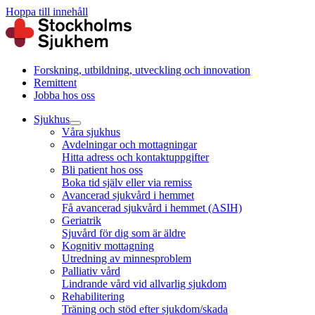
Hoppa till innehåll
Forskning, utbildning, utveckling och innovation
Remittent
Jobba hos oss
Sjukhus
Våra sjukhus
Avdelningar och mottagningar
Hitta adress och kontaktuppgifter
Bli patient hos oss
Boka tid själv eller via remiss
Avancerad sjukvård i hemmet
Få avancerad sjukvård i hemmet (ASIH)
Geriatrik
Sjuvård för dig som är äldre
Kognitiv mottagning
Utredning av minnesproblem
Palliativ vård
Lindrande vård vid allvarlig sjukdom
Rehabilitering
Träning och stöd efter sjukdom/skada