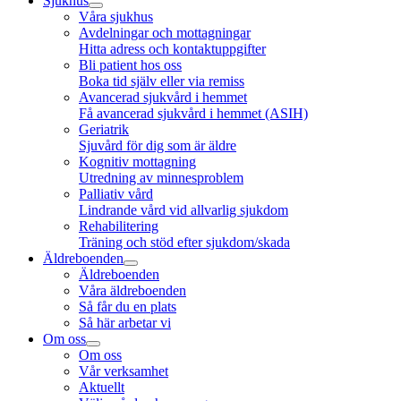
Sjukhus
Våra sjukhus
Avdelningar och mottagningar
Hitta adress och kontaktuppgifter
Bli patient hos oss
Boka tid själv eller via remiss
Avancerad sjukvård i hemmet
Få avancerad sjukvård i hemmet (ASIH)
Geriatrik
Sjuvård för dig som är äldre
Kognitiv mottagning
Utredning av minnesproblem
Palliativ vård
Lindrande vård vid allvarlig sjukdom
Rehabilitering
Träning och stöd efter sjukdom/skada
Äldreboenden
Äldreboenden
Våra äldreboenden
Så får du en plats
Så här arbetar vi
Om oss
Om oss
Vår verksamhet
Aktuellt