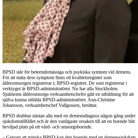
BPSD står för beteendemässiga och psykiska symtom vid demens.
För att mäta dess symptom finns ett kvalitetsregister som
äldreomsorgen registrerar i; BPSD-registret. De som registrerar i
verktyget är BPSD-administratörer. Nu har alla Stockholms
Sjukhems äldreomsorgs verksamhetschefer gått en utbildning för att
själva kunna utbilda BPSD-administratörer. Ann-Christine
Johansson, verksamhetschef Vallgossen, berättar.
BPSD drabbar nästan alla med en demensdiagnos någon gång under
sjukdomstillfället och är den vanligaste orsaken till att en boende blir
beviljad plats på ett vård- och omsorgsboende.
– Genom att minska BPSD kan den boende med en demenssjukdom