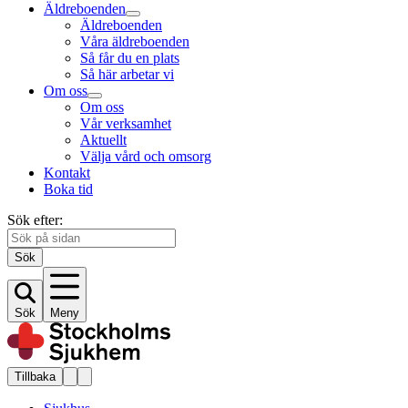
Äldreboenden
Äldreboenden
Våra äldreboenden
Så får du en plats
Så här arbetar vi
Om oss
Om oss
Vår verksamhet
Aktuellt
Välja vård och omsorg
Kontakt
Boka tid
Sök efter:
Sök
Sök
Meny
Tillbaka