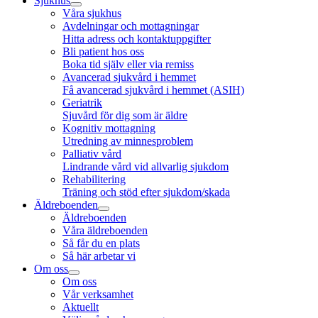
Sjukhus
Våra sjukhus
Avdelningar och mottagningar
Hitta adress och kontaktuppgifter
Bli patient hos oss
Boka tid själv eller via remiss
Avancerad sjukvård i hemmet
Få avancerad sjukvård i hemmet (ASIH)
Geriatrik
Sjuvård för dig som är äldre
Kognitiv mottagning
Utredning av minnesproblem
Palliativ vård
Lindrande vård vid allvarlig sjukdom
Rehabilitering
Träning och stöd efter sjukdom/skada
Äldreboenden
Äldreboenden
Våra äldreboenden
Så får du en plats
Så här arbetar vi
Om oss
Om oss
Vår verksamhet
Aktuellt