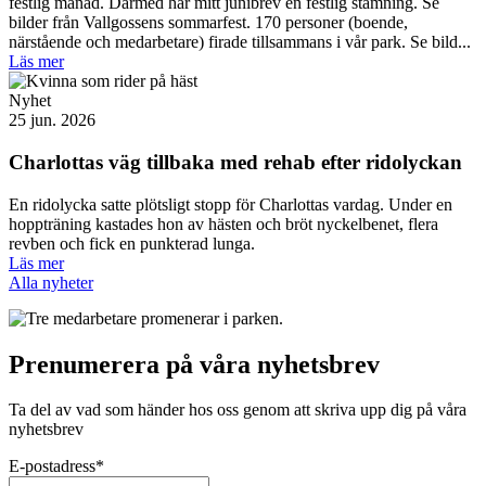
festlig månad. Därmed har mitt junibrev en festlig stämning. Se
bilder från Vallgossens sommarfest. 170 personer (boende,
närstående och medarbetare) firade tillsammans i vår park. Se bild...
Läs mer
Nyhet
25 jun. 2026
Charlottas väg tillbaka med rehab efter ridolyckan
En ridolycka satte plötsligt stopp för Charlottas vardag. Under en
hoppträning kastades hon av hästen och bröt nyckelbenet, flera
revben och fick en punkterad lunga.
Läs mer
Alla nyheter
Prenumerera på våra nyhetsbrev
Ta del av vad som händer hos oss genom att skriva upp dig på våra
nyhetsbrev
E-postadress
*