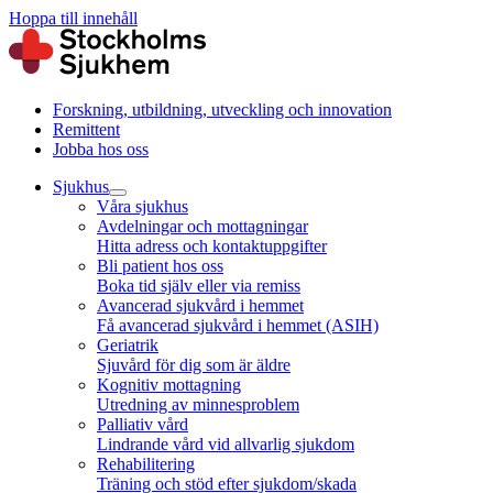
Hoppa till innehåll
Forskning, utbildning, utveckling och innovation
Remittent
Jobba hos oss
Sjukhus
Våra sjukhus
Avdelningar och mottagningar
Hitta adress och kontaktuppgifter
Bli patient hos oss
Boka tid själv eller via remiss
Avancerad sjukvård i hemmet
Få avancerad sjukvård i hemmet (ASIH)
Geriatrik
Sjuvård för dig som är äldre
Kognitiv mottagning
Utredning av minnesproblem
Palliativ vård
Lindrande vård vid allvarlig sjukdom
Rehabilitering
Träning och stöd efter sjukdom/skada