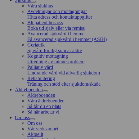
Sjukhus
Våra sjukhus
Avdelningar och mottagningar
Hitta adress och kontaktuppgifter
Bli patient hos oss
Boka tid själv eller via remiss
Avancerad sjukvård i hemmet
Få avancerad sjukvård i hemmet (ASIH)
Geriatrik
Sjuvård för dig som är äldre
Kognitiv mottagning
Utredning av minnesproblem
Palliativ vård
Lindrande vård vid allvarlig sjukdom
Rehabilitering
Träning och stöd efter sjukdom/skada
Äldreboenden
Äldreboenden
Våra äldreboenden
Så får du en plats
Så här arbetar vi
Om oss
Om oss
Vår verksamhet
Aktuellt