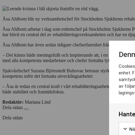
Åsa Ahlbom blir ny verksamhetschef för Stockholms Sjukhems rehabili
Åsa Ahlbom arbetar i dag som enhetschef på Stockholms Sjukhems Prim
har blivit en central del av rehabiliteringsverksamheten och har en dju
Åsa Ahlbom har även sedan tidigare chefserfarenhet från rehabiliter
Denn
– Det känns både meningsfullt och inspirerande att, i en ny roll, få f
med alla kompetenta medarbetare och chefer fortsätta lyfta våra redan
Cookies 
Sjukvårdschef Suzana Björnstedt Buhovac betonar styrkan i internrekry
enhet. F
kompetens inför det fortsatta utvecklingsarbetet:
samtyck
av följa
– Åsa är redan en central kraft i vårt rehabiliteringsarbete och har e
både stabilitet och framtidsfokus.
lagrings
Redaktör:
Mariana Lind
Dela sidan
Hante
Dela sidan
Nö