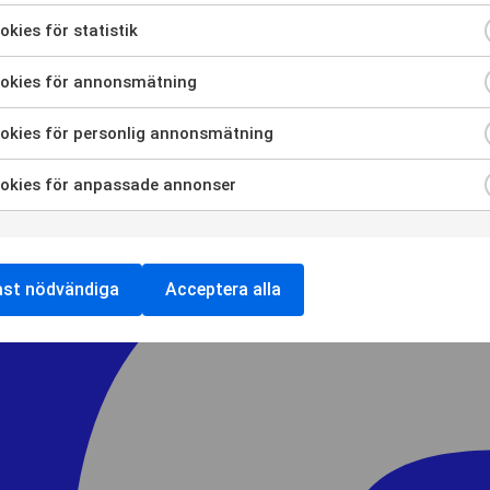
ra
kies för statistik
ra
ycka
okies för annonsmätning
ra
dning
ycka
okies för personlig annonsmätning
ndiga
ra
dning
ycka
es
okies för anpassade annonser
es
ra
dning
ycka
tik
es
dning
ycka
ast nödvändiga
Acceptera alla
smätning
es
dning
nlig
es
smätning
sade
ser