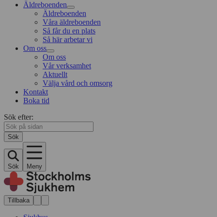
Äldreboenden
Äldreboenden
Våra äldreboenden
Så får du en plats
Så här arbetar vi
Om oss
Om oss
Vår verksamhet
Aktuellt
Välja vård och omsorg
Kontakt
Boka tid
Sök efter:
Sök
Sök
Meny
Tillbaka