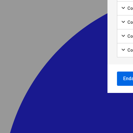
Marke
för
Coo
att
Marke
samt
för
Co
till
att
Marke
använ
samt
för
av
Co
till
att
Nödvä
Marke
använ
samt
cooki
för
av
Co
till
att
Cooki
Marke
använ
samt
för
för
av
till
statis
att
Cooki
använ
samt
för
av
till
End
annon
Cooki
använ
för
av
perso
Cooki
annon
för
anpas
annon