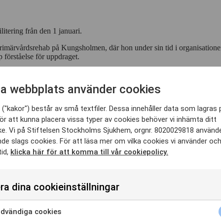
tering från den 1 januari.
ärvårdsrehab på Kungsholmen, där hon under sin tid i organisationen v
p förståelse för uppdraget.
ing och primärvård inom bland annat Region Stockholm. Hon ser nu fram
a webbplats använder cookies
ortsätta bidra i en verksamhet som jag redan vet drivs med hög kvalitet,
 starka uppdrag inom rehabilitering.
("kakor") består av små textfiler. Dessa innehåller data som lagras 
teringen och att Åsa Ahlbom nyligen avslutat en magisterexamen i arbet
ör att kunna placera vissa typer av cookies behöver vi inhämta ditt
e. Vi på Stiftelsen Stockholms Sjukhem, orgnr. 8020029818 använd
nde slags cookies. För att läsa mer om vilka cookies vi använder oc
n djup förståelse för uppdraget. Med Åsa som verksamhetschef får vi en 
tid,
klicka här för att komma till vår cookiepolicy.
ra dina cookieinställningar
dvändiga cookies