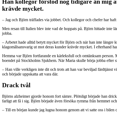
Han kollegor förstod nog tidigare än mig at
krävde mycket.
– Jag och Björn träffades via jobbet. Och kollegor och chefer har haft s
Men resan till Italien blev inte vad de hoppats på. Björn hittade inte 
jobba.
– Arbetet hade alltid betytt mycket för Björn och när han inte längre k
klagomålsansvarig ut mot deras kunder krävde mycket. I efterhand har ja
Hemma var Björn fortfarande en kärleksfull och omtänksam person. Me
boendet på Stockholms Sjukhem. När Maria skulle börja jobba efter sin
–
Han ville verkligen inte dit och trots att han var beviljad färdtjänst
och började uppskatta att vara där.
Drack tvål
Björns alzheimer gjorde honom fort sämre. Plötsligt började han drick
farligt att få i sig. Björn började även försöka rymma från hemmet och
– Till en början kunde jag lugna honom genom att vi satte oss i bilen