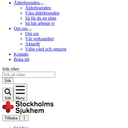
Äldreboenden
Äldreboenden
Våra äldreboenden
Så får du en plats
Så här arbetar vi
Om oss
Om oss
Vår verksamhet
Aktuellt
Välja vård och omsorg
Kontakt
Boka tid
Sök efter:
Sök
Sök
Meny
Tillbaka