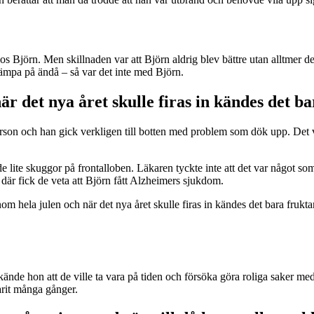
os Björn. Men skillnaden var att Björn aldrig blev bättre utan alltmer 
 kämpa på ändå – så var det inte med Björn.
är det nya året skulle firas in kändes det b
rson och han gick verkligen till botten med problem som dök upp. Det vil
 lite skuggor på frontalloben. Läkaren tyckte inte att det var något som
där fick de veta att Björn fått Alzheimers sjukdom.
enom hela julen och när det nya året skulle firas in kändes det bara fruk
de hon att de ville ta vara på tiden och försöka göra roliga saker medan 
varit många gånger.