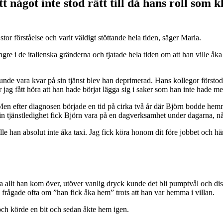
t något inte stod rätt till då hans roll so
tor förståelse och varit väldigt stöttande hela tiden, säger Maria.
längre i de italienska gränderna och tjatade hela tiden om att han ville 
unde vara kvar på sin tjänst blev han deprimerad. Hans kollegor förstod n
g fått höra att han hade börjat lägga sig i saker som han inte hade med a
n efter diagnosen började en tid på cirka två år där Björn bodde hem
 tjänstledighet fick Björn vara på en dagverksamhet under dagarna, någo
 ville han absolut inte åka taxi. Jag fick köra honom dit före jobbet och h
a allt han kom över, utöver vanlig dryck kunde det bli pumptvål och dis
 frågade ofta om ”han fick åka hem” trots att han var hemma i villan.
 och körde en bit och sedan åkte hem igen.