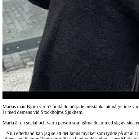
Marias man Björn var 57 år då de började misstänka att något inte va
år med demens vid Stockholms Sjukhem.
Maria är en social och varm person som gärna delar med sig av sina er
– Nu i efterhand kan jag se att det fanns mycket som tydde på att allt i
arbete som klagomålsansvarig för en bankverksamhet, säger Maria och b