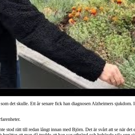
r som det skulle. Ett år senare fick han diagnosen Alzheimers sjukdom.
farenheter.
nte stod rätt till redan långt innan med Björn. Det är svårt att se när det
erättar att man då trodde att han var utbränd och behövde vila upp sig