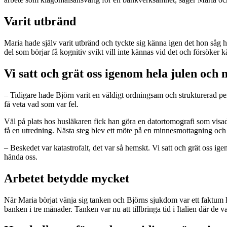
Varit utbränd
Maria hade själv varit utbränd och tyckte sig känna igen det hon såg h
del som börjar få kognitiv svikt vill inte kännas vid det och försöker
Vi satt och grät oss igenom hela julen och n
– Tidigare hade Björn varit en väldigt ordningsam och strukturerad pe
få veta vad som var fel.
Väl på plats hos husläkaren fick han göra en datortomografi som visade
få en utredning. Nästa steg blev ett möte på en minnesmottagning och 
– Beskedet var katastrofalt, det var så hemskt. Vi satt och grät oss ig
hända oss.
Arbetet betydde mycket
När Maria börjat vänja sig tanken och Björns sjukdom var ett faktum kän
banken i tre månader. Tanken var nu att tillbringa tid i Italien där de 