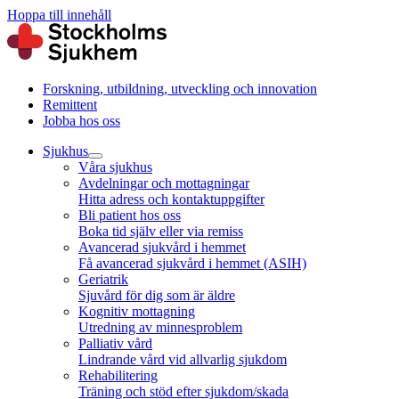
Hoppa till innehåll
Forskning, utbildning, utveckling och innovation
Remittent
Jobba hos oss
Sjukhus
Våra sjukhus
Avdelningar och mottagningar
Hitta adress och kontaktuppgifter
Bli patient hos oss
Boka tid själv eller via remiss
Avancerad sjukvård i hemmet
Få avancerad sjukvård i hemmet (ASIH)
Geriatrik
Sjuvård för dig som är äldre
Kognitiv mottagning
Utredning av minnesproblem
Palliativ vård
Lindrande vård vid allvarlig sjukdom
Rehabilitering
Träning och stöd efter sjukdom/skada