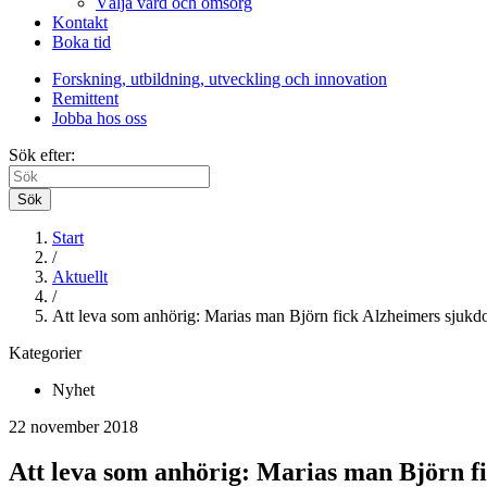
Välja vård och omsorg
Kontakt
Boka tid
Forskning, utbildning, utveckling och innovation
Remittent
Jobba hos oss
Sök efter:
Sök
Start
/
Aktuellt
/
Att leva som anhörig: Marias man Björn fick Alzheimers sjuk
Kategorier
Nyhet
22 november 2018
Att leva som anhörig: Marias man Björn f