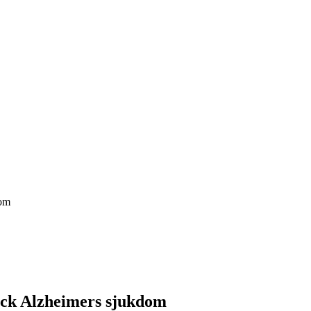
dom
ick Alzheimers sjukdom