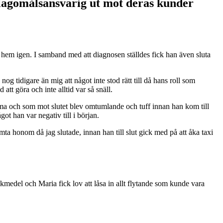
m klagomålsansvarig ut mot deras kunder
åka hem igen. I samband med att diagnosen ställdes fick han även sluta
og tidigare än mig att något inte stod rätt till då hans roll som
tt göra och inte alltid var så snäll.
ma och som mot slutet blev omtumlande och tuff innan han kom till
t han var negativ till i början.
ämta honom då jag slutade, innan han till slut gick med på att åka taxi
kmedel och Maria fick lov att låsa in allt flytande som kunde vara