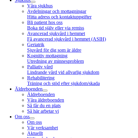
Sjukhus
Våra sjukhus
Avdelningar och mottagningar
Hitta adress och kontaktuppgifter
Bli patient hos oss
Boka tid själv eller via remiss
Avancerad sjukvård i hemmet
Få avancerad sjukvård i hemmet (ASIH)
Geriatrik
Sjuvård för dig som är äldre
Kognitiv mottagning
Utredning av minnesproblem
Palliativ vård
Lindrande vård vid allvarlig sjukdom
Rehabilitering
Träning och stöd efter sjukdom/skada
Äldreboenden
Äldreboenden
Våra äldreboenden
Så får du en plats
Så här arbetar vi
Om oss
Om oss
Vår verksamhet
Aktuellt