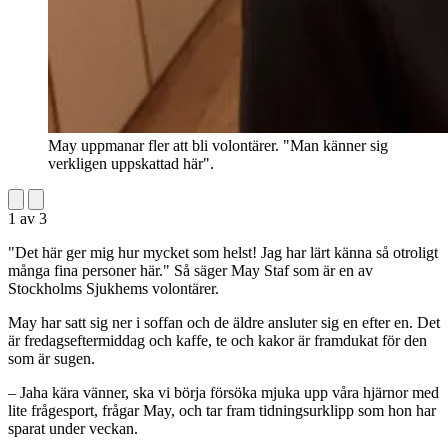
May uppmanar fler att bli volontärer. "Man känner sig
verkligen uppskattad här".
1
av
3
"Det här ger mig hur mycket som helst! Jag har lärt känna så otroligt
många fina personer här." Så säger May Staf som är en av
Stockholms Sjukhems volontärer.
May har satt sig ner i soffan och de äldre ansluter sig en efter en. Det
är fredagseftermiddag och kaffe, te och kakor är framdukat för den
som är sugen.
– Jaha kära vänner, ska vi börja försöka mjuka upp våra hjärnor med
lite frågesport, frågar May, och tar fram tidningsurklipp som hon har
sparat under veckan.