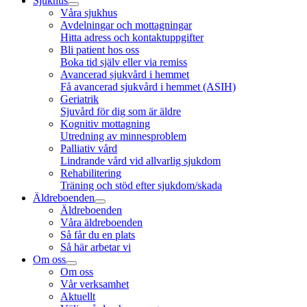
Sjukhus
Våra sjukhus
Avdelningar och mottagningar
Hitta adress och kontaktuppgifter
Bli patient hos oss
Boka tid själv eller via remiss
Avancerad sjukvård i hemmet
Få avancerad sjukvård i hemmet (ASIH)
Geriatrik
Sjuvård för dig som är äldre
Kognitiv mottagning
Utredning av minnesproblem
Palliativ vård
Lindrande vård vid allvarlig sjukdom
Rehabilitering
Träning och stöd efter sjukdom/skada
Äldreboenden
Äldreboenden
Våra äldreboenden
Så får du en plats
Så här arbetar vi
Om oss
Om oss
Vår verksamhet
Aktuellt