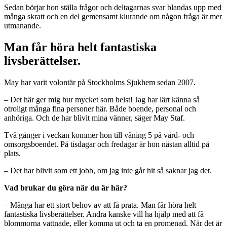
Sedan börjar hon ställa frågor och deltagarnas svar blandas upp med
många skratt och en del gemensamt klurande om någon fråga är mer
utmanande.
Man får höra helt fantastiska
livsberättelser.
May har varit volontär på Stockholms Sjukhem sedan 2007.
– Det här ger mig hur mycket som helst! Jag har lärt känna så
otroligt många fina personer här. Både boende, personal och
anhöriga. Och de har blivit mina vänner, säger May Staf.
Två gånger i veckan kommer hon till våning 5 på vård- och
omsorgsboendet. På tisdagar och fredagar är hon nästan alltid på
plats.
– Det har blivit som ett jobb, om jag inte går hit så saknar jag det.
Vad brukar du göra när du är här?
– Många har ett stort behov av att få prata. Man får höra helt
fantastiska livsberättelser. Andra kanske vill ha hjälp med att få
blommorna vattnade, eller komma ut och ta en promenad. När det är