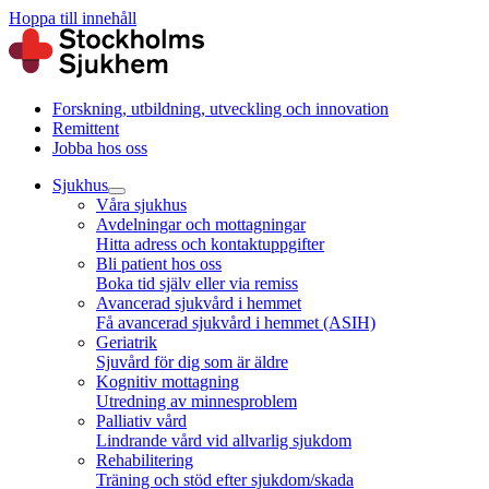
Hoppa till innehåll
Forskning, utbildning, utveckling och innovation
Remittent
Jobba hos oss
Sjukhus
Våra sjukhus
Avdelningar och mottagningar
Hitta adress och kontaktuppgifter
Bli patient hos oss
Boka tid själv eller via remiss
Avancerad sjukvård i hemmet
Få avancerad sjukvård i hemmet (ASIH)
Geriatrik
Sjuvård för dig som är äldre
Kognitiv mottagning
Utredning av minnesproblem
Palliativ vård
Lindrande vård vid allvarlig sjukdom
Rehabilitering
Träning och stöd efter sjukdom/skada