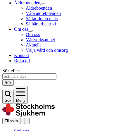
Äldreboenden
Äldreboenden
Våra äldreboenden
Så får du en plats
Så här arbetar vi
Om oss
Om oss
Vår verksamhet
Aktuellt
Välja vård och omsorg
Kontakt
Boka tid
Sök efter:
Sök
Sök
Meny
Tillbaka