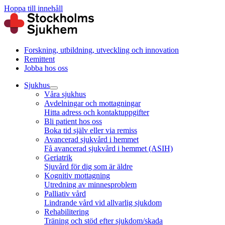
Hoppa till innehåll
Forskning, utbildning, utveckling och innovation
Remittent
Jobba hos oss
Sjukhus
Våra sjukhus
Avdelningar och mottagningar
Hitta adress och kontaktuppgifter
Bli patient hos oss
Boka tid själv eller via remiss
Avancerad sjukvård i hemmet
Få avancerad sjukvård i hemmet (ASIH)
Geriatrik
Sjuvård för dig som är äldre
Kognitiv mottagning
Utredning av minnesproblem
Palliativ vård
Lindrande vård vid allvarlig sjukdom
Rehabilitering
Träning och stöd efter sjukdom/skada