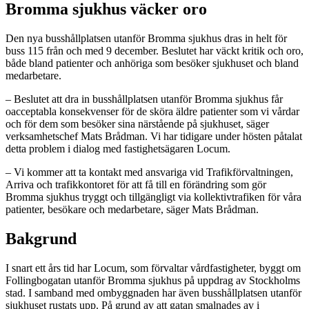
Bromma sjukhus väcker oro
Den nya busshållplatsen utanför Bromma sjukhus dras in helt för
buss 115 från och med 9 december. Beslutet har väckt kritik och oro,
både bland patienter och anhöriga som besöker sjukhuset och bland
medarbetare.
– Beslutet att dra in busshållplatsen utanför Bromma sjukhus får
oacceptabla konsekvenser för de sköra äldre patienter som vi vårdar
och för dem som besöker sina närstående på sjukhuset, säger
verksamhetschef Mats Brådman. Vi har tidigare under hösten påtalat
detta problem i dialog med fastighetsägaren Locum.
– Vi kommer att ta kontakt med ansvariga vid Trafikförvaltningen,
Arriva och trafikkontoret för att få till en förändring som gör
Bromma sjukhus tryggt och tillgängligt via kollektivtrafiken för våra
patienter, besökare och medarbetare, säger Mats Brådman.
Bakgrund
I snart ett års tid har Locum, som förvaltar vårdfastigheter, byggt om
Follingbogatan utanför Bromma sjukhus på uppdrag av Stockholms
stad. I samband med ombyggnaden har även busshållplatsen utanför
sjukhuset rustats upp. På grund av att gatan smalnades av i