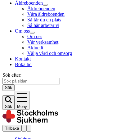
Äldreboenden
Äldreboenden
Våra äldreboenden
Så får du en plats
Så här arbetar vi
Om oss
Om oss
Vår verksamhet
Aktuellt
Välja vård och omsorg
Kontakt
Boka tid
Sök efter:
Sök
Sök
Meny
Tillbaka