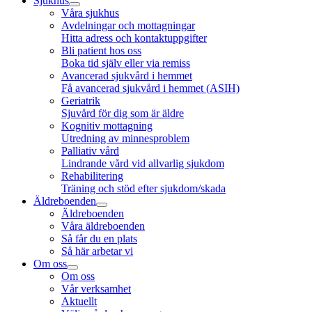
Sjukhus
Våra sjukhus
Avdelningar och mottagningar
Hitta adress och kontaktuppgifter
Bli patient hos oss
Boka tid själv eller via remiss
Avancerad sjukvård i hemmet
Få avancerad sjukvård i hemmet (ASIH)
Geriatrik
Sjuvård för dig som är äldre
Kognitiv mottagning
Utredning av minnesproblem
Palliativ vård
Lindrande vård vid allvarlig sjukdom
Rehabilitering
Träning och stöd efter sjukdom/skada
Äldreboenden
Äldreboenden
Våra äldreboenden
Så får du en plats
Så här arbetar vi
Om oss
Om oss
Vår verksamhet
Aktuellt