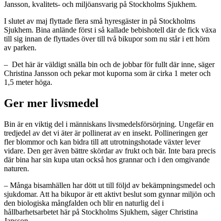
Jansson, kvalitets- och miljöansvarig på Stockholms Sjukhem.
I slutet av maj flyttade flera små hyresgäster in på Stockholms
Sjukhem. Bina anlände först i så kallade bebishotell där de fick växa
till sig innan de flyttades över till två bikupor som nu står i ett hörn
av parken.
– Det här är väldigt snälla bin och de jobbar för fullt där inne, säger
Christina Jansson och pekar mot kuporna som är cirka 1 meter och
1,5 meter höga.
Ger mer livsmedel
Bin är en viktig del i människans livsmedelsförsörjning. Ungefär en
tredjedel av det vi äter är pollinerat av en insekt. Pollineringen ger
fler blommor och kan bidra till att utrotningshotade växter lever
vidare. Den ger även bättre skördar av frukt och bär. Inte bara precis
där bina har sin kupa utan också hos grannar och i den omgivande
naturen.
– Många bisamhällen har dött ut till följd av bekämpningsmedel och
sjukdomar. Att ha bikupor är ett aktivt beslut som gynnar miljön och
den biologiska mångfalden och blir en naturlig del i
hållbarhetsarbetet här på Stockholms Sjukhem, säger Christina
Jansson.