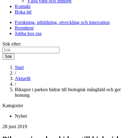
Välja vård och omsorg
Kontakt
Boka tid
Forskning, utbildning, utveckling och innovation
Remittent
Jobba hos oss
Sök efter:
Sök
Start
/
Aktuellt
/
Bikupor i parken bidrar till biologisk mångfald och ger
honung
Kategorier
Nyhet
28 juni 2019