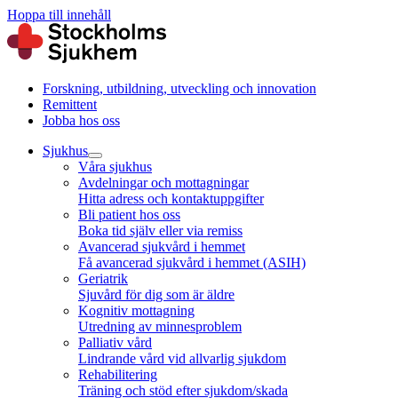
Hoppa till innehåll
Forskning, utbildning, utveckling och innovation
Remittent
Jobba hos oss
Sjukhus
Våra sjukhus
Avdelningar och mottagningar
Hitta adress och kontaktuppgifter
Bli patient hos oss
Boka tid själv eller via remiss
Avancerad sjukvård i hemmet
Få avancerad sjukvård i hemmet (ASIH)
Geriatrik
Sjuvård för dig som är äldre
Kognitiv mottagning
Utredning av minnesproblem
Palliativ vård
Lindrande vård vid allvarlig sjukdom
Rehabilitering
Träning och stöd efter sjukdom/skada