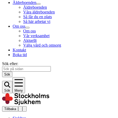
Äldreboenden
Äldreboenden
Våra äldreboenden
Så får du en plats
Så här arbetar vi
Om oss
Om oss
Vår verksamhet
Aktuellt
Välja vård och omsorg
Kontakt
Boka tid
Sök efter:
Sök
Sök
Meny
Tillbaka