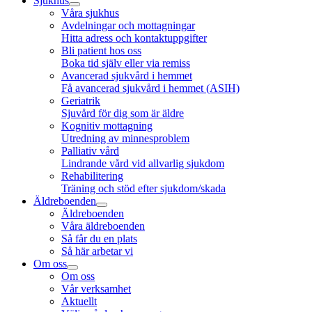
Sjukhus
Våra sjukhus
Avdelningar och mottagningar
Hitta adress och kontaktuppgifter
Bli patient hos oss
Boka tid själv eller via remiss
Avancerad sjukvård i hemmet
Få avancerad sjukvård i hemmet (ASIH)
Geriatrik
Sjuvård för dig som är äldre
Kognitiv mottagning
Utredning av minnesproblem
Palliativ vård
Lindrande vård vid allvarlig sjukdom
Rehabilitering
Träning och stöd efter sjukdom/skada
Äldreboenden
Äldreboenden
Våra äldreboenden
Så får du en plats
Så här arbetar vi
Om oss
Om oss
Vår verksamhet
Aktuellt