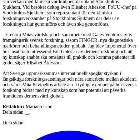
samverkan med kliniska vårdmiljöer, däribland Stockholms
Sjukhem. Vid besöket deltog även Elisabet Åkesson, FoUU-chef på
Stockholms Sjukhem, som representant för den kliniska
forskningsverksamhet på Stockholms Sjukhem där delar av
forskningen har genomförts och även ska genomföras.
– Genom Miias värdskap och samarbete med Gates Ventures lyfts
framgångsrik svensk forskning, såsom FINGER, nya diagnostiska
markörer och behandlingsmetoder, globalt. Jag blev imponerad över
hur insatt och intresserad Bill Gates är av demensforskning och att
ny kunskap snabbt ska omsättas till praktik och komma patienter till
godo, säger Elisabet Åkesson.
Att Sverige uppmärksammas internationellt speglar styrkan i
långsiktiga forskningssatsningar och nära samarbete mellan akademi
och vård. Miia Kivipeltos arbete är ett tydligt exempel på hur svensk
forskning bidrar med ny kunskap som har potential att påverka
framtidens demensvård globalt.
Redaktör:
Mariana Lind
Dela sidan
Dela sidan