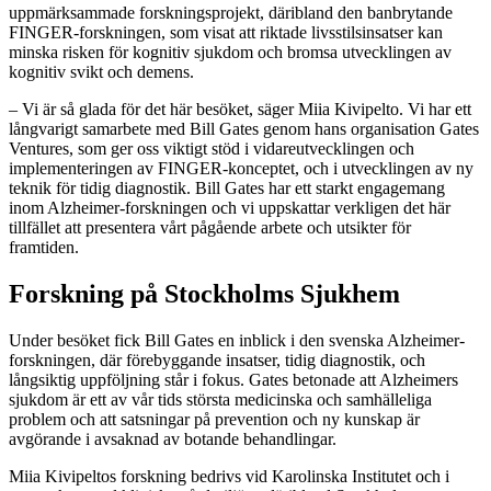
uppmärksammade forskningsprojekt, däribland den banbrytande
FINGER-forskningen, som visat att riktade livsstilsinsatser kan
minska risken för kognitiv sjukdom och bromsa utvecklingen av
kognitiv svikt och demens.
– Vi är så glada för det här besöket, säger Miia Kivipelto. Vi har ett
långvarigt samarbete med Bill Gates genom hans organisation Gates
Ventures, som ger oss viktigt stöd i vidareutvecklingen och
implementeringen av FINGER-konceptet, och i utvecklingen av ny
teknik för tidig diagnostik. Bill Gates har ett starkt engagemang
inom Alzheimer-forskningen och vi uppskattar verkligen det här
tillfället att presentera vårt pågående arbete och utsikter för
framtiden.
Forskning på Stockholms Sjukhem
Under besöket fick Bill Gates en inblick i den svenska Alzheimer-
forskningen, där förebyggande insatser, tidig diagnostik, och
långsiktig uppföljning står i fokus. Gates betonade att Alzheimers
sjukdom är ett av vår tids största medicinska och samhälleliga
problem och att satsningar på prevention och ny kunskap är
avgörande i avsaknad av botande behandlingar.
Miia Kivipeltos forskning bedrivs vid Karolinska Institutet och i