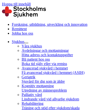
Hoppa till innehåll
Forskning, utbildning, utveckling och innovation
Remittent
Jobba hos oss
Sjukhus
Våra sjukhus
Avdelningar och mottagningar
Hitta adress och kontaktuppgifter
Bli patient hos oss
Boka tid själv eller via remiss
Avancerad sjukvård i hemmet
Få avancerad sjukvård i hemmet (ASIH)
Geriatrik
Sjuvård för dig som är äldre
Kognitiv mottagning
Utredning av minnesproblem
Palliativ vård
Lindrande vård vid allvarlig sjukdom
Rehabilitering
Träning och stöd efter sjukdom/skada