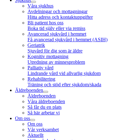
Sjukhus
Våra sjukhus
Avdelningar och mottagningar
Hitta adress och kontaktuppgifter
Bli patient hos oss
Boka tid själv eller via remiss
Avancerad sjukvård i hemmet
Få avancerad sjukvård i hemmet (ASIH)
Geriatrik
Sjuvård för dig som är äldre
Kognitiv mottagning
Utredning av minnesproblem
Palliativ vård
Lindrande vård vid allvarlig sjukdom
Rehabilitering
Träning och stöd efter sjukdom/skada
Äldreboenden
Äldreboenden
Våra äldreboenden
Så får du en plats
Så här arbetar vi
Om oss
Om oss
Vår verksamhet
Aktuellt