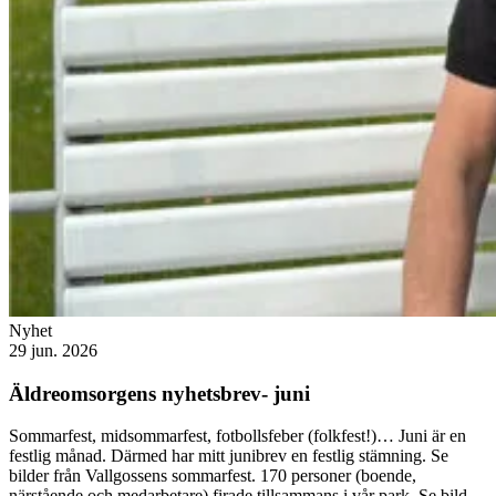
Nyhet
29 jun. 2026
Äldreomsorgens nyhetsbrev- juni
Sommarfest, midsommarfest, fotbollsfeber (folkfest!)… Juni är en
festlig månad. Därmed har mitt junibrev en festlig stämning. Se
bilder från Vallgossens sommarfest. 170 personer (boende,
närstående och medarbetare) firade tillsammans i vår park. Se bild...