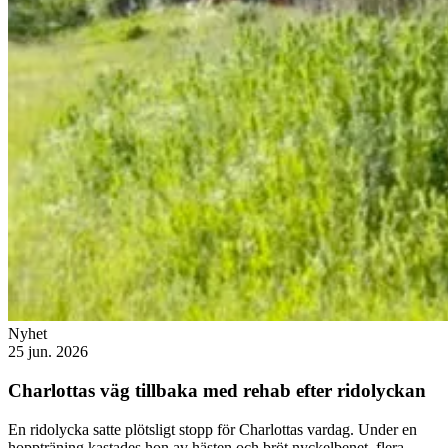
Nyhet
25 jun. 2026
Charlottas väg tillbaka med rehab efter ridolyckan
En ridolycka satte plötsligt stopp för Charlottas vardag. Under en
hoppträning kastades hon av hästen och bröt nyckelbenet, flera