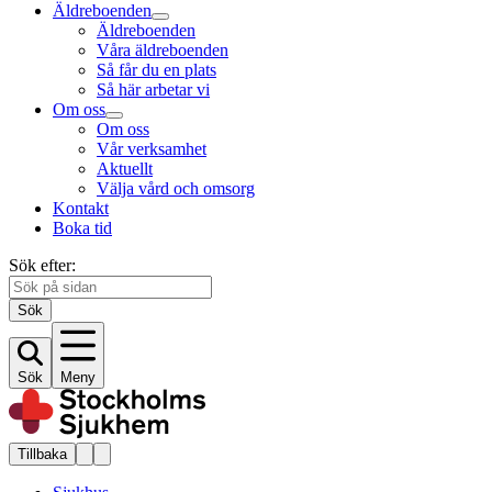
Äldreboenden
Äldreboenden
Våra äldreboenden
Så får du en plats
Så här arbetar vi
Om oss
Om oss
Vår verksamhet
Aktuellt
Välja vård och omsorg
Kontakt
Boka tid
Sök efter:
Sök
Sök
Meny
Tillbaka