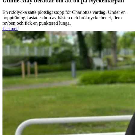
Gunne-May berättar om att bo på Nyckelharpan
En ridolycka satte plötsligt stopp för Charlottas vardag. Under en
hoppträning kastades hon av hästen och bröt nyckelbenet, flera
revben och fick en punkterad lunga.
Läs mer