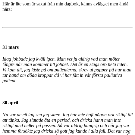
Här är lite som är saxat från min dagbok, känns avlägset men ändå
nära:
31 mars
Idag jobbade jag kväll igen. Man vet ju aldrig vad man möter
längre när man kommer till jobbet. Det är en slags oro hela tiden.
Vi kom dit, jag läste på om patienterna, skrev ut papper på hur man
tar hand om döda kroppar då vi har fått in vår första palliativa
patient.
30 april
Nu var de ett tag sen jag skrev. Jag har inte haft någon ork riktigt till
att tänka. Jag slutade äta en period, och dricka hann man inte
riktigt med heller på passen. Så var aldrig hungrig och när jag var
hemma försökte jag dricka så gott jag kunde i alla fall. Det var nog