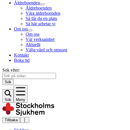
Äldreboenden
Äldreboenden
Våra äldreboenden
Så får du en plats
Så här arbetar vi
Om oss
Om oss
Vår verksamhet
Aktuellt
Välja vård och omsorg
Kontakt
Boka tid
Sök efter:
Sök
Sök
Meny
Tillbaka