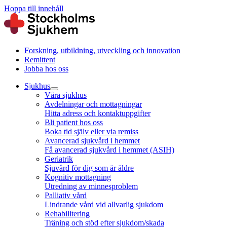
Hoppa till innehåll
Forskning, utbildning, utveckling och innovation
Remittent
Jobba hos oss
Sjukhus
Våra sjukhus
Avdelningar och mottagningar
Hitta adress och kontaktuppgifter
Bli patient hos oss
Boka tid själv eller via remiss
Avancerad sjukvård i hemmet
Få avancerad sjukvård i hemmet (ASIH)
Geriatrik
Sjuvård för dig som är äldre
Kognitiv mottagning
Utredning av minnesproblem
Palliativ vård
Lindrande vård vid allvarlig sjukdom
Rehabilitering
Träning och stöd efter sjukdom/skada