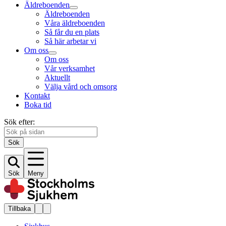
Äldreboenden
Äldreboenden
Våra äldreboenden
Så får du en plats
Så här arbetar vi
Om oss
Om oss
Vår verksamhet
Aktuellt
Välja vård och omsorg
Kontakt
Boka tid
Sök efter:
Sök
Sök
Meny
Tillbaka