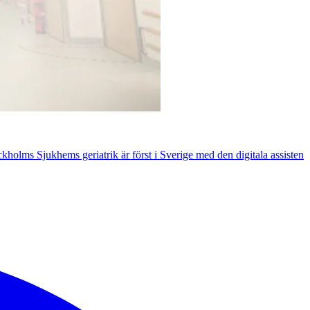
kholms Sjukhems geriatrik är först i Sverige med den digitala assisten