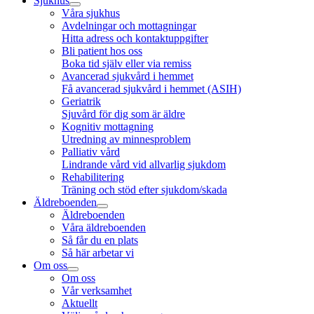
Sjukhus
Våra sjukhus
Avdelningar och mottagningar
Hitta adress och kontaktuppgifter
Bli patient hos oss
Boka tid själv eller via remiss
Avancerad sjukvård i hemmet
Få avancerad sjukvård i hemmet (ASIH)
Geriatrik
Sjuvård för dig som är äldre
Kognitiv mottagning
Utredning av minnesproblem
Palliativ vård
Lindrande vård vid allvarlig sjukdom
Rehabilitering
Träning och stöd efter sjukdom/skada
Äldreboenden
Äldreboenden
Våra äldreboenden
Så får du en plats
Så här arbetar vi
Om oss
Om oss
Vår verksamhet
Aktuellt