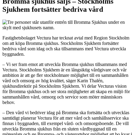
Bromma sjukhus säljs – Stockholms
Sjukhem fortsätter bedriva vård
Fastighetsbolaget Vectura har tecknat avtal med Region Stockholm
om att köpa Bromma sjukhus. Stockholms Sjukhem fortsätter
bedriva vård som idag och ska tillsammans med Vectura utveckla
byggnaden.
– Vi ser fram emot att utveckla Bromma sjukhus tillsammans med
Vectura. Stockholms Sjukhem är en långsiktig vårdgivare och vår
ambition är att ge fler stockholmare möjlighet till en sammanhållen
vård och omsorg av hög kvalitet, säger Karin Thalén,
sjukhusdirektör på Stockholms Sjukhem. Vi delar Vecturas vision
för Bromma sjukhus och ser stora möjligheter att skapa en miljö för
sammanhållen vård, omsorg och service som möter människors
behov.
– Den vård vi bedriver idag på Bromma ska fortsätta och utvecklas
samtidigt planerar Vectura för att mer vård och samhällsservice ska
finnas i byggnaden, till exempel vård- och omsorgsboende. De vill
utveckla Bromma sjukhus från en sluten vårdbyggnad till en
mötesplats och ge Bromma- och västerortsbor möjlighet att bo kvar i