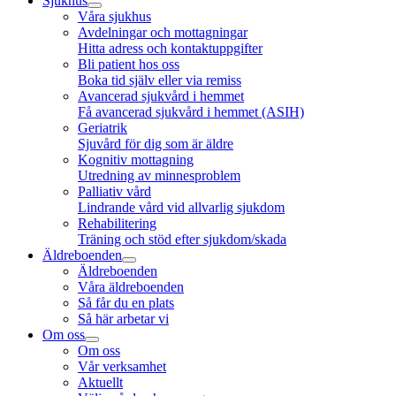
Sjukhus
Våra sjukhus
Avdelningar och mottagningar
Hitta adress och kontaktuppgifter
Bli patient hos oss
Boka tid själv eller via remiss
Avancerad sjukvård i hemmet
Få avancerad sjukvård i hemmet (ASIH)
Geriatrik
Sjuvård för dig som är äldre
Kognitiv mottagning
Utredning av minnesproblem
Palliativ vård
Lindrande vård vid allvarlig sjukdom
Rehabilitering
Träning och stöd efter sjukdom/skada
Äldreboenden
Äldreboenden
Våra äldreboenden
Så får du en plats
Så här arbetar vi
Om oss
Om oss
Vår verksamhet
Aktuellt