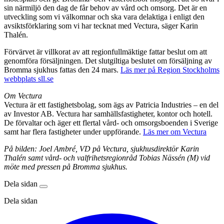
sin närmiljö den dag de får behov av vård och omsorg. Det är en
utveckling som vi välkomnar och ska vara delaktiga i enligt den
avsiktsförklaring som vi har tecknat med Vectura, säger Karin
Thalén.
Förvärvet är villkorat av att regionfullmäktige fattar beslut om att
genomföra försäljningen. Det slutgiltiga beslutet om försäljning av
Bromma sjukhus fattas den 24 mars.
Läs mer på Region Stockholms
webbplats sll.se
Om Vectura
Vectura är ett fastighetsbolag, som ägs av Patricia Industries – en del
av Investor AB. Vectura har samhällsfastigheter, kontor och hotell.
De förvaltar och äger ett flertal vård- och omsorgsboenden i Sverige
samt har flera fastigheter under uppförande.
Läs mer om Vectura
På bilden: Joel Ambré, VD på Vectura, sjukhusdirektör Karin
Thalén samt vård- och valfrihetsregionråd ​Tobias Nässén (M) vid
möte med pressen på Bromma sjukhus.
Dela sidan
Dela sidan