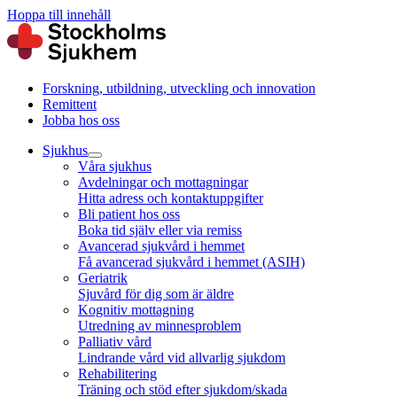
Hoppa till innehåll
Forskning, utbildning, utveckling och innovation
Remittent
Jobba hos oss
Sjukhus
Våra sjukhus
Avdelningar och mottagningar
Hitta adress och kontaktuppgifter
Bli patient hos oss
Boka tid själv eller via remiss
Avancerad sjukvård i hemmet
Få avancerad sjukvård i hemmet (ASIH)
Geriatrik
Sjuvård för dig som är äldre
Kognitiv mottagning
Utredning av minnesproblem
Palliativ vård
Lindrande vård vid allvarlig sjukdom
Rehabilitering
Träning och stöd efter sjukdom/skada