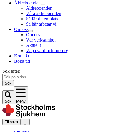
Äldreboenden
Äldreboenden
Våra äldreboenden
Så får du en plats
Så här arbetar vi
Om oss
Om oss
Vår verksamhet
Aktuellt
Välja vård och omsorg
Kontakt
Boka tid
Sök efter:
Sök
Sök
Meny
Tillbaka