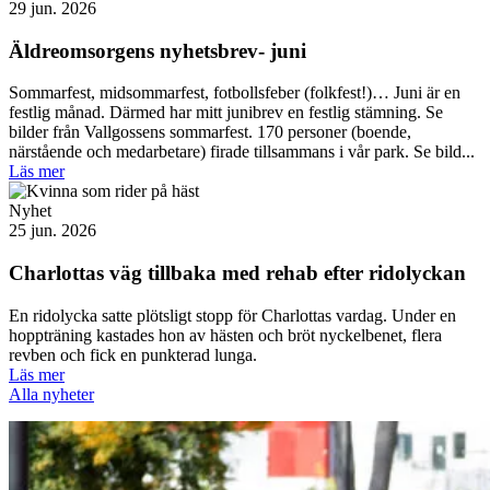
29 jun. 2026
Äldreomsorgens nyhetsbrev- juni
Sommarfest, midsommarfest, fotbollsfeber (folkfest!)… Juni är en
festlig månad. Därmed har mitt junibrev en festlig stämning. Se
bilder från Vallgossens sommarfest. 170 personer (boende,
närstående och medarbetare) firade tillsammans i vår park. Se bild...
Läs mer
Nyhet
25 jun. 2026
Charlottas väg tillbaka med rehab efter ridolyckan
En ridolycka satte plötsligt stopp för Charlottas vardag. Under en
hoppträning kastades hon av hästen och bröt nyckelbenet, flera
revben och fick en punkterad lunga.
Läs mer
Alla nyheter