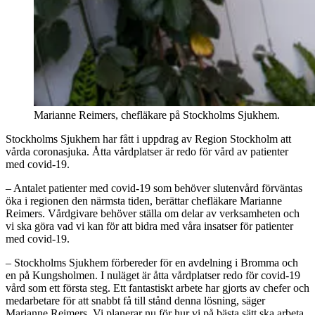
Marianne Reimers, chefläkare på Stockholms Sjukhem.
Stockholms Sjukhem har fått i uppdrag av Region Stockholm att
vårda coronasjuka. Åtta vårdplatser är redo för vård av patienter
med covid-19.
– Antalet patienter med covid-19 som behöver slutenvård förväntas
öka i regionen den närmsta tiden, berättar chefläkare Marianne
Reimers. Vårdgivare behöver ställa om delar av verksamheten och
vi ska göra vad vi kan för att bidra med våra insatser för patienter
med covid-19.
– Stockholms Sjukhem förbereder för en avdelning i Bromma och
en på Kungsholmen. I nuläget är åtta vårdplatser redo för covid-19
vård som ett första steg. Ett fantastiskt arbete har gjorts av chefer och
medarbetare för att snabbt få till stånd denna lösning, säger
Marianne Reimers. Vi planerar nu för hur vi på bästa sätt ska arbeta