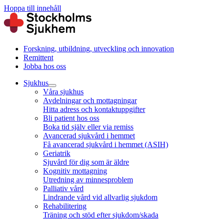
Hoppa till innehåll
Forskning, utbildning, utveckling och innovation
Remittent
Jobba hos oss
Sjukhus
Våra sjukhus
Avdelningar och mottagningar
Hitta adress och kontaktuppgifter
Bli patient hos oss
Boka tid själv eller via remiss
Avancerad sjukvård i hemmet
Få avancerad sjukvård i hemmet (ASIH)
Geriatrik
Sjuvård för dig som är äldre
Kognitiv mottagning
Utredning av minnesproblem
Palliativ vård
Lindrande vård vid allvarlig sjukdom
Rehabilitering
Träning och stöd efter sjukdom/skada