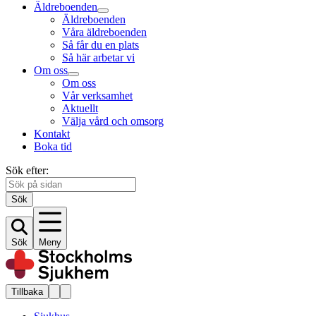
Äldreboenden
Äldreboenden
Våra äldreboenden
Så får du en plats
Så här arbetar vi
Om oss
Om oss
Vår verksamhet
Aktuellt
Välja vård och omsorg
Kontakt
Boka tid
Sök efter:
Sök
Sök
Meny
Tillbaka