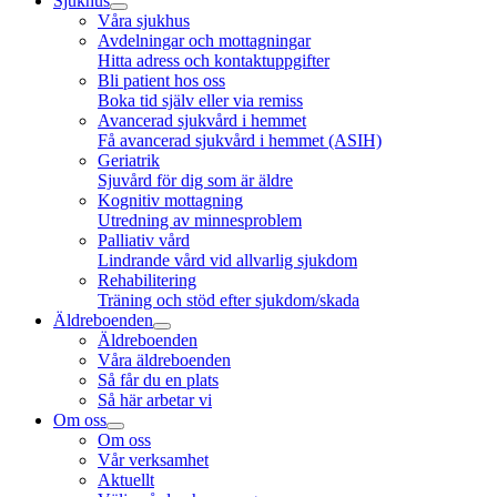
Sjukhus
Våra sjukhus
Avdelningar och mottagningar
Hitta adress och kontaktuppgifter
Bli patient hos oss
Boka tid själv eller via remiss
Avancerad sjukvård i hemmet
Få avancerad sjukvård i hemmet (ASIH)
Geriatrik
Sjuvård för dig som är äldre
Kognitiv mottagning
Utredning av minnesproblem
Palliativ vård
Lindrande vård vid allvarlig sjukdom
Rehabilitering
Träning och stöd efter sjukdom/skada
Äldreboenden
Äldreboenden
Våra äldreboenden
Så får du en plats
Så här arbetar vi
Om oss
Om oss
Vår verksamhet
Aktuellt