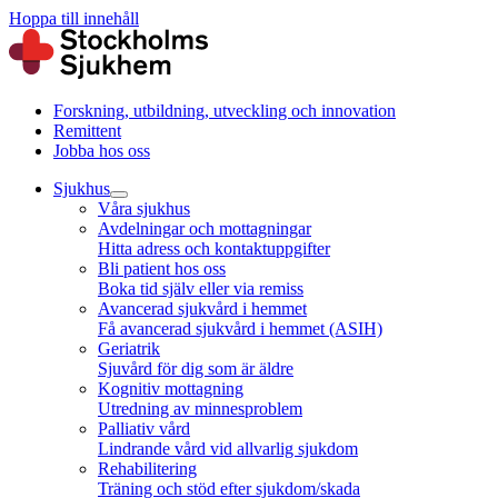
Hoppa till innehåll
Forskning, utbildning, utveckling och innovation
Remittent
Jobba hos oss
Sjukhus
Våra sjukhus
Avdelningar och mottagningar
Hitta adress och kontaktuppgifter
Bli patient hos oss
Boka tid själv eller via remiss
Avancerad sjukvård i hemmet
Få avancerad sjukvård i hemmet (ASIH)
Geriatrik
Sjuvård för dig som är äldre
Kognitiv mottagning
Utredning av minnesproblem
Palliativ vård
Lindrande vård vid allvarlig sjukdom
Rehabilitering
Träning och stöd efter sjukdom/skada