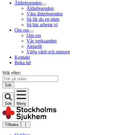
Äldreboenden
Äldreboenden
Våra äldreboenden
Så får du en plats
Så här arbetar vi
Om oss
Om oss
Vår verksamhet
Aktuellt
Välja vård och omsorg
Kontakt
Boka tid
Sök efter:
Sök
Sök
Meny
Tillbaka