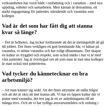
verksamheten har vuxit både i omfattning och i variation – med nya
uppdrag, enheter och samarbeten. Men kärnan är densamma, ett
starkt engagemang för patienter, närstående och varandra som
kollegor.
Vad är det som har fått dig att stanna
kvar så länge?
– Det är helheten. Jag tycker fortfarande att det är meningsfullt att gå
till jobbet. Det finns verkligen ett gott bemötande här, vi hälsar på
varandra, vi stöttar varandra och har roligt tillsammans. Det skapar
en kultur av trygghet och respekt, som också märks i hur vi är med
våra patienter. Jag är övertygad om att som man är mot sina kollegor
är man också mot patienterna.
Vad tycker du kännetecknar en bra
arbetsmiljö?
– Att man känner sig sedd. Att det finns utrymme att ställa frågor
och att det är okej att inte kunna allt. Vi har en öppen kultur där vi
pratar med varandra, det tror jag är en av anledningarna till att
många trivs. Och att vi har tydliga ansvarsområden och ordning i