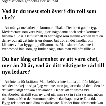
organisationen gör också stor skillnad.
Vad är du mest stolt över i din roll som
chef?
– Att många medarbetare kommer tillbaka. Det är ett gott betyg.
Medarbetare som varit iväg, gjort något annat och sedan kommer
tillbaka till oss. Det visar att vi har något som människor vill vara en
del av och att det inte är en slump. Jag tror att det handlar om
klimatet vi har byggt upp tillsammans. Man slutar oftast inte i
vredesmod här, som jag brukar säga, utan man vill ofta tillbaka.
Du har lång erfarenhet av att vara chef,
mer än 20 år, vad är ditt viktigaste råd till
nya ledare?
– Att inte ha för bråttom. Man behöver inte kunna allt från början,
och det är okej att säga ”jag vet inte, men jag tar reda på det”. Sen är
det jätteviktigt att vara närvarande. Det är lätt att fastna vid
skrivbordet, särskilt som ny chef när man ska in i alla system, möten
och kurser. Men det kommunikativa ledarskapet måste få ta tid.
Bygg relationer med dina medarbetare. När det finns förtroende kan