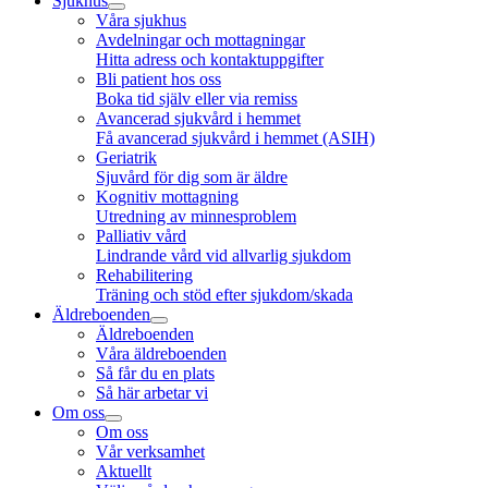
Sjukhus
Våra sjukhus
Avdelningar och mottagningar
Hitta adress och kontaktuppgifter
Bli patient hos oss
Boka tid själv eller via remiss
Avancerad sjukvård i hemmet
Få avancerad sjukvård i hemmet (ASIH)
Geriatrik
Sjuvård för dig som är äldre
Kognitiv mottagning
Utredning av minnesproblem
Palliativ vård
Lindrande vård vid allvarlig sjukdom
Rehabilitering
Träning och stöd efter sjukdom/skada
Äldreboenden
Äldreboenden
Våra äldreboenden
Så får du en plats
Så här arbetar vi
Om oss
Om oss
Vår verksamhet
Aktuellt