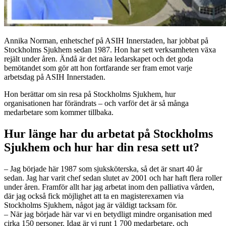
Annika Norman, enhetschef på ASIH Innerstaden, har jobbat på
Stockholms Sjukhem sedan 1987. Hon har sett verksamheten växa
rejält under åren. Ändå är det nära ledarskapet och det goda
bemötandet som gör att hon fortfarande ser fram emot varje
arbetsdag på ASIH Innerstaden.
Hon berättar om sin resa på Stockholms Sjukhem, hur
organisationen har förändrats – och varför det är så många
medarbetare som kommer tillbaka.
Hur länge har du arbetat på Stockholms
Sjukhem och hur har din resa sett ut?
– Jag började här 1987 som sjuksköterska, så det är snart 40 år
sedan. Jag har varit chef sedan slutet av 2001 och har haft flera roller
under åren. Framför allt har jag arbetat inom den palliativa vården,
där jag också fick möjlighet att ta en magisterexamen via
Stockholms Sjukhem, något jag är väldigt tacksam för.
– När jag började här var vi en betydligt mindre organisation med
cirka 150 personer. Idag är vi runt 1 700 medarbetare, och