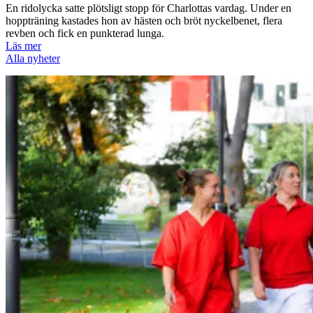
En ridolycka satte plötsligt stopp för Charlottas vardag. Under en
hoppträning kastades hon av hästen och bröt nyckelbenet, flera
revben och fick en punkterad lunga.
Läs mer
Alla nyheter