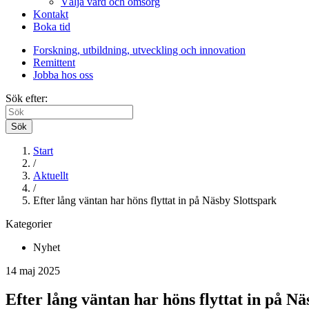
Välja vård och omsorg
Kontakt
Boka tid
Forskning, utbildning, utveckling och innovation
Remittent
Jobba hos oss
Sök efter:
Sök
Start
/
Aktuellt
/
Efter lång väntan har höns flyttat in på Näsby Slottspark
Kategorier
Nyhet
14 maj 2025
Efter lång väntan har höns flyttat in på Nä