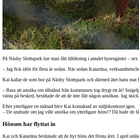
På Näsby Slottspark har man fått tillökning i antalet hyresgäster – sex 
– Jag fick idén för flera år sedan. När sedan Katariina, verksamhetschef,
Kai kallar de som bor på Näsby Slottspark och därmed äter hans mat för 
– Bara att ansöka om tillstånd från kommunen tog drygt ett år! Snigelp
vänta på besked, berättade de att de inte fått någon ansökan. Jag skic
Efter ytterligare en månad blev Kai kontaktad av miljökontoret igen.
– De undrade om jag ville ansöka om ytterligare höns!? Då hade de få
Hönsen har flyttat in
Kai och Katariina beslutade att de hyr höns det första året. I april an