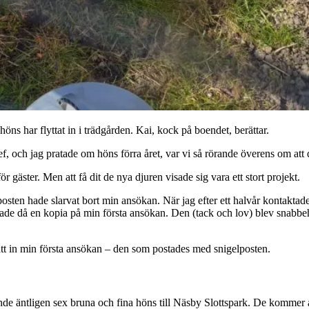
höns har flyttat in i trädgården. Kai, kock på boendet, berättar.
 och jag pratade om höns förra året, var vi så rörande överens om att det 
gäster. Men att få dit de nya djuren visade sig vara ett stort projekt.
osten hade slarvat bort min ansökan. När jag efter ett halvår kontaktade
kade då en kopia på min första ansökan. Den (tack och lov) blev snabbeh
tt in min första ansökan – den som postades med snigelposten.
lände äntligen sex bruna och fina höns till Näsby Slottspark. De kommer at