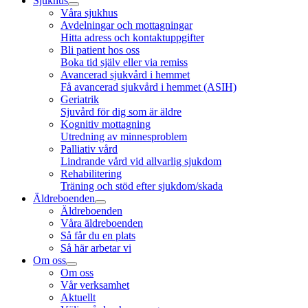
Sjukhus
Våra sjukhus
Avdelningar och mottagningar
Hitta adress och kontaktuppgifter
Bli patient hos oss
Boka tid själv eller via remiss
Avancerad sjukvård i hemmet
Få avancerad sjukvård i hemmet (ASIH)
Geriatrik
Sjuvård för dig som är äldre
Kognitiv mottagning
Utredning av minnesproblem
Palliativ vård
Lindrande vård vid allvarlig sjukdom
Rehabilitering
Träning och stöd efter sjukdom/skada
Äldreboenden
Äldreboenden
Våra äldreboenden
Så får du en plats
Så här arbetar vi
Om oss
Om oss
Vår verksamhet
Aktuellt