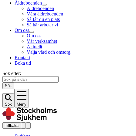
Äldreboenden
Äldreboenden
Våra äldreboenden
Så får du en plats
Så här arbetar vi
Om oss
Om oss
Vår verksamhet
Aktuellt
Välja vård och omsorg
Kontakt
Boka tid
Sök efter:
Sök
Sök
Meny
Tillbaka