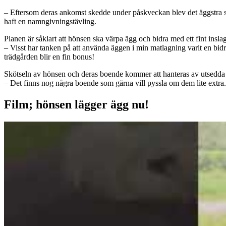
– Eftersom deras ankomst skedde under påskveckan blev det äggstra st
haft en namngivningstävling.
Planen är såklart att hönsen ska värpa ägg och bidra med ett fint insla
– Visst har tanken på att använda äggen i min matlagning varit en bidr
trädgården blir en fin bonus!
Skötseln av hönsen och deras boende kommer att hanteras av utsedda
– Det finns nog några boende som gärna vill pyssla om dem lite extra.
Film; hönsen lägger ägg nu!