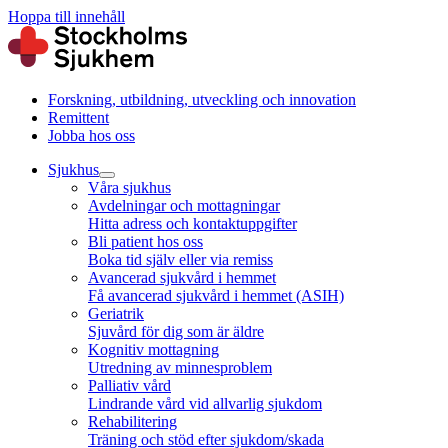
Hoppa till innehåll
Forskning, utbildning, utveckling och innovation
Remittent
Jobba hos oss
Sjukhus
Våra sjukhus
Avdelningar och mottagningar
Hitta adress och kontaktuppgifter
Bli patient hos oss
Boka tid själv eller via remiss
Avancerad sjukvård i hemmet
Få avancerad sjukvård i hemmet (ASIH)
Geriatrik
Sjuvård för dig som är äldre
Kognitiv mottagning
Utredning av minnesproblem
Palliativ vård
Lindrande vård vid allvarlig sjukdom
Rehabilitering
Träning och stöd efter sjukdom/skada