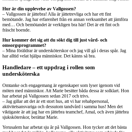
Hur är din upplevelse av Vallgossen?
– Vallgossen är jättebra! Alla är jättetrevliga och har ett fint
bemötande. Jag har erfarenhet från en annan verksamhet att jämföra
med… Och bemötandet är verkligen bra här! Det är ett fint och
fräscht boende.
Hur kommer det sig att du sökt dig till just vård- och
omsorgsprogrammet?
– Mina föräldrar är undersköterskor och jag vill gå i deras spår. Jag
har alltid velat hjälpa människor. Det känns så bra.
Handledare – ett uppdrag i rollen som
undersköterska
Omtanke och engagemang är egenskaper som lyser igenom vid
möten med människor. Att Marie besitter båda dessa är solklart. Hon
har arbetat på Vallgossen sedan 2017 och trivs.
– Jag gillar att det är ett stort hus, att vi har rehabpersonal,
aktivitetsansvariga och dessutom tandvård i samma hus! Men det
viktigaste är att jag har en jättebra teamchef, Amal, och även jättebra
sjuksköterskor, berättar Marie.
Yerusalem har arbetat sju år på Vallgossen. Hon tycker att det bästa