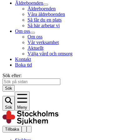
Äldreboenden
Äldreboenden
Våra äldreboenden
Så får du en plats
Så här arbetar vi
Om oss
Om oss
Vår verksamhet
Aktuellt
Välja vård och omsorg
Kontakt
Boka tid
Sök efter:
Sök
Sök
Meny
Tillbaka