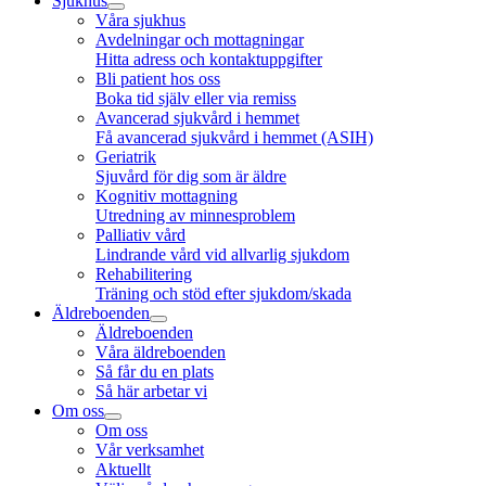
Sjukhus
Våra sjukhus
Avdelningar och mottagningar
Hitta adress och kontaktuppgifter
Bli patient hos oss
Boka tid själv eller via remiss
Avancerad sjukvård i hemmet
Få avancerad sjukvård i hemmet (ASIH)
Geriatrik
Sjuvård för dig som är äldre
Kognitiv mottagning
Utredning av minnesproblem
Palliativ vård
Lindrande vård vid allvarlig sjukdom
Rehabilitering
Träning och stöd efter sjukdom/skada
Äldreboenden
Äldreboenden
Våra äldreboenden
Så får du en plats
Så här arbetar vi
Om oss
Om oss
Vår verksamhet
Aktuellt