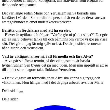
med boendet är miljön, kollegorna, alla aktiviteter som erbjuds för
de boende och teamet.
Det var länge sedan Marie och Yerusalem själva började sina
karriärer i vården. Som ordinarie personal är en del av deras ansvar
att regelbundet ta emot undersköterskeelever.
Berätta om fördelarna med att ha en elev.
– Elever är nyfikna och frågar: ”Varför gör ni på det sättet?” Det gör
att jag själv behöver tänka till och påminns om varför vi gör på vissa
sätt. Det gör att jag lär mig själv också. Det är positivt, resonerar
både Marie och Yerusalem.
Vad är viktigast, anser ni, i att förmedla och lära Alva?
– Alva går sin första termin, så det viktigaste nu är basala
hygienrutiner. Sen byggs det på med tiden. Men min uppgift är att se
till att det sker i lagom takt, förklarar Yerusalem.
– Det viktigaste att förmedla är att Alva ska känna sig trygg och
välkommen. Hon hänger med i det dagliga arbetet, avslutar Marie.
Dela sidan
Dela sidan