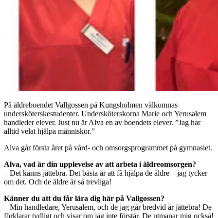
På äldreboendet Vallgossen på Kungsholmen välkomnas
undersköterskestudenter. Undersköterskorna Marie och Yerusalem
handleder elever. Just nu är Alva en av boendets elever. ”Jag har
alltid velat hjälpa människor.”
Alva går första året på vård- och omsorgsprogrammet på gymnasiet.
Alva, vad är din upplevelse av att arbeta i äldreomsorgen?
– Det känns jättebra. Det bästa är att få hjälpa de äldre – jag tycker
om det. Och de äldre är så trevliga!
Känner du att du får lära dig här på Vallgossen?
– Min handledare, Yerusalem, och de jag går bredvid är jättebra! De
förklarar tydligt och visar om jag inte förstår. De utmanar mig också!