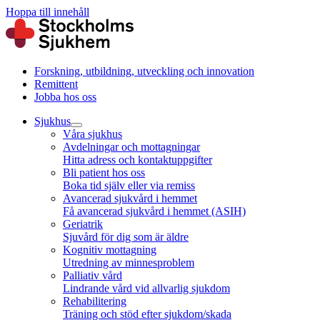
Hoppa till innehåll
Forskning, utbildning, utveckling och innovation
Remittent
Jobba hos oss
Sjukhus
Våra sjukhus
Avdelningar och mottagningar
Hitta adress och kontaktuppgifter
Bli patient hos oss
Boka tid själv eller via remiss
Avancerad sjukvård i hemmet
Få avancerad sjukvård i hemmet (ASIH)
Geriatrik
Sjuvård för dig som är äldre
Kognitiv mottagning
Utredning av minnesproblem
Palliativ vård
Lindrande vård vid allvarlig sjukdom
Rehabilitering
Träning och stöd efter sjukdom/skada