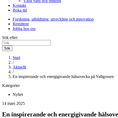
Välja vård och omsorg
Kontakt
Boka tid
Forskning, utbildning, utveckling och innovation
Remittent
Jobba hos oss
Sök efter:
Sök
Start
/
Aktuellt
/
En inspirerande och energigivande hälsovecka på Vallgossen
Kategorier
Nyhet
14 mars 2025
En inspirerande och energigivande hälsove