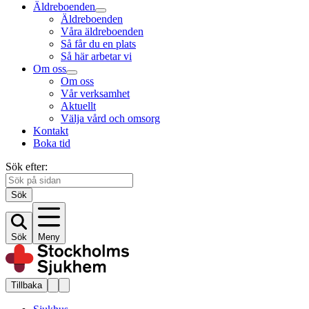
Äldreboenden
Äldreboenden
Våra äldreboenden
Så får du en plats
Så här arbetar vi
Om oss
Om oss
Vår verksamhet
Aktuellt
Välja vård och omsorg
Kontakt
Boka tid
Sök efter:
Sök
Sök
Meny
Tillbaka