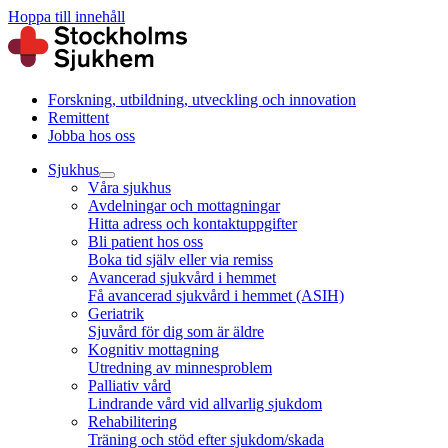
Hoppa till innehåll
Forskning, utbildning, utveckling och innovation
Remittent
Jobba hos oss
Sjukhus
Våra sjukhus
Avdelningar och mottagningar
Hitta adress och kontaktuppgifter
Bli patient hos oss
Boka tid själv eller via remiss
Avancerad sjukvård i hemmet
Få avancerad sjukvård i hemmet (ASIH)
Geriatrik
Sjuvård för dig som är äldre
Kognitiv mottagning
Utredning av minnesproblem
Palliativ vård
Lindrande vård vid allvarlig sjukdom
Rehabilitering
Träning och stöd efter sjukdom/skada