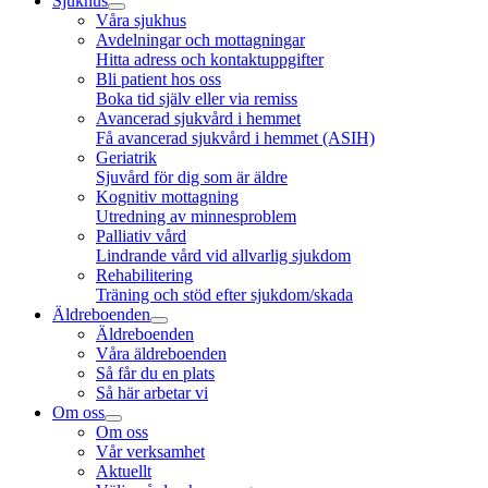
Sjukhus
Våra sjukhus
Avdelningar och mottagningar
Hitta adress och kontaktuppgifter
Bli patient hos oss
Boka tid själv eller via remiss
Avancerad sjukvård i hemmet
Få avancerad sjukvård i hemmet (ASIH)
Geriatrik
Sjuvård för dig som är äldre
Kognitiv mottagning
Utredning av minnesproblem
Palliativ vård
Lindrande vård vid allvarlig sjukdom
Rehabilitering
Träning och stöd efter sjukdom/skada
Äldreboenden
Äldreboenden
Våra äldreboenden
Så får du en plats
Så här arbetar vi
Om oss
Om oss
Vår verksamhet
Aktuellt