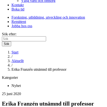
Välja vård och omsorg
Kontakt
Boka tid
Forskning, utbildning, utveckling och innovation
Remittent
Jobba hos oss
Sök efter:
Sök
Start
/
Aktuellt
/
Erika Franzén utnämnd till professor
Kategorier
Nyhet
25 juni 2020
Erika Franzén utnämnd till professor