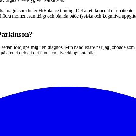
 av digitala verktyg vid Parkinson.
t något som heter HiBalance träning. Det är ett koncept där patienter 
ill flera moment samtidigt och blanda både fysiska och kognitiva uppgi
Parkinson?
le sedan fördjupa mig i en diagnos. Min handledare när jag jobbade som 
 på ämnet och att det fanns en utvecklingspotential.