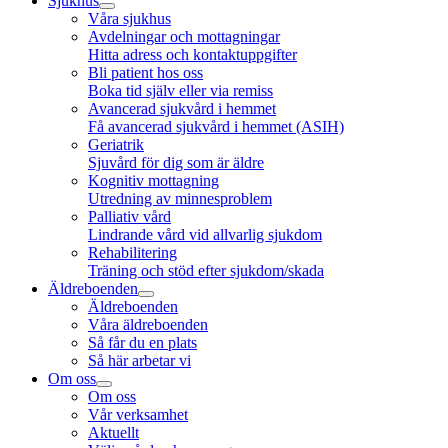
Sjukhus
Våra sjukhus
Avdelningar och mottagningar
Hitta adress och kontaktuppgifter
Bli patient hos oss
Boka tid själv eller via remiss
Avancerad sjukvård i hemmet
Få avancerad sjukvård i hemmet (ASIH)
Geriatrik
Sjuvård för dig som är äldre
Kognitiv mottagning
Utredning av minnesproblem
Palliativ vård
Lindrande vård vid allvarlig sjukdom
Rehabilitering
Träning och stöd efter sjukdom/skada
Äldreboenden
Äldreboenden
Våra äldreboenden
Så får du en plats
Så här arbetar vi
Om oss
Om oss
Vår verksamhet
Aktuellt