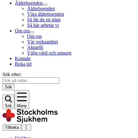
Äldreboenden
Äldreboenden
Våra äldreboenden
Så får du en plats
Så här arbetar vi
Om oss
Om oss
Vår verksamhet
Aktuellt
Välja vård och omsorg
Kontakt
Boka tid
Sök efter:
Sök
Sök
Meny
Tillbaka