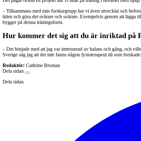
Det pågår också ett projekt där vi tittar på träning i hemmet med hjälp
– Tillsammans med min forskargrupp har vi även utvecklat och beforska
tiden och göra det svårare och svårare. Exempelvis genom att lägga t
bygger på denna träningsform.
Hur kommer det sig att du är inriktad på 
– Det började med att jag var intresserad av balans och gång, och vil
Sverige såg jag att det inte fanns någon fysioterapeut då som forskade
Redaktör:
Cathrine Broman
Dela sidan
Dela sidan