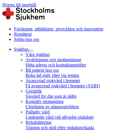
Hoppa till innehåll
Forskning, utbildning, utveckling och innovation
Remittent
Jobba hos oss
Sjukhus
Våra sjukhus
Avdelningar och mottagningar
Hitta adress och kontaktuppgifter
Bli patient hos oss
Boka tid själv eller via remiss
Avancerad sjukvård i hemmet
Få avancerad sjukvård i hemmet (ASIH)
Geriatrik
Sjuvård för dig som är äldre
Kognitiv mottagning
Utredning av minnesproblem
Palliativ vård
Lindrande vård vid allvarlig sjukdom
Rehabilitering
Träning och stöd efter sjukdom/skada