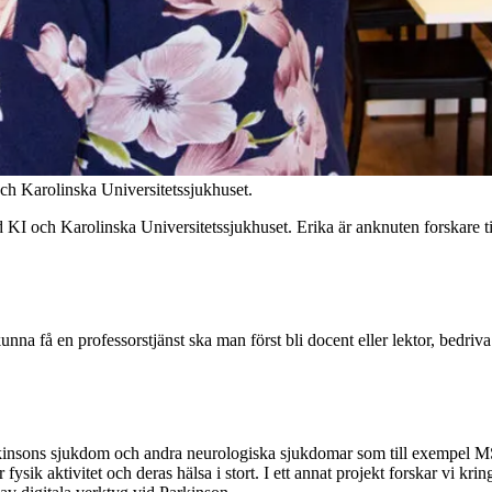
och Karolinska Universitetssjukhuset.
 vid KI och Karolinska Universitetssjukhuset. Erika är anknuten forskar
kunna få en professorstjänst ska man först bli docent eller lektor, bedr
kinsons sjukdom och andra neurologiska sjukdomar som till exempel MS. 
sik aktivitet och deras hälsa i stort. I ett annat projekt forskar vi kr