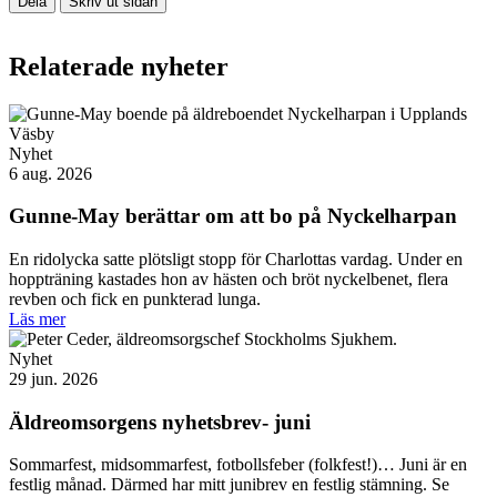
Dela
Skriv ut sidan
Relaterade nyheter
Nyhet
6 aug. 2026
Gunne-May berättar om att bo på Nyckelharpan
En ridolycka satte plötsligt stopp för Charlottas vardag. Under en
hoppträning kastades hon av hästen och bröt nyckelbenet, flera
revben och fick en punkterad lunga.
Läs mer
Nyhet
29 jun. 2026
Äldreomsorgens nyhetsbrev- juni
Sommarfest, midsommarfest, fotbollsfeber (folkfest!)… Juni är en
festlig månad. Därmed har mitt junibrev en festlig stämning. Se