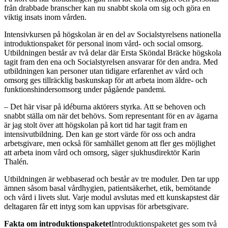
från drabbade branscher kan nu snabbt skola om sig och göra en
viktig insats inom vården.
Intensivkursen på högskolan är en del av Socialstyrelsens nationella
introduktionspaket för personal inom vård- och social omsorg.
Utbildningen består av två delar där Ersta Sköndal Bräcke högskola
tagit fram den ena och Socialstyrelsen ansvarar för den andra. Med
utbildningen kan personer utan tidigare erfarenhet av vård och
omsorg ges tillräcklig baskunskap för att arbeta inom äldre- och
funktionshindersomsorg under pågående pandemi.
– Det här visar på idéburna aktörers styrka. Att se behoven och
snabbt ställa om när det behövs. Som representant för en av ägarna
är jag stolt över att högskolan på kort tid har tagit fram en
intensivutbildning. Den kan ge stort värde för oss och andra
arbetsgivare, men också för samhället genom att fler ges möjlighet
att arbeta inom vård och omsorg, säger sjukhusdirektör Karin
Thalén.
Utbildningen är webbaserad och består av tre moduler. Den tar upp
ämnen såsom basal vårdhygien, patientsäkerhet, etik, bemötande
och vård i livets slut. Varje modul avslutas med ett kunskapstest där
deltagaren får ett intyg som kan uppvisas för arbetsgivare.
Fakta om introduktionspaketet
Introduktionspaketet ges som två