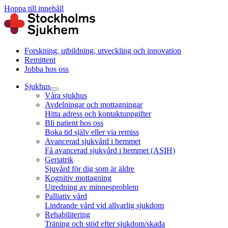
Hoppa till innehåll
Forskning, utbildning, utveckling och innovation
Remittent
Jobba hos oss
Sjukhus
Våra sjukhus
Avdelningar och mottagningar
Hitta adress och kontaktuppgifter
Bli patient hos oss
Boka tid själv eller via remiss
Avancerad sjukvård i hemmet
Få avancerad sjukvård i hemmet (ASIH)
Geriatrik
Sjuvård för dig som är äldre
Kognitiv mottagning
Utredning av minnesproblem
Palliativ vård
Lindrande vård vid allvarlig sjukdom
Rehabilitering
Träning och stöd efter sjukdom/skada