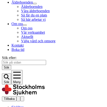
Äldreboenden
Äldreboenden
Våra äldreboenden
Så får du en plats
Så här arbetar vi
Om oss
Om oss
Vår verksamhet
Aktuellt
Välja vård och omsorg
Kontakt
Boka tid
Sök efter:
Sök
Sök
Meny
Tillbaka