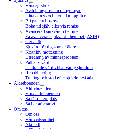
Sjukhus
Våra sjukhus
Avdelningar och mottagningar
Hitta adress och kontaktuppgifter
Bli patient hos oss
Boka tid själv eller via remiss
Avancerad sjukvård i hemmet
Få avancerad sjukvård i hemmet (ASIH)
Geriatrik
Sjuvård för dig som är äldre
Kognitiv mottagning
Utredning av minnesproblem
Palliativ vård
Lindrande vård vid allvarlig sjukdom
Rehabilitering
Träning och stöd efter sjukdom/skada
Äldreboenden
Äldreboenden
Våra äldreboenden
Så får du en plats
Så här arbetar vi
Om oss
Om oss
Vår verksamhet
Aktuellt