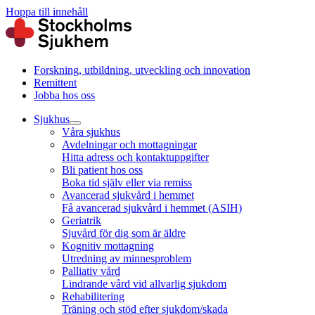
Hoppa till innehåll
Forskning, utbildning, utveckling och innovation
Remittent
Jobba hos oss
Sjukhus
Våra sjukhus
Avdelningar och mottagningar
Hitta adress och kontaktuppgifter
Bli patient hos oss
Boka tid själv eller via remiss
Avancerad sjukvård i hemmet
Få avancerad sjukvård i hemmet (ASIH)
Geriatrik
Sjuvård för dig som är äldre
Kognitiv mottagning
Utredning av minnesproblem
Palliativ vård
Lindrande vård vid allvarlig sjukdom
Rehabilitering
Träning och stöd efter sjukdom/skada