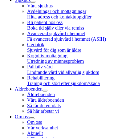
Sjukhus
Våra sjukhus
Avdelningar och mottagningar
Hitta adress och kontaktuppgifter
Bli patient hos oss
Boka tid själv eller via remiss
Avancerad sjukvård i hemmet
Få avancerad sjukvård i hemmet (ASIH)
Geriatrik
Sjuvård för dig som är äldre
Kognitiv mottagning
Utredning av minnesproblem
Palliativ vård
Lindrande vård vid allvarlig sjukdom
Rehabilitering
Träning och stöd efter sjukdom/skada
Äldreboenden
Äldreboenden
Våra äldreboenden
Så får du en plats
Så här arbetar vi
Om oss
Om oss
Vår verksamhet
Aktuellt