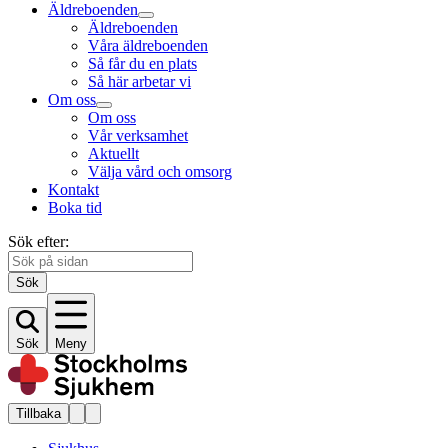
Äldreboenden
Äldreboenden
Våra äldreboenden
Så får du en plats
Så här arbetar vi
Om oss
Om oss
Vår verksamhet
Aktuellt
Välja vård och omsorg
Kontakt
Boka tid
Sök efter:
Sök
Sök
Meny
Tillbaka