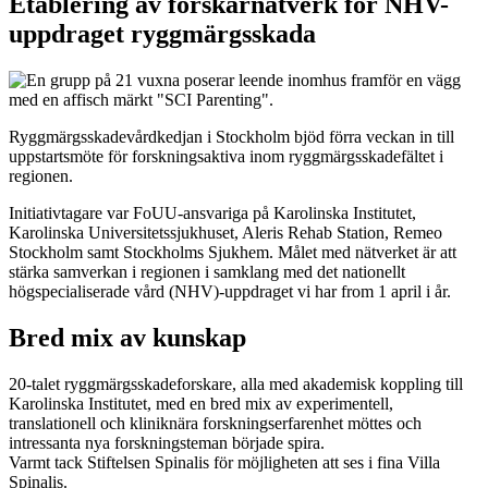
Etablering av forskarnätverk för NHV-
uppdraget ryggmärgsskada
Ryggmärgsskadevårdkedjan i Stockholm bjöd förra veckan in till
uppstartsmöte för forskningsaktiva inom ryggmärgsskadefältet i
regionen.
Initiativtagare var FoUU-ansvariga på Karolinska Institutet,
Karolinska Universitetssjukhuset, Aleris Rehab Station, Remeo
Stockholm samt Stockholms Sjukhem. Målet med nätverket är att
stärka samverkan i regionen i samklang med det nationellt
högspecialiserade vård (NHV)-uppdraget vi har from 1 april i år.
Bred mix av kunskap
20-talet ryggmärgsskadeforskare, alla med akademisk koppling till
Karolinska Institutet, med en bred mix av experimentell,
translationell och kliniknära forskningserfarenhet möttes och
intressanta nya forskningsteman började spira.
Varmt tack
Stiftelsen Spinalis
för möjligheten att ses i fina Villa
Spinalis.