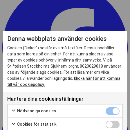
Denna webbplats använder cookies
Cookies ("kakor") består av små textfiler. Dessa innehåller
data som lagras på din enhet. För att kunna placera vissa
typer av cookies behöver vi inhämta ditt samtycke. Vi på
Stiftelsen Stockholms Sjukhem, orgnr. 8020029818 använder
oss av följande slags cookies. För att läsa mer om vilka
cookies vi använder och lagringstid,
klicka här för att komma
till vår cookiepolicy.
Hantera dina cookieinställningar
Nödvändiga
Nödvändiga cookies
cookies
Markera
kryssruta
för
Cookies
Cookies för statistik
att
för
Markera