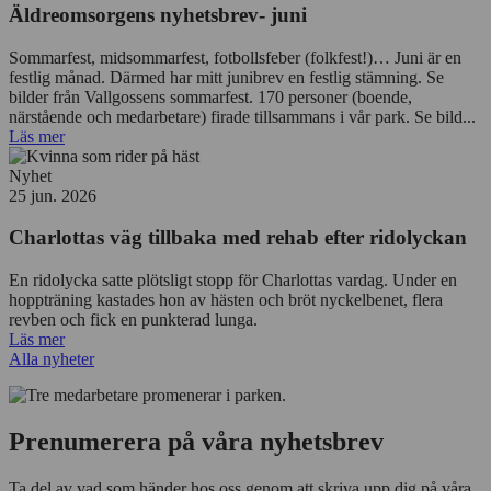
Äldreomsorgens nyhetsbrev- juni
Sommarfest, midsommarfest, fotbollsfeber (folkfest!)… Juni är en
festlig månad. Därmed har mitt junibrev en festlig stämning. Se
bilder från Vallgossens sommarfest. 170 personer (boende,
närstående och medarbetare) firade tillsammans i vår park. Se bild...
Läs mer
Nyhet
25 jun. 2026
Charlottas väg tillbaka med rehab efter ridolyckan
En ridolycka satte plötsligt stopp för Charlottas vardag. Under en
hoppträning kastades hon av hästen och bröt nyckelbenet, flera
revben och fick en punkterad lunga.
Läs mer
Alla nyheter
Prenumerera på våra nyhetsbrev
Ta del av vad som händer hos oss genom att skriva upp dig på våra