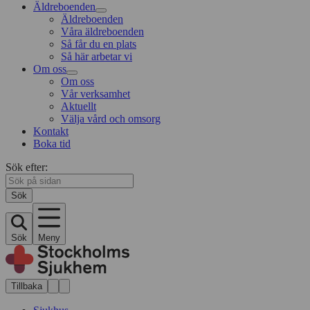
Äldreboenden
Äldreboenden
Våra äldreboenden
Så får du en plats
Så här arbetar vi
Om oss
Om oss
Vår verksamhet
Aktuellt
Välja vård och omsorg
Kontakt
Boka tid
Sök efter:
Sök
Sök
Meny
Tillbaka