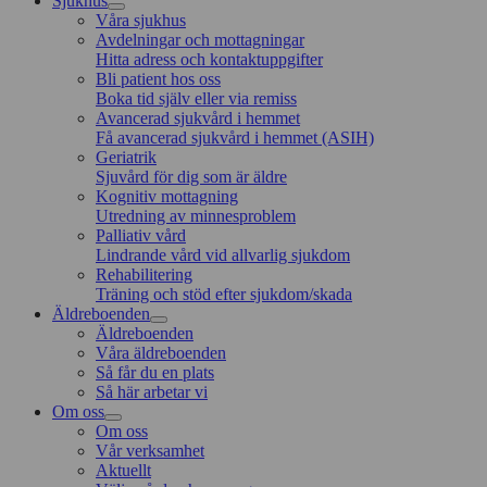
Sjukhus
Våra sjukhus
Avdelningar och mottagningar
Hitta adress och kontaktuppgifter
Bli patient hos oss
Boka tid själv eller via remiss
Avancerad sjukvård i hemmet
Få avancerad sjukvård i hemmet (ASIH)
Geriatrik
Sjuvård för dig som är äldre
Kognitiv mottagning
Utredning av minnesproblem
Palliativ vård
Lindrande vård vid allvarlig sjukdom
Rehabilitering
Träning och stöd efter sjukdom/skada
Äldreboenden
Äldreboenden
Våra äldreboenden
Så får du en plats
Så här arbetar vi
Om oss
Om oss
Vår verksamhet
Aktuellt