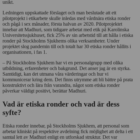
unikt.
Ledningen uppskattade förslaget och man beslutade att ett
pilotprojekt i etikarbete skulle inledas med vårdnära etiska ronder
och pågå i sex månader, första halvan av 2020. Pilotprojektet
innebar att Madhuri, som tidigare arbetat med etik på Karolinska
Universitetssjukhuset, fick 25% av sin arbetstid till att hålla i etiska
ronder på Stockholms Sjukhems olika verksamheter. Under
projektet slog pandemin till och totalt har 30 etiska ronder hållits i
organisationen, i fas 1.
– På Stockholms Sjukhem har vi en personalgrupp med olika
utbildning, erfarenheter och bakgrund. Det anser jag är en styrka.
Samtidigt, kan det utmana våra värderingar och hur vi
kommunicerar kring dem. Det finns utrymme att bli bättre på prata
konstruktivt och lära från varandra, något som etiska ronder
påverkar väldigt positivt, berättar Madhuri.
Vad är etiska ronder och vad är dess
syfte?
Etiska ronder innebar, på Stockholms Sjukhem, att personal som
arbetar kliniskt på respektive avdelning fick möjlighet att delta i ett
samtal lett av Madhuri enligt en utforskad struktur. Det var