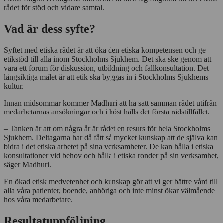
rådet för stöd och vidare samtal.
Vad är dess syfte?
Syftet med etiska rådet är att öka den etiska kompetensen och ge
etikstöd till alla inom Stockholms Sjukhem. Det ska ske genom att
vara ett forum för diskussion, utbildning och fallkonsultation. Det
långsiktiga målet är att etik ska byggas in i Stockholms Sjukhems
kultur.
Innan midsommar kommer Madhuri att ha satt samman rådet utifrån
medarbetarnas ansökningar och i höst hålls det första rådstillfället.
– Tanken är att om några år är rådet en resurs för hela Stockholms
Sjukhem. Deltagarna har då fått så mycket kunskap att de själva kan
bidra i det etiska arbetet på sina verksamheter. De kan hålla i etiska
konsultationer vid behov och hålla i etiska ronder på sin verksamhet,
säger Madhuri.
En ökad etisk medvetenhet och kunskap gör att vi ger bättre vård till
alla våra patienter, boende, anhöriga och inte minst ökar välmående
hos våra medarbetare.
Resultatuppföljning