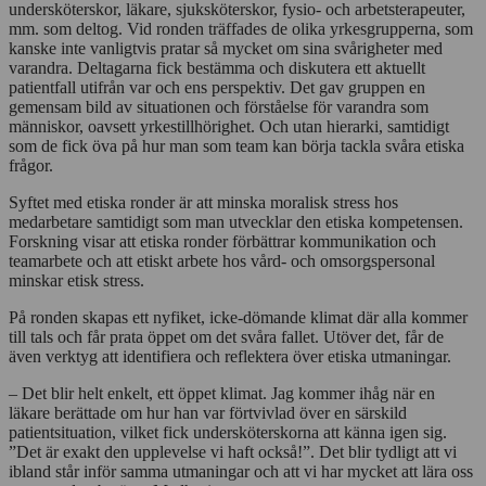
undersköterskor, läkare, sjuksköterskor, fysio- och arbetsterapeuter,
mm. som deltog. Vid ronden träffades de olika yrkesgrupperna, som
kanske inte vanligtvis pratar så mycket om sina svårigheter med
varandra. Deltagarna fick bestämma och diskutera ett aktuellt
patientfall utifrån var och ens perspektiv. Det gav gruppen en
gemensam bild av situationen och förståelse för varandra som
människor, oavsett yrkestillhörighet. Och utan hierarki, samtidigt
som de fick öva på hur man som team kan börja tackla svåra etiska
frågor.
Syftet med etiska ronder är att minska moralisk stress hos
medarbetare samtidigt som man utvecklar den etiska kompetensen.
Forskning visar att etiska ronder förbättrar kommunikation och
teamarbete och att etiskt arbete hos vård- och omsorgspersonal
minskar etisk stress.
På ronden skapas ett nyfiket, icke-dömande klimat där alla kommer
till tals och får prata öppet om det svåra fallet. Utöver det, får de
även verktyg att identifiera och reflektera över etiska utmaningar.
– Det blir helt enkelt, ett öppet klimat. Jag kommer ihåg när en
läkare berättade om hur han var förtvivlad över en särskild
patientsituation, vilket fick undersköterskorna att känna igen sig.
”Det är exakt den upplevelse vi haft också!”. Det blir tydligt att vi
ibland står inför samma utmaningar och att vi har mycket att lära oss