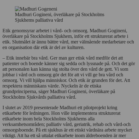
Madhuri Gogineni, överläkare på Stockholms
Sjukhems palliativa vård
Etik genomsyrar arbetet i vård- och omsorg. Madhuri Gogineni,
överläkare på Stockholms Sjukhem, inför ett strukturerat arbete i
etik. Slutmålet är ännu bättre vård, mer välmående medarbetare och
en organisation där etik är del av kulturen.
– Etik innebär bra vård. Ger man ger etisk vård medför det att
patienter och boende känner sig sedda och lyssnade på. Och det gör
att personalen kan känna sig stolta över den vård de gett. Vi som
jobbar i vård och omsorg gör det för att vi vill ge bra vård och
omsorg. Vi vill hjälpa människor. Och etik är grunden för det. Att
respektera människans värde. Nyckeln är de etiska
grundprinciperna, säger Madhuri Gogineni, överläkare på
Stockholms Sjukvårds palliativa vård.
I slutet av 2019 presenterade Madhuri ett pilotprojekt kring
etikarbete för ledningen. Hon ville implementera strukturerat
etikarbete inom hela Stockholms Sjukhems alla
verksamhetsområden; palliativ vård, geriatrik, rehab och vård-och
omsorgsboende. På ett sjukhus är ett etiskt vårdnära arbete mycket
viktigt. Att ha ett så uttalat etikarbete inom äldreboenden är mer