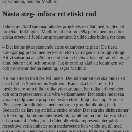
av varandra, berättar Madhuri.
Nästa steg- införa ett etiskt råd
I slutet av 2020 sammanfattades projektets resultat med följden att
projektet förlängdes. Madhuri arbetar nu 25% permanent med det
etiska arbetet. I Jubileumsprogrammet 2 tilldelades bidrag för detta.
– Det känns jättespännande att se etikarbetet ta plats! De flesta
kollegor jag pratar med tycker att etik i vardagen är otroligt viktigt.
Att vi satsar på att stötta medarbetarna i detta arbete gör att vi kan ge
ännu bättre vård och omsorg. Jag är otroligt glad att ledningen ser
och prioriterar denna satsning, säger Madhuri.
Nu har arbetet med fas två inletts. Det innebär att det ska bildas ett
etiskt råd på Stockholms Sjukhem. Rådet ska bestå av 5–10
medarbetare som tillhör olika yrkesgrupper, har olika erfarenheter
och som representerar alla våra verksamheter. Det etiska rådet ska
vara en rådgivande grupp där svåra etiska frågor tas upp. Som ett
första steg får etikrådets medlemmar en grundutbildning i etik.
Sedan får de lära sig att hålla etiska ronder. Det ska ske diskussioner
och övning i kommunikationsteknik för att kunna föra konstruktiva
etiska samtal. Deltagarna i rådet blir etiska representanter på sina
respektive verksamheter som medarbetare kan vända sig till med
etiska frågor. Deltagarna kan sedan ta med sig frågorna till det etiska