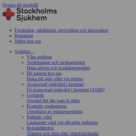
Hoppa till innehåll
Forskning, utbildning, utveckling och innovation
Remittent
Jobba hos oss
Sjukhus
Våra sjukhus
Avdelningar och mottagningar
Hitta adress och kontaktuppgifter
Bli patient hos oss
Boka tid själv eller via remiss
Avancerad sjukvård i hemmet
Få avancerad sjukvård i hemmet (ASIH)
Geriatrik
Sjuvård för dig som är äldre
Kognitiv mottagning
Utredning av minnesproblem
Palliativ vård
Lindrande vård vid allvarlig sjukdom
Rehabilitering
Träning och stöd efter sjukdom/skada