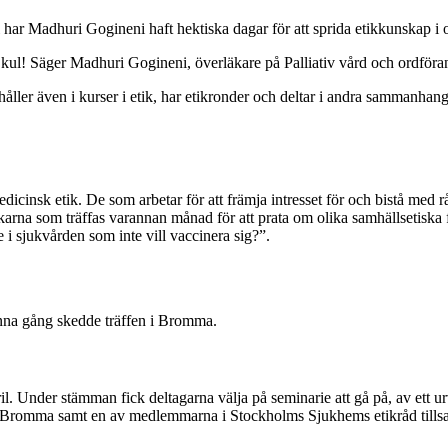
l har Madhuri Gogineni haft hektiska dagar för att sprida etikkunskap 
kul! Säger Madhuri Gogineni, överläkare på Palliativ vård och ordföra
åller även i kurser i etik, har etikronder och deltar i andra sammanha
icinsk etik. De som arbetar för att främja intresset för och bistå med 
 läkarna som träffas varannan månad för att prata om olika samhällsetiska
i sjukvården som inte vill vaccinera sig?”.
nna gång skedde träffen i Bromma.
l. Under stämman fick deltagarna välja på seminarie att gå på, av ett u
 i Bromma samt en av medlemmarna i Stockholms Sjukhems etikråd tills