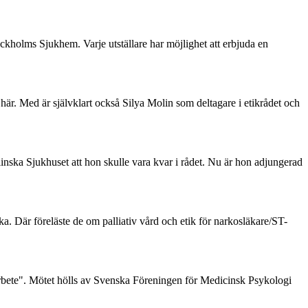
ockholms Sjukhem. Varje utställare har möjlighet att erbjuda en
är. Med är självklart också Silya Molin som deltagare i etikrådet och
linska Sjukhuset att hon skulle vara kvar i rådet. Nu är hon adjungerad
 Där föreläste de om palliativ vård och etik för narkosläkare/ST-
 arbete". Mötet hölls av Svenska Föreningen för Medicinsk Psykologi