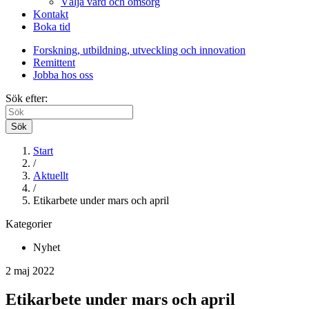
Välja vård och omsorg
Kontakt
Boka tid
Forskning, utbildning, utveckling och innovation
Remittent
Jobba hos oss
Sök efter:
Sök
Start
/
Aktuellt
/
Etikarbete under mars och april
Kategorier
Nyhet
2 maj 2022
Etikarbete under mars och april