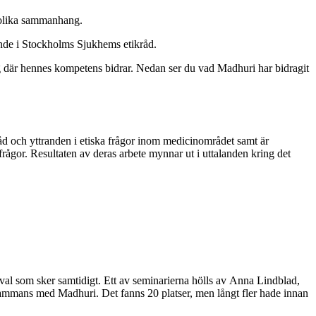
i olika sammanhang.
nde i Stockholms Sjukhems etikråd.
ng där hennes kompetens bidrar. Nedan ser du vad Madhuri har bidragit
råd och yttranden i etiska frågor inom medicinområdet samt är
 frågor. Resultaten av deras arbete mynnar ut i uttalanden kring det
rval som sker samtidigt. Ett av seminarierna hölls av Anna Lindblad,
ammans med Madhuri. Det fanns 20 platser, men långt fler hade innan