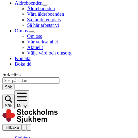
Äldreboenden
Äldreboenden
Våra äldreboenden
Så får du en plats
Så här arbetar vi
Om oss
Om oss
Vår verksamhet
Aktuellt
Välja vård och omsorg
Kontakt
Boka tid
Sök efter:
Sök
Sök
Meny
Tillbaka