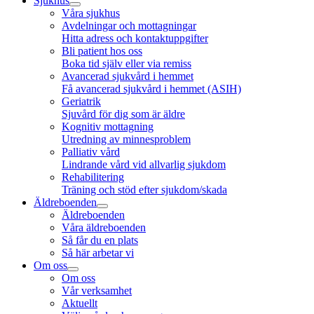
Sjukhus
Våra sjukhus
Avdelningar och mottagningar
Hitta adress och kontaktuppgifter
Bli patient hos oss
Boka tid själv eller via remiss
Avancerad sjukvård i hemmet
Få avancerad sjukvård i hemmet (ASIH)
Geriatrik
Sjuvård för dig som är äldre
Kognitiv mottagning
Utredning av minnesproblem
Palliativ vård
Lindrande vård vid allvarlig sjukdom
Rehabilitering
Träning och stöd efter sjukdom/skada
Äldreboenden
Äldreboenden
Våra äldreboenden
Så får du en plats
Så här arbetar vi
Om oss
Om oss
Vår verksamhet
Aktuellt