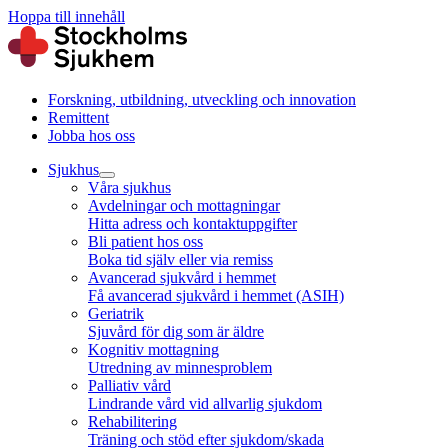
Hoppa till innehåll
Forskning, utbildning, utveckling och innovation
Remittent
Jobba hos oss
Sjukhus
Våra sjukhus
Avdelningar och mottagningar
Hitta adress och kontaktuppgifter
Bli patient hos oss
Boka tid själv eller via remiss
Avancerad sjukvård i hemmet
Få avancerad sjukvård i hemmet (ASIH)
Geriatrik
Sjuvård för dig som är äldre
Kognitiv mottagning
Utredning av minnesproblem
Palliativ vård
Lindrande vård vid allvarlig sjukdom
Rehabilitering
Träning och stöd efter sjukdom/skada