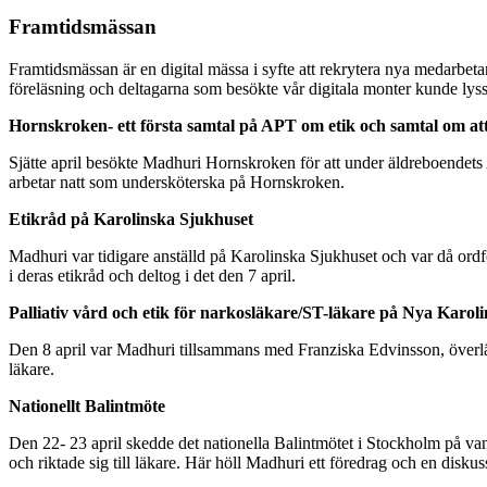
Framtidsmässan
Framtidsmässan är en digital mässa i syfte att rekrytera nya medarbeta
föreläsning och deltagarna som besökte vår digitala monter kunde lyss
Hornskroken- ett första samtal på APT om etik och samtal om at
Sjätte april besökte Madhuri Hornskroken för att under äldreboendets 
arbetar natt som undersköterska på Hornskroken.
Etikråd på Karolinska Sjukhuset
Madhuri var tidigare anställd på Karolinska Sjukhuset och var då ordfö
i deras etikråd och deltog i det den 7 april.
Palliativ vård och etik för narkosläkare/ST-läkare på Nya Karol
Den 8 april var Madhuri tillsammans med Franziska Edvinsson, överlä
läkare.
Nationellt Balintmöte
Den 22- 23 april skedde det nationella Balintmötet i Stockholm på van
och riktade sig till läkare. Här höll Madhuri ett föredrag och en disku