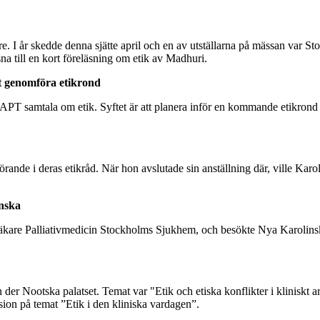
re. I år skedde denna sjätte april och en av utställarna på mässan var St
na till en kort föreläsning om etik av Madhuri.
t genomföra etikrond
APT samtala om etik. Syftet är att planera inför en kommande etikrond h
rande i deras etikråd. När hon avslutade sin anställning där, ville Karo
inska
kare Palliativmedicin Stockholms Sjukhem, och besökte Nya Karolinska.
 der Nootska palatset. Temat var "Etik och etiska konflikter i kliniskt
ssion på temat ”Etik i den kliniska vardagen”.