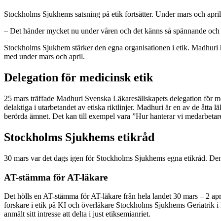
Stockholms Sjukhems satsning på etik fortsätter. Under mars och apri
– Det händer mycket nu under våren och det känns så spännande och 
Stockholms Sjukhem stärker den egna organisationen i etik. Madhuri h
med under mars och april.
Delegation för medicinsk etik
25 mars träffade Madhuri Svenska Läkaresällskapets delegation för med
delaktiga i utarbetandet av etiska riktlinjer. Madhuri är en av de åtta
berörda ämnet. Det kan till exempel vara ”Hur hanterar vi medarbetare 
Stockholms Sjukhems etikråd
30 mars var det dags igen för Stockholms Sjukhems egna etikråd. De
AT-stämma för AT-läkare
Det hölls en AT-stämma för AT-läkare från hela landet 30 mars – 2 apri
forskare i etik på KI och överläkare Stockholms Sjukhems Geriatrik
anmält sitt intresse att delta i just etiksemianriet.