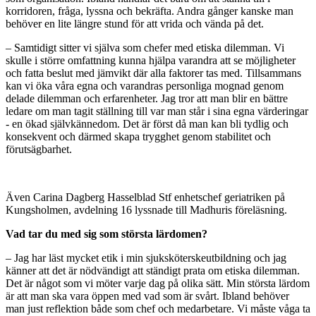
korridoren, fråga, lyssna och bekräfta. Andra gånger kanske man
behöver en lite längre stund för att vrida och vända på det.
– Samtidigt sitter vi själva som chefer med etiska dilemman. Vi
skulle i större omfattning kunna hjälpa varandra att se möjligheter
och fatta beslut med jämvikt där alla faktorer tas med. Tillsammans
kan vi öka våra egna och varandras personliga mognad genom
delade dilemman och erfarenheter. Jag tror att man blir en bättre
ledare om man tagit ställning till var man står i sina egna värderingar
- en ökad självkännedom. Det är först då man kan bli tydlig och
konsekvent och därmed skapa trygghet genom stabilitet och
förutsägbarhet.
Även Carina Dagberg Hasselblad Stf enhetschef geriatriken på
Kungsholmen, avdelning 16 lyssnade till Madhuris föreläsning.
Vad tar du med sig som största lärdomen?
– Jag har läst mycket etik i min sjuksköterskeutbildning och jag
känner att det är nödvändigt att ständigt prata om etiska dilemman.
Det är något som vi möter varje dag på olika sätt. Min största lärdom
är att man ska vara öppen med vad som är svårt. Ibland behöver
man just reflektion både som chef och medarbetare. Vi måste våga ta