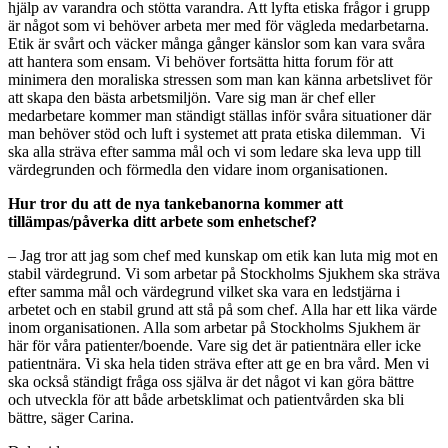
hjälp av varandra och stötta varandra. Att lyfta etiska frågor i grupp
är något som vi behöver arbeta mer med för vägleda medarbetarna.
Etik är svårt och väcker många gånger känslor som kan vara svåra
att hantera som ensam. Vi behöver fortsätta hitta forum för att
minimera den moraliska stressen som man kan känna arbetslivet för
att skapa den bästa arbetsmiljön. Vare sig man är chef eller
medarbetare kommer man ständigt ställas inför svåra situationer där
man behöver stöd och luft i systemet att prata etiska dilemman. Vi
ska alla sträva efter samma mål och vi som ledare ska leva upp till
värdegrunden och förmedla den vidare inom organisationen.
Hur tror du att de nya tankebanorna kommer att
tillämpas/påverka ditt arbete som enhetschef?
– Jag tror att jag som chef med kunskap om etik kan luta mig mot en
stabil värdegrund. Vi som arbetar på Stockholms Sjukhem ska sträva
efter samma mål och värdegrund vilket ska vara en ledstjärna i
arbetet och en stabil grund att stå på som chef. Alla har ett lika värde
inom organisationen. Alla som arbetar på Stockholms Sjukhem är
här för våra patienter/boende. Vare sig det är patientnära eller icke
patientnära. Vi ska hela tiden sträva efter att ge en bra vård. Men vi
ska också ständigt fråga oss själva är det något vi kan göra bättre
och utveckla för att både arbetsklimat och patientvården ska bli
bättre, säger Carina.