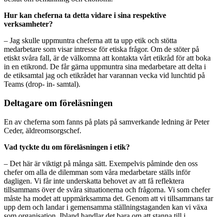
Hur kan cheferna ta detta vidare i sina respektive
verksamheter?
– Jag skulle uppmuntra cheferna att ta upp etik och stötta
medarbetare som visar intresse för etiska frågor. Om de stöter på
etiskt svåra fall, är de välkomna att kontakta vårt etikråd för att boka
in en etikrond. De får gärna uppmuntra sina medarbetare att delta i
de etiksamtal jag och etikrådet har varannan vecka vid lunchtid på
Teams (drop- in- samtal).
Deltagare om föreläsningen
En av cheferna som fanns på plats på samverkande ledning är Peter
Ceder, äldreomsorgschef.
Vad tyckte du om föreläsningen i etik?
– Det här är viktigt på många sätt. Exempelvis påminde den oss
chefer om alla de dilemman som våra medarbetare ställs inför
dagligen. Vi får inte underskatta behovet av att få reflektera
tillsammans över de svåra situationerna och frågorna. Vi som chefer
måste ha modet att uppmärksamma det. Genom att vi tillsammans tar
upp dem och landar i gemensamma ställningstaganden kan vi växa
som organisation. Ibland handlar det bara om att stanna till i