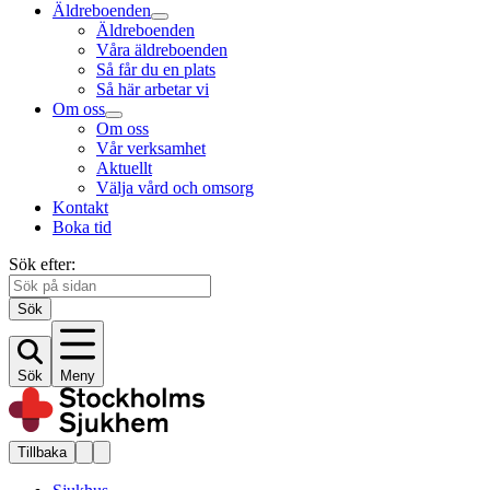
Äldreboenden
Äldreboenden
Våra äldreboenden
Så får du en plats
Så här arbetar vi
Om oss
Om oss
Vår verksamhet
Aktuellt
Välja vård och omsorg
Kontakt
Boka tid
Sök efter:
Sök
Sök
Meny
Tillbaka