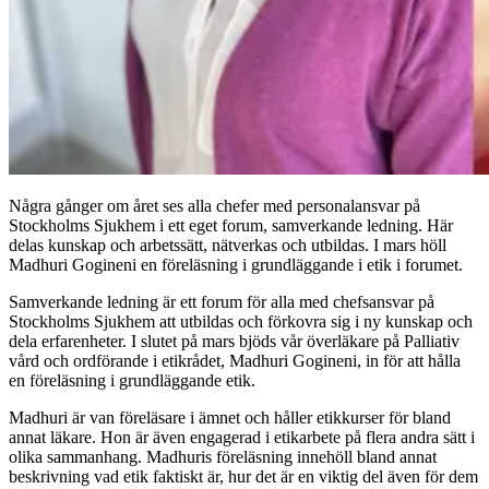
Några gånger om året ses alla chefer med personalansvar på
Stockholms Sjukhem i ett eget forum, samverkande ledning. Här
delas kunskap och arbetssätt, nätverkas och utbildas. I mars höll
Madhuri Gogineni en föreläsning i grundläggande i etik i forumet.
Samverkande ledning är ett forum för alla med chefsansvar på
Stockholms Sjukhem att utbildas och förkovra sig i ny kunskap och
dela erfarenheter. I slutet på mars bjöds vår överläkare på Palliativ
vård och ordförande i etikrådet, Madhuri Gogineni, in för att hålla
en föreläsning i grundläggande etik.
Madhuri är van föreläsare i ämnet och håller etikkurser för bland
annat läkare. Hon är även engagerad i etikarbete på flera andra sätt i
olika sammanhang. Madhuris föreläsning innehöll bland annat
beskrivning vad etik faktiskt är, hur det är en viktig del även för dem