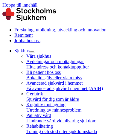
Hoppa till innehåll
Forskning, utbildning, utveckling och innovation
Remittent
Jobba hos oss
Sjukhus
Våra sjukhus
Avdelningar och mottagningar
Hitta adress och kontaktuppgifter
Bli patient hos oss
Boka tid själv eller via remiss
Avancerad sjukvård i hemmet
Få avancerad sjukvård i hemmet (ASIH)
Geriatrik
Sjuvård för dig som är äldre
Kognitiv mottagning
Utredning av minnesproblem
Palliativ vård
Lindrande vård vid allvarlig sjukdom
Rehabilitering
Träning och stöd efter sjukdom/skada