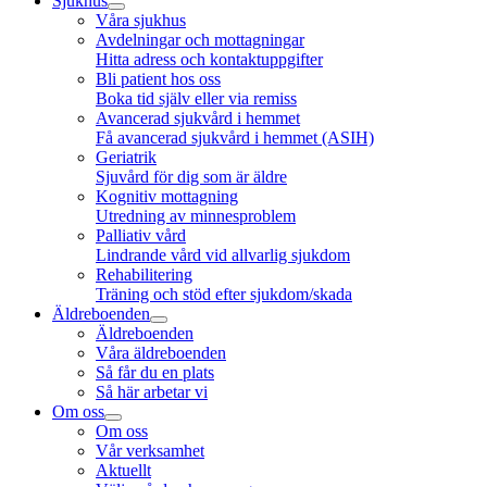
Sjukhus
Våra sjukhus
Avdelningar och mottagningar
Hitta adress och kontaktuppgifter
Bli patient hos oss
Boka tid själv eller via remiss
Avancerad sjukvård i hemmet
Få avancerad sjukvård i hemmet (ASIH)
Geriatrik
Sjuvård för dig som är äldre
Kognitiv mottagning
Utredning av minnesproblem
Palliativ vård
Lindrande vård vid allvarlig sjukdom
Rehabilitering
Träning och stöd efter sjukdom/skada
Äldreboenden
Äldreboenden
Våra äldreboenden
Så får du en plats
Så här arbetar vi
Om oss
Om oss
Vår verksamhet
Aktuellt