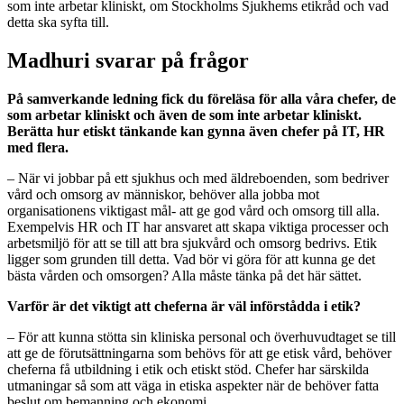
som inte arbetar kliniskt, om Stockholms Sjukhems etikråd och vad
detta ska syfta till.
Madhuri svarar på frågor
På samverkande ledning fick du föreläsa för alla våra chefer, de
som arbetar kliniskt och även de som inte arbetar kliniskt.
Berätta hur etiskt tänkande kan gynna även chefer på IT, HR
med flera.
– När vi jobbar på ett sjukhus och med äldreboenden, som bedriver
vård och omsorg av människor, behöver alla jobba mot
organisationens viktigast mål- att ge god vård och omsorg till alla.
Exempelvis HR och IT har ansvaret att skapa viktiga processer och
arbetsmiljö för att se till att bra sjukvård och omsorg bedrivs. Etik
ligger som grunden till detta. Vad bör vi göra för att kunna ge det
bästa vården och omsorgen? Alla måste tänka på det här sättet.
Varför är det viktigt att cheferna är väl införstådda i etik?
– För att kunna stötta sin kliniska personal och överhuvudtaget se till
att ge de förutsättningarna som behövs för att ge etisk vård, behöver
cheferna få utbildning i etik och etiskt stöd. Chefer har särskilda
utmaningar så som att väga in etiska aspekter när de behöver fatta
beslut om bemanning och ekonomi.