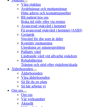
Sjukhus
Våra sjukhus
Avdelningar och mottagningar
Hitta adress och kontaktuppgifter
Bli patient hos oss
Boka tid själv eller via remiss
Avancerad sjukvård i hemmet
Få avancerad sjukvård i hemmet (ASIH)
Geriatrik
Sjuvård för dig som är äldre
Kognitiv mottagning
Utredning av minnesproblem
Palliativ vård
Lindrande vård vid allvarlig sjukdom
Rehabilitering
Träning och stöd efter sjukdom/skada
Äldreboenden
Äldreboenden
Våra äldreboenden
Så får du en plats
Så här arbetar vi
Om oss
Om oss
Vår verksamhet
Aktuellt