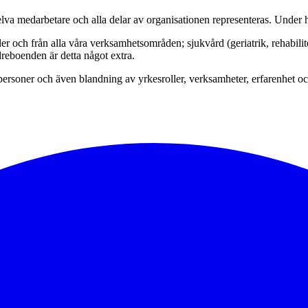
lva medarbetare och alla delar av organisationen representeras. Under h
ller och från alla våra verksamhetsområden; sjukvård (geriatrik, rehabil
dreboenden är detta något extra.
ätt personer och även blandning av yrkesroller, verksamheter, erfarenhet