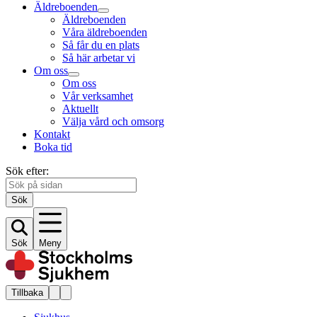
Äldreboenden
Äldreboenden
Våra äldreboenden
Så får du en plats
Så här arbetar vi
Om oss
Om oss
Vår verksamhet
Aktuellt
Välja vård och omsorg
Kontakt
Boka tid
Sök efter:
Sök
Sök
Meny
Tillbaka