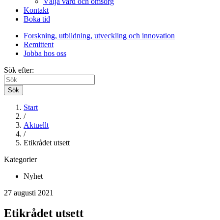
Välja vård och omsorg
Kontakt
Boka tid
Forskning, utbildning, utveckling och innovation
Remittent
Jobba hos oss
Sök efter:
Sök
Start
/
Aktuellt
/
Etikrådet utsett
Kategorier
Nyhet
27 augusti 2021
Etikrådet utsett