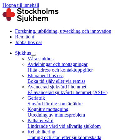
Hoppa till innehåll
Forskning, utbildning, utveckling och innovation
Remittent
Jobba hos oss
Sjukhus
Våra sjukhus
Avdelningar och mottagningar
Hitta adress och kontaktuppgifter
Bli patient hos oss
Boka tid själv eller via remiss
Avancerad sjukvård i hemmet
Få avancerad sjukvård i hemmet (ASIH)
Geriatrik
Sjuvård för dig som är äldre
Kognitiv mottagning
Utredning av minnesproblem
Palliativ vård
Lindrande vård vid allvarlig sjukdom
Rehabilitering
Träning och stöd efter sjukdom/skada