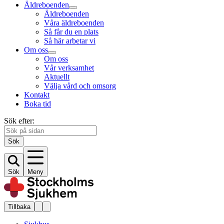
Äldreboenden
Äldreboenden
Våra äldreboenden
Så får du en plats
Så här arbetar vi
Om oss
Om oss
Vår verksamhet
Aktuellt
Välja vård och omsorg
Kontakt
Boka tid
Sök efter:
Sök
Sök
Meny
Tillbaka