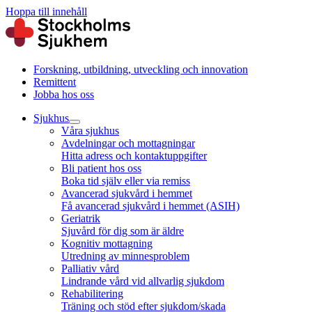
Hoppa till innehåll
Forskning, utbildning, utveckling och innovation
Remittent
Jobba hos oss
Sjukhus
Våra sjukhus
Avdelningar och mottagningar
Hitta adress och kontaktuppgifter
Bli patient hos oss
Boka tid själv eller via remiss
Avancerad sjukvård i hemmet
Få avancerad sjukvård i hemmet (ASIH)
Geriatrik
Sjuvård för dig som är äldre
Kognitiv mottagning
Utredning av minnesproblem
Palliativ vård
Lindrande vård vid allvarlig sjukdom
Rehabilitering
Träning och stöd efter sjukdom/skada