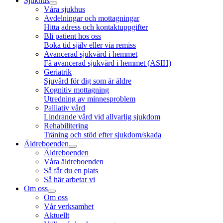
Sjukhus
Våra sjukhus
Avdelningar och mottagningar
Hitta adress och kontaktuppgifter
Bli patient hos oss
Boka tid själv eller via remiss
Avancerad sjukvård i hemmet
Få avancerad sjukvård i hemmet (ASIH)
Geriatrik
Sjuvård för dig som är äldre
Kognitiv mottagning
Utredning av minnesproblem
Palliativ vård
Lindrande vård vid allvarlig sjukdom
Rehabilitering
Träning och stöd efter sjukdom/skada
Äldreboenden
Äldreboenden
Våra äldreboenden
Så får du en plats
Så här arbetar vi
Om oss
Om oss
Vår verksamhet
Aktuellt