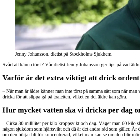
Jenny Johansson, dietist på Stockholms Sjukhem.
Svårt att känna törst? Vår dietist Jenny Johansson ger tips på vad äldr
Varför är det extra viktigt att drick orden
– När man är äldre känner man inte törst på samma sätt som när man va
dricka för att slippa gå på toaletten, vilket en del äldre kan göra.
Hur mycket vatten ska vi dricka per dag 
– Cirka 30 milliliter per kilo kroppsvikt och dag. Väger man 60 kilo s
någon sjukdom som hjärtsvikt och då är det andra råd som gäller. Är d
om den börjar bli för koncentrerad, vilket man kan se om den blir mörk