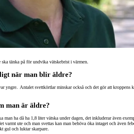
e ska tänka på för undvika vätskebrist i värmen.
tligt när man blir äldre?
r yngre. Antalet svettkörtlar minskar också och det gör att kroppens ky
om man är äldre?
ka man ha då ha 1,8 liter vätska under dagen, det inkluderar även exemp
et varmt ute och man svettas kan man behöva öka intaget och även feber k
t gul och luktar skarpare.