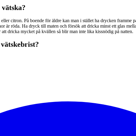
r vätska?
ller citron. På boende för äldre kan man i stället ha drycken framme på e
 är röda. Ha dryck till maten och försök att dricka minst ett glas mell
att dricka mycket på kvällen så blir man inte lika kissnödig på natten.
 vätskebrist?