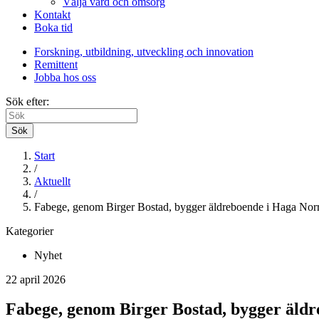
Välja vård och omsorg
Kontakt
Boka tid
Forskning, utbildning, utveckling och innovation
Remittent
Jobba hos oss
Sök efter:
Sök
Start
/
Aktuellt
/
Fabege, genom Birger Bostad, bygger äldreboende i Haga Nor
Kategorier
Nyhet
22 april 2026
Fabege, genom Birger Bostad, bygger äld