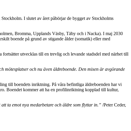
r i Stockholm. I slutet av året påbörjar de bygget av Stockholms
gsholmen, Bromma, Upplands Väsby, Täby och i Nacka). I maj 2030
ärskilt boende på grund av stigande ålder (somatik) eller med
rtsätter utvecklas till en trevlig och levande stadsdel med närhet till
ce och mötesplatser och nu även äldreboende. Den mixen är avgörande
ng till boendets inriktning. På våra befintliga äldreboenden har vi
o. Boendet kommer att ha en profilinriktning kopplad till kultur,
tt ta emot nya medarbetare och äldre som flyttar in.”
/Peter Ceder,