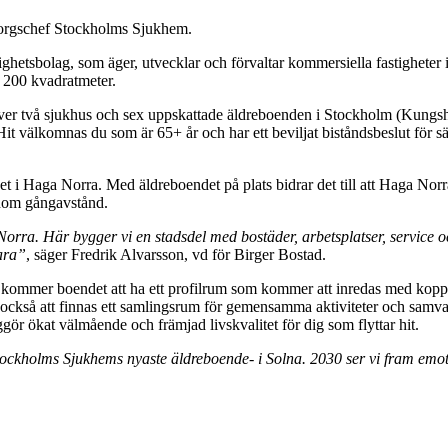
astighetsbolag, som äger, utvecklar och förvaltar kommersiella fastighete
 200 kvadratmeter.
river två sjukhus och sex uppskattade äldreboenden i Stockholm (Kun
it välkomnas du som är 65+ år och har ett beviljat biståndsbeslut för s
i Haga Norra. Med äldreboendet på plats bidrar det till att Haga Norra fo
nom gångavstånd.
ga Norra. Här bygger vi en stadsdel med bostäder, arbetsplatser, servi
vara”
, säger Fredrik Alvarsson, vd för Birger Bostad.
tet kommer boendet att ha ett profilrum som kommer att inredas med koppli
också att finnas ett samlingsrum för gemensamma aktiviteter och samvar
gör ökat välmående och främjad livskvalitet för dig som flyttar hit.
ckholms Sjukhems nyaste äldreboende- i Solna. 2030 ser vi fram emot a