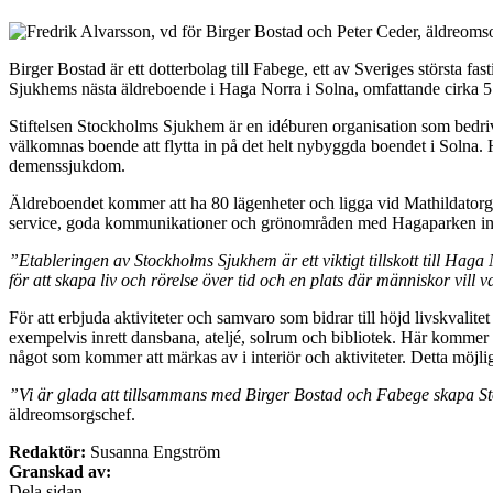
Birger Bostad är ett dotterbolag till Fabege, ett av Sveriges största f
Sjukhems nästa äldreboende i Haga Norra i Solna, omfattande cirka 5
Stiftelsen Stockholms Sjukhem är en idéburen organisation som bed
välkomnas boende att flytta in på det helt nybyggda boendet i Solna. H
demenssjukdom.
Äldreboendet kommer att ha 80 lägenheter och ligga vid Mathildatorget 
service, goda kommunikationer och grönområden med Hagaparken i
”Etableringen av Stockholms Sjukhem är ett viktigt tillskott till Ha
för att skapa liv och rörelse över tid och en plats där människor vill 
För att erbjuda aktiviteter och samvaro som bidrar till höjd livskvali
exempelvis inrett dansbana, ateljé, solrum och bibliotek. Här kommer 
något som kommer att märkas av i interiör och aktiviteter. Detta möjlig
”Vi är glada att tillsammans med Birger Bostad och Fabege skapa Sto
äldreomsorgschef.
Redaktör:
Susanna Engström
Granskad av:
Dela sidan