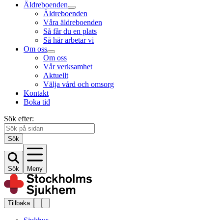
Äldreboenden
Äldreboenden
Våra äldreboenden
Så får du en plats
Så här arbetar vi
Om oss
Om oss
Vår verksamhet
Aktuellt
Välja vård och omsorg
Kontakt
Boka tid
Sök efter:
Sök
Sök
Meny
Tillbaka