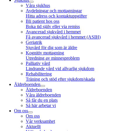
Sjukhus
Våra sjukhus
Avdelningar och mottagningar
Hitta adress och kontaktuppgifter
Bli patient hos oss
Boka tid själv eller via remiss
Avancerad sjukvård i hemmet
Få avancerad sjukvård i hemmet (ASIH)
Geriatrik
Sjuvård för dig som är äldre
Kognitiv mottagning
Utredning av minnesproblem
Palliativ vård
Lindrande vård vid allvarlig sjukdom
Rehabilitering
Träning och stöd efter sjukdom/skada
Äldreboenden
Äldreboenden
Våra äldreboenden
Så får du en plats
Så här arbetar vi
Om oss
Om oss
Vår verksamhet
Aktuellt