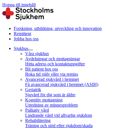
Hoppa till innehåll
Forskning, utbildning, utveckling och innovation
Remittent
Jobba hos oss
Sjukhus
Våra sjukhus
Avdelningar och mottagningar
Hitta adress och kontaktuppgifter
Bli patient hos oss
Boka tid själv eller via remiss
Avancerad sjukvård i hemmet
Få avancerad sjukvård i hemmet (ASIH)
Geriatrik
Sjuvård för dig som är äldre
Kognitiv mottagning
Utredning av minnesproblem
Palliativ vård
Lindrande vård vid allvarlig sjukdom
Rehabilitering
Träning och stöd efter sjukdom/skada