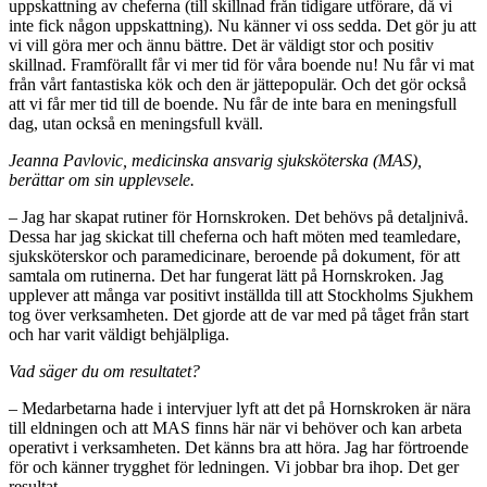
uppskattning av cheferna (till skillnad från tidigare utförare, då vi
inte fick någon uppskattning). Nu känner vi oss sedda. Det gör ju att
vi vill göra mer och ännu bättre. Det är väldigt stor och positiv
skillnad. Framförallt får vi mer tid för våra boende nu! Nu får vi mat
från vårt fantastiska kök och den är jättepopulär. Och det gör också
att vi får mer tid till de boende. Nu får de inte bara en meningsfull
dag, utan också en meningsfull kväll.
Jeanna Pavlovic, medicinska ansvarig sjuksköterska (MAS),
berättar om sin upplevsele.
– Jag har skapat rutiner för Hornskroken. Det behövs på detaljnivå.
Dessa har jag skickat till cheferna och haft möten med teamledare,
sjuksköterskor och paramedicinare, beroende på dokument, för att
samtala om rutinerna. Det har fungerat lätt på Hornskroken. Jag
upplever att många var positivt inställda till att Stockholms Sjukhem
tog över verksamheten. Det gjorde att de var med på tåget från start
och har varit väldigt behjälpliga.
Vad säger du om resultatet?
– Medarbetarna hade i intervjuer lyft att det på Hornskroken är nära
till eldningen och att MAS finns här när vi behöver och kan arbeta
operativt i verksamheten. Det känns bra att höra. Jag har förtroende
för och känner trygghet för ledningen. Vi jobbar bra ihop. Det ger
resultat.