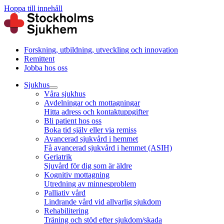
Hoppa till innehåll
Forskning, utbildning, utveckling och innovation
Remittent
Jobba hos oss
Sjukhus
Våra sjukhus
Avdelningar och mottagningar
Hitta adress och kontaktuppgifter
Bli patient hos oss
Boka tid själv eller via remiss
Avancerad sjukvård i hemmet
Få avancerad sjukvård i hemmet (ASIH)
Geriatrik
Sjuvård för dig som är äldre
Kognitiv mottagning
Utredning av minnesproblem
Palliativ vård
Lindrande vård vid allvarlig sjukdom
Rehabilitering
Träning och stöd efter sjukdom/skada