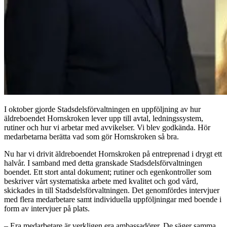
I oktober gjorde Stadsdelsförvaltningen en uppföljning av hur
äldreboendet Hornskroken lever upp till avtal, ledningssystem,
rutiner och hur vi arbetar med avvikelser. Vi blev godkända. Hör
medarbetarna berätta vad som gör Hornskroken så bra.
Nu har vi drivit äldreboendet Hornskroken på entreprenad i drygt ett
halvår. I samband med detta granskade Stadsdelsförvaltningen
boendet. Ett stort antal dokument; rutiner och egenkontroller som
beskriver vårt systematiska arbete med kvalitet och god vård,
skickades in till Stadsdelsförvaltningen. Det genomfördes intervjuer
med flera medarbetare samt individuella uppföljningar med boende i
form av intervjuer på plats.
– Era medarbetare är verkligen era ambassadörer. De säger samma