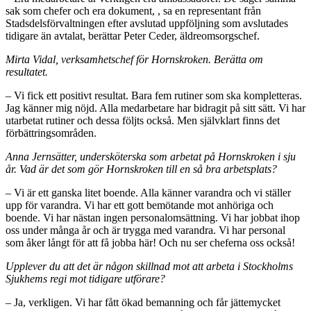
sak som chefer och era dokument, , sa en representant från
Stadsdelsförvaltningen efter avslutad uppföljning som avslutades
tidigare än avtalat, berättar Peter Ceder, äldreomsorgschef.
Mirta Vidal, verksamhetschef för Hornskroken. Berätta om
resultatet.
– Vi fick ett positivt resultat. Bara fem rutiner som ska kompletteras.
Jag känner mig nöjd. Alla medarbetare har bidragit på sitt sätt. Vi har
utarbetat rutiner och dessa följts också. Men självklart finns det
förbättringsområden.
Anna Jernsätter, undersköterska som arbetat på Hornskroken i sju
år. Vad är det som gör Hornskroken till en så bra arbetsplats?
– Vi är ett ganska litet boende. Alla känner varandra och vi ställer
upp för varandra. Vi har ett gott bemötande mot anhöriga och
boende. Vi har nästan ingen personalomsättning. Vi har jobbat ihop
oss under många år och är trygga med varandra. Vi har personal
som åker långt för att få jobba här! Och nu ser cheferna oss också!
Upplever du att det är någon skillnad mot att arbeta i Stockholms
Sjukhems regi mot tidigare utförare?
– Ja, verkligen. Vi har fått ökad bemanning och får jättemycket