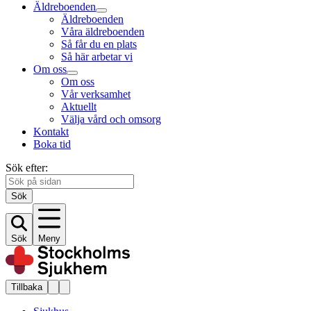
Äldreboenden
Äldreboenden
Våra äldreboenden
Så får du en plats
Så här arbetar vi
Om oss
Om oss
Vår verksamhet
Aktuellt
Välja vård och omsorg
Kontakt
Boka tid
Sök efter:
Sök
Sök
Meny
Tillbaka