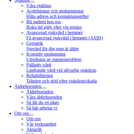
Sjukhus
Våra sjukhus
Avdelningar och mottagningar
Hitta adress och kontaktuppgifter
Bli patient hos oss
Boka tid själv eller via remiss
Avancerad sjukvård i hemmet
Få avancerad sjukvård i hemmet (ASIH)
Geriatrik
Sjuvård för dig som är äldre
Kognitiv mottagning
Utredning av minnesproblem
Palliativ vård
Lindrande vård vid allvarlig sjukdom
Rehabilitering
Träning och stöd efter sjukdom/skada
Äldreboenden
Äldreboenden
Våra äldreboenden
Så får du en plats
Så här arbetar vi
Om oss
Om oss
Vår verksamhet
Aktuellt