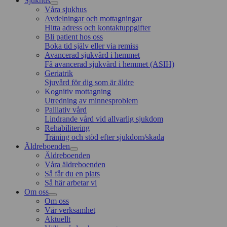
Sjukhus
Våra sjukhus
Avdelningar och mottagningar
Hitta adress och kontaktuppgifter
Bli patient hos oss
Boka tid själv eller via remiss
Avancerad sjukvård i hemmet
Få avancerad sjukvård i hemmet (ASIH)
Geriatrik
Sjuvård för dig som är äldre
Kognitiv mottagning
Utredning av minnesproblem
Palliativ vård
Lindrande vård vid allvarlig sjukdom
Rehabilitering
Träning och stöd efter sjukdom/skada
Äldreboenden
Äldreboenden
Våra äldreboenden
Så får du en plats
Så här arbetar vi
Om oss
Om oss
Vår verksamhet
Aktuellt