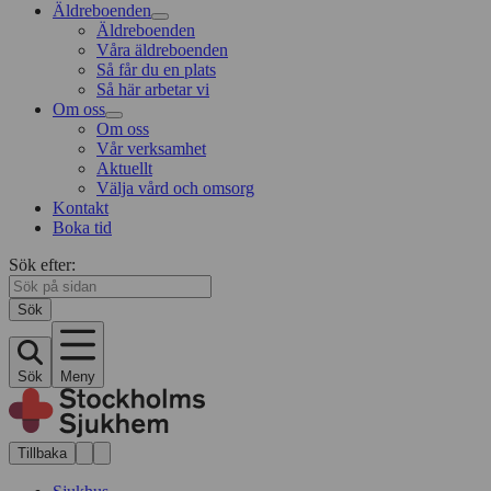
Äldreboenden
Äldreboenden
Våra äldreboenden
Så får du en plats
Så här arbetar vi
Om oss
Om oss
Vår verksamhet
Aktuellt
Välja vård och omsorg
Kontakt
Boka tid
Sök efter:
Sök
Sök
Meny
Tillbaka