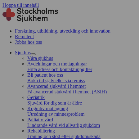
Hoppa till innehåll
Forskning, utbildning, utveckling och innovation
Remittent
Jobba hos oss
Sjukhus
Våra sjukhus
Avdelningar och mottagningar
Hitta adress och kontaktuppgifter
Bli patient hos oss
Boka tid själv eller via remiss
Avancerad sjukvård i hemmet
Få avancerad sjukvård i hemmet (ASIH)
Geriatrik
Sjuvård för dig som är äldre
Kognitiv mottagning
Utredning av minnesproblem
Palliativ vård
Lindrande vård vid allvarlig sjukdom
Rehabilitering
Träning och stöd efter sjukdom/skada