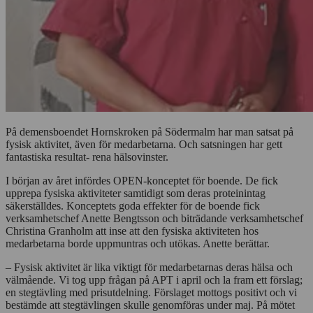
På demensboendet Hornskroken på Södermalm har man satsat på
fysisk aktivitet, även för medarbetarna. Och satsningen har gett
fantastiska resultat- rena hälsovinster.
I början av året infördes OPEN-konceptet för boende. De fick
upprepa fysiska aktiviteter samtidigt som deras proteinintag
säkerställdes. Konceptets goda effekter för de boende fick
verksamhetschef Anette Bengtsson och biträdande verksamhetschef
Christina Granholm att inse att den fysiska aktiviteten hos
medarbetarna borde uppmuntras och utökas. Anette berättar.
– Fysisk aktivitet är lika viktigt för medarbetarnas deras hälsa och
välmående. Vi tog upp frågan på APT i april och la fram ett förslag;
en stegtävling med prisutdelning. Förslaget mottogs positivt och vi
bestämde att stegtävlingen skulle genomföras under maj. På mötet