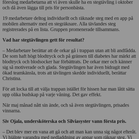
föreslog medarbetarna att vi även skulle ha en stegtävling i oktober
och då även lägga till pris för personbästa.
19 medarbetare deltog individuellt och räknade steg med en app på
mobilen alternativ med en stegräknare. Alla tävlandes steg
registrerades på en lista. Gruppen promenerade tillsammans.
Vad har stegtävlingen gett för resultat?
– Medarbetare berättar att de orkar gå i trappan utan att bli andfådda.
De som haft högt blodtryck och på gränsen till diabetes har märkt att
blodtryck och blodsocker har förbättrats. De orkar mer och känner
sig så motiverade och glada. Stegtävlingen har även bidragit med
ökad teamkänsla, trots att tävlingen skedde individuellt, berättar
Christina.
För att locka till att välja trappan istället för hissen har man låtit sätta
upp olika budskap på varje våning. Det gav effekt.
När maj månad nått sin ände, och så även stegtävlingen, prisades
vinnarna.
Siv Ojala, undersköterska och Silviasyster vann första pris.
– Det blev mer en vana att gå och att man kan unna sig något efteråt.
Vi hjälpte varandra med nedladdning av appar som räknar steg. Vi