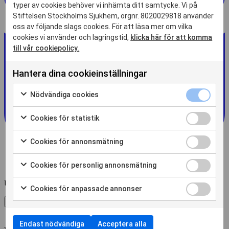
typer av cookies behöver vi inhämta ditt samtycke. Vi på
Stiftelsen Stockholms Sjukhem, orgnr. 8020029818 använder
oss av följande slags cookies. För att läsa mer om vilka
cookies vi använder och lagringstid,
klicka här för att komma
till vår cookiepolicy.
Hantera dina cookieinställningar
Nödvändiga
Nödvändiga cookies
cookies
Markera
kryssruta
för
Cookies
Cookies för statistik
att
för
Markera
samtycka
statistik
för
Cookies
Cookies för annonsmätning
till
kryssruta
att
för
Markera
användning
samtycka
annonsmätn
för
av
Cookies
Cookies för personlig annonsmätning
till
kryssruta
att
Nödvändiga
för
Markera
användning
samtycka
cookies
personlig
Uppdaterad:
2026-06-16
för
av
Cookies
Cookies för anpassade annonser
till
annonsmätn
att
Cookies
för
Markera
användning
kryssruta
Dela
Skriv ut sidan
samtycka
för
anpassade
för
av
till
statistik
annonser
att
Cookies
användning
Endast nödvändiga
Acceptera alla
kryssruta
samtycka