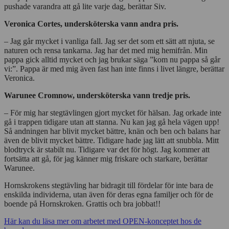
pushade varandra att gå lite varje dag, berättar Siv.
Veronica Cortes, undersköterska vann andra pris.
– Jag går mycket i vanliga fall. Jag ser det som ett sätt att njuta, se
naturen och rensa tankarna. Jag har det med mig hemifrån. Min
pappa gick alltid mycket och jag brukar säga ”kom nu pappa så går
vi:”. Pappa är med mig även fast han inte finns i livet längre, berättar
Veronica.
Warunee Cromnow, undersköterska vann tredje pris.
– För mig har stegtävlingen gjort mycket för hälsan. Jag orkade inte
gå i trappen tidigare utan att stanna. Nu kan jag gå hela vägen upp!
Så andningen har blivit mycket bättre, knän och ben och balans har
även de blivit mycket bättre. Tidigare hade jag lätt att snubbla. Mitt
blodtryck är stabilt nu. Tidigare var det för högt. Jag kommer att
fortsätta att gå, för jag känner mig friskare och starkare, berättar
Warunee.
Hornskrokens stegtävling har bidragit till fördelar för inte bara de
enskilda individerna, utan även för deras egna familjer och för de
boende på Hornskroken. Grattis och bra jobbat!!
Här kan du läsa mer om arbetet med OPEN-konceptet hos de