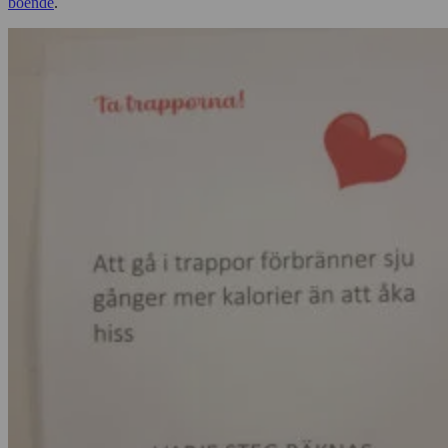
boende
.