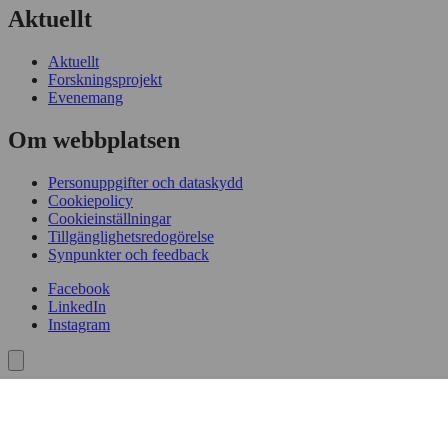
Aktuellt
Aktuellt
Forskningsprojekt
Evenemang
Om webbplatsen
Personuppgifter och dataskydd
Cookiepolicy
Cookieinställningar
Tillgänglighetsredogörelse
Synpunkter och feedback
Facebook
LinkedIn
Instagram