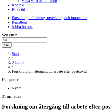
Välja vård och omsorg
Kontakt
Boka tid
Forskning, utbildning, utveckling och innovation
Remittent
Jobba hos oss
Sök efter:
Sök
Start
/
Aktuellt
/
Forskning om återgång till arbete efter postcovid
Kategorier
Nyhet
31 maj 2023
Forskning om återgång till arbete efter po