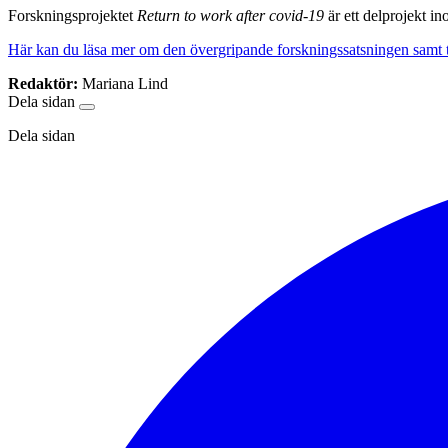
Forskningsprojektet
Return to work after covid-19
är ett
delprojekt i
Här kan du läsa mer om den övergripande forskningssatsningen samt ta 
Redaktör:
Mariana Lind
Dela sidan
Dela sidan