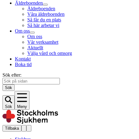
Äldreboenden
Äldreboenden
Våra äldreboenden
Så får du en plats
Så här arbetar vi
Om oss
Om oss
Vår verksamhet
Aktuellt
Välja vård och omsorg
Kontakt
Boka tid
Sök efter:
Sök
Sök
Meny
Tillbaka