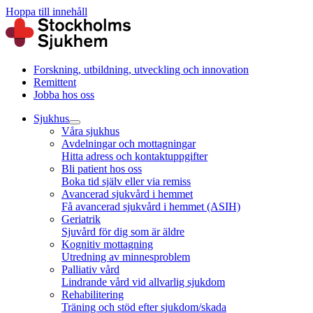
Hoppa till innehåll
Forskning, utbildning, utveckling och innovation
Remittent
Jobba hos oss
Sjukhus
Våra sjukhus
Avdelningar och mottagningar
Hitta adress och kontaktuppgifter
Bli patient hos oss
Boka tid själv eller via remiss
Avancerad sjukvård i hemmet
Få avancerad sjukvård i hemmet (ASIH)
Geriatrik
Sjuvård för dig som är äldre
Kognitiv mottagning
Utredning av minnesproblem
Palliativ vård
Lindrande vård vid allvarlig sjukdom
Rehabilitering
Träning och stöd efter sjukdom/skada