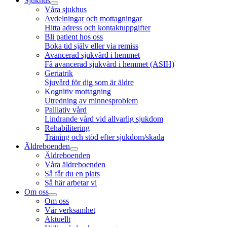
Sjukhus
Våra sjukhus
Avdelningar och mottagningar
Hitta adress och kontaktuppgifter
Bli patient hos oss
Boka tid själv eller via remiss
Avancerad sjukvård i hemmet
Få avancerad sjukvård i hemmet (ASIH)
Geriatrik
Sjuvård för dig som är äldre
Kognitiv mottagning
Utredning av minnesproblem
Palliativ vård
Lindrande vård vid allvarlig sjukdom
Rehabilitering
Träning och stöd efter sjukdom/skada
Äldreboenden
Äldreboenden
Våra äldreboenden
Så får du en plats
Så här arbetar vi
Om oss
Om oss
Vår verksamhet
Aktuellt