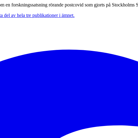
nom en
forskningssatsning
rörande postcovid som gjorts på Stockholms
del av hela tre publikationer i ämnet.