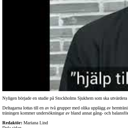
Nyligen började en studie på Stockholms Sjukhem som ska utvärdera h
Deltagarna lottas till en av två grupper med olika upplägg av hemträni
träningen kommer undersökningar av bland annat gång- och balansf
Redaktör:
Mariana Lind
Dela sidan