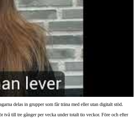
rna delas in grupper som får träna med eller utan digitalt stöd.
vå till tre gånger per vecka under totalt tio veckor. Före och efter