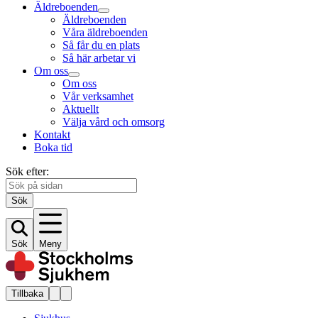
Äldreboenden
Äldreboenden
Våra äldreboenden
Så får du en plats
Så här arbetar vi
Om oss
Om oss
Vår verksamhet
Aktuellt
Välja vård och omsorg
Kontakt
Boka tid
Sök efter:
Sök
Sök
Meny
Tillbaka