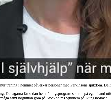
ur träning i hemmet påverkar personer med Parkinsons sjukdom. Deltaga
ng. Deltagarna får sedan hemträningsprogram som de på egen hand utför t
örmåga samt kognition göra på Stockholms Sjukhem på Kungsholmen.