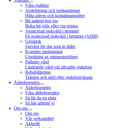
Sjukhus
Våra sjukhus
Avdelningar och mottagningar
Hitta adress och kontaktuppgifter
Bli patient hos oss
Boka tid själv eller via remiss
Avancerad sjukvård i hemmet
Få avancerad sjukvård i hemmet (ASIH)
Geriatrik
Sjuvård för dig som är äldre
Kognitiv mottagning
Utredning av minnesproblem
Palliativ vård
Lindrande vård vid allvarlig sjukdom
Rehabilitering
Träning och stöd efter sjukdom/skada
Äldreboenden
Äldreboenden
Våra äldreboenden
Så får du en plats
Så här arbetar vi
Om oss
Om oss
Vår verksamhet
Aktuellt