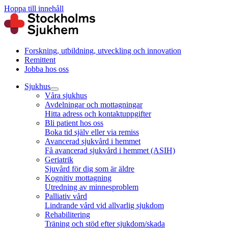
Hoppa till innehåll
Forskning, utbildning, utveckling och innovation
Remittent
Jobba hos oss
Sjukhus
Våra sjukhus
Avdelningar och mottagningar
Hitta adress och kontaktuppgifter
Bli patient hos oss
Boka tid själv eller via remiss
Avancerad sjukvård i hemmet
Få avancerad sjukvård i hemmet (ASIH)
Geriatrik
Sjuvård för dig som är äldre
Kognitiv mottagning
Utredning av minnesproblem
Palliativ vård
Lindrande vård vid allvarlig sjukdom
Rehabilitering
Träning och stöd efter sjukdom/skada