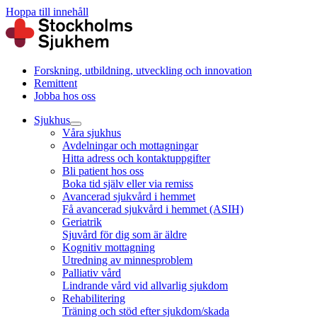
Hoppa till innehåll
Forskning, utbildning, utveckling och innovation
Remittent
Jobba hos oss
Sjukhus
Våra sjukhus
Avdelningar och mottagningar
Hitta adress och kontaktuppgifter
Bli patient hos oss
Boka tid själv eller via remiss
Avancerad sjukvård i hemmet
Få avancerad sjukvård i hemmet (ASIH)
Geriatrik
Sjuvård för dig som är äldre
Kognitiv mottagning
Utredning av minnesproblem
Palliativ vård
Lindrande vård vid allvarlig sjukdom
Rehabilitering
Träning och stöd efter sjukdom/skada