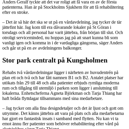
Anders Geralf tyckte att det var roligt att få vara en av de första
patienterna. Han är på Stockholms Sjukhem för att få rehabilitering
efter en stroke.
– Det är så här det ska se ut på en vårdavdelning, jag tycker de tär
jättefint här. Jag kom till era dåvarande lokaler på St Göran i
torsdags och all personal har varit jättebra, från början till slut. Och
otroligt serviceminded, nu hoppas jag på att snart kunna bli som
vanligt igen och komma in i de vardagliga gängorna, säger Anders
och går ut på en av avdelningens balkonger.
Stor park centralt på Kungsholmen
Rehabs två vårdavdelningar ligger i närheten av huvudentrén på
plan ett och två och har fått namnen B1 och B2. Antalet platser har
utökats från 29 till 48 och alla patienter erbjuds rymliga moderna
rum och tillgång till utemiljö i parken som ligger i anslutning till
lokalerna. Enhetscheferna Agneta Björkman och Tarja Thiang har
haft bråda flyttdagar tillsammans med sina medarbetare.
– Jag tycker om alla fina designdetaljer och det är ljust och gott om
utrymme. Det känns jättebra att vara på plats och alla medarbetarna
har gjort en fantastisk insats i samband med flytten. Nu kan vi ta
emot ännu fler patienter som behöver rehabilitering efter vård på
akutsjukhus säger Tarja Thiang.