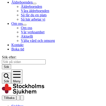
Äldreboenden
Äldreboenden
Våra äldreboenden
Så får du en plats
Så här arbetar vi
Om oss
Om oss
Vår verksamhet
Aktuellt
Välja vård och omsorg
Kontakt
Boka tid
Sök efter:
Sök
Sök
Meny
Tillbaka