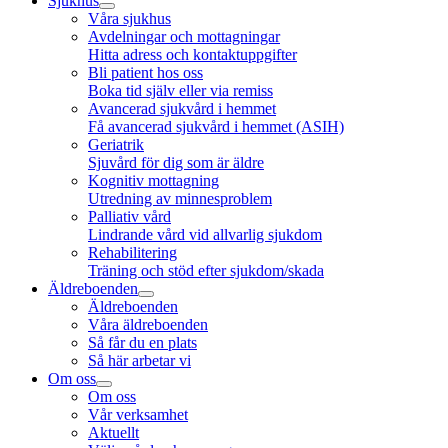
Sjukhus
Våra sjukhus
Avdelningar och mottagningar
Hitta adress och kontaktuppgifter
Bli patient hos oss
Boka tid själv eller via remiss
Avancerad sjukvård i hemmet
Få avancerad sjukvård i hemmet (ASIH)
Geriatrik
Sjuvård för dig som är äldre
Kognitiv mottagning
Utredning av minnesproblem
Palliativ vård
Lindrande vård vid allvarlig sjukdom
Rehabilitering
Träning och stöd efter sjukdom/skada
Äldreboenden
Äldreboenden
Våra äldreboenden
Så får du en plats
Så här arbetar vi
Om oss
Om oss
Vår verksamhet
Aktuellt