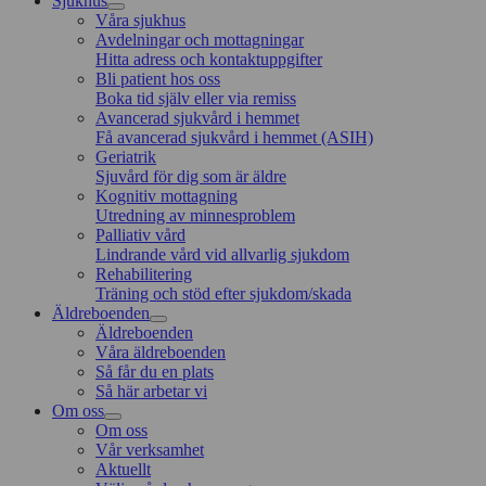
Sjukhus
Våra sjukhus
Avdelningar och mottagningar
Hitta adress och kontaktuppgifter
Bli patient hos oss
Boka tid själv eller via remiss
Avancerad sjukvård i hemmet
Få avancerad sjukvård i hemmet (ASIH)
Geriatrik
Sjuvård för dig som är äldre
Kognitiv mottagning
Utredning av minnesproblem
Palliativ vård
Lindrande vård vid allvarlig sjukdom
Rehabilitering
Träning och stöd efter sjukdom/skada
Äldreboenden
Äldreboenden
Våra äldreboenden
Så får du en plats
Så här arbetar vi
Om oss
Om oss
Vår verksamhet
Aktuellt