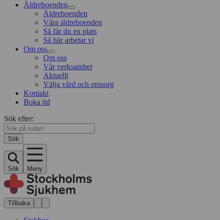
Äldreboenden
Äldreboenden
Våra äldreboenden
Så får du en plats
Så här arbetar vi
Om oss
Om oss
Vår verksamhet
Aktuellt
Välja vård och omsorg
Kontakt
Boka tid
Sök efter:
Sök
Sök
Meny
Tillbaka