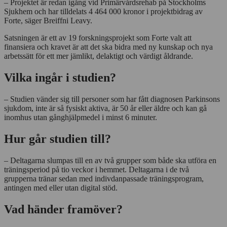
– Projektet är redan igång vid Primärvårdsrehab på Stockholms
Sjukhem och har tilldelats 4 464 000 kronor i projektbidrag av
Forte, säger Breiffni Leavy.
Satsningen är ett av 19 forskningsprojekt som Forte valt att
finansiera och kravet är att det ska bidra med ny kunskap och nya
arbetssätt för ett mer jämlikt, delaktigt och värdigt åldrande.
Vilka ingår i studien?
– Studien vänder sig till personer som har fått diagnosen Parkinsons
sjukdom, inte är så fysiskt aktiva, är 50 år eller äldre och kan gå
inomhus utan gånghjälpmedel i minst 6 minuter.
Hur går studien till?
– Deltagarna slumpas till en av två grupper som både ska utföra en
träningsperiod på tio veckor i hemmet. Deltagarna i de två
grupperna tränar sedan med indivdanpassade träningsprogram,
antingen med eller utan digital stöd.
Vad händer framöver?