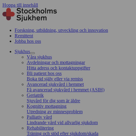
Hoppa till innehåll
Forskning, utbildning, utveckling och innovation
Remittent
Jobba hos oss
Sjukhus
Våra sjukhus
Avdelningar och mottagningar
Hitta adress och kontaktuppgifter
Bli patient hos oss
Boka tid själv eller via remiss
Avancerad sjukvård i hemmet
Få avancerad sjukvård i hemmet (ASIH)
Geriatrik
Sjuvård för dig som är äldre
Kognitiv mottagning
Utredning av minnesproblem
Palliativ vård
Lindrande vård vid allvarlig sjukdom
Rehabilitering
Träning och stöd efter sjukdom/skada