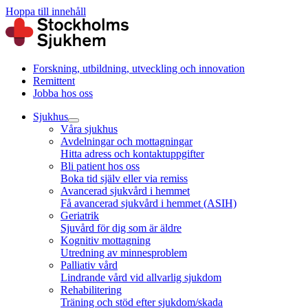
Hoppa till innehåll
Forskning, utbildning, utveckling och innovation
Remittent
Jobba hos oss
Sjukhus
Våra sjukhus
Avdelningar och mottagningar
Hitta adress och kontaktuppgifter
Bli patient hos oss
Boka tid själv eller via remiss
Avancerad sjukvård i hemmet
Få avancerad sjukvård i hemmet (ASIH)
Geriatrik
Sjuvård för dig som är äldre
Kognitiv mottagning
Utredning av minnesproblem
Palliativ vård
Lindrande vård vid allvarlig sjukdom
Rehabilitering
Träning och stöd efter sjukdom/skada