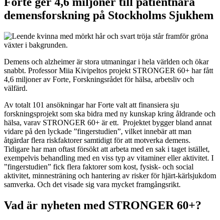
Forte ger 4,6 miljoner till patientnära
demensforskning på Stockholms Sjukhem
Demens och alzheimer är stora utmaningar i hela världen och ökar
snabbt. Professor Miia Kivipeltos projekt STRONGER 60+ har fått
4,6 miljoner av Forte, Forskningsrådet för hälsa, arbetsliv och
välfärd.
Av totalt 101 ansökningar har Forte valt att finansiera sju
forskningsprojekt som ska bidra med ny kunskap kring åldrande och
hälsa, varav STRONGER 60+ är ett. Projektet bygger bland annat
vidare på den lyckade ”fingerstudien”, vilket innebär att man
åtgärdar flera riskfaktorer samtidigt för att motverka demens.
Tidigare har man oftast försökt att arbeta med en sak i taget istället,
exempelvis behandling med en viss typ av vitaminer eller aktivitet. I
”fingerstudien” fick flera faktorer som kost, fysisk- och social
aktivitet, minnesträning och hantering av risker för hjärt-kärlsjukdom
samverka. Och det visade sig vara mycket framgångsrikt.
Vad är nyheten med STRONGER 60+?