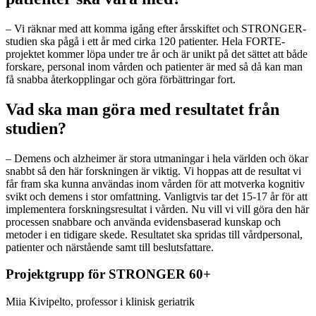
– Vi räknar med att komma igång efter årsskiftet och STRONGER-
studien ska pågå i ett år med cirka 120 patienter. Hela FORTE-
projektet kommer löpa under tre år och är unikt på det sättet att både
forskare, personal inom vården och patienter är med så då kan man
få snabba återkopplingar och göra förbättringar fort.
Vad ska man göra med resultatet från
studien?
– Demens och alzheimer är stora utmaningar i hela världen och ökar
snabbt så den här forskningen är viktig. Vi hoppas att de resultat vi
får fram ska kunna användas inom vården för att motverka kognitiv
svikt och demens i stor omfattning. Vanligtvis tar det 15-17 år för att
implementera forskningsresultat i vården. Nu vill vi vill göra den här
processen snabbare och använda evidensbaserad kunskap och
metoder i en tidigare skede.
Resultatet ska spridas till vårdpersonal,
patienter och närstående samt till beslutsfattare.
Projektgrupp för STRONGER 60+
Miia Kivipelto,
professor i klinisk geriatrik