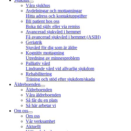
Sjukhus
Våra sjukhus
Avdelningar och mottagningar
Hitta adress och kontaktuppgifter
Bli patient hos oss
Boka tid själv eller via remiss
Avancerad sjukvård i hemmet
Få avancerad sjukvård i hemmet (ASIH)
Geriatrik
Sjuvård för dig som är äldre
Kognitiv mottagning
Utredning av minnesproblem
Palliativ vård
Lindrande vård vid allvarlig sjukdom
Rehabilitering
Träning och stöd efter sjukdom/skada
Äldreboenden
Äldreboenden
Våra äldreboenden
Så får du en plats
Så här arbetar vi
Om oss
Om oss
Vår verksamhet
Aktuellt