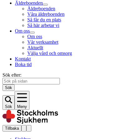
Äldreboenden
Äldreboenden
Våra äldreboenden
Så får du en plats
Så här arbetar vi
Om oss
Om oss
Vår verksamhet
Aktuellt
Välja vård och omsorg
Kontakt
Boka tid
Sök efter:
Sök
Sök
Meny
Tillbaka