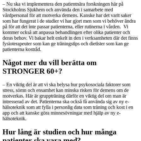
– Nu ska vi implementera den patientnära forskningen här på
Stockholms Sjukhem och använda den i samarbete med
vårdpersonal för att motverka demens. Kanske har det varit saker
som har fungerat i de studier vi har gjort men som vi behöver ändra
på för att det inte passar patienterna, eller rutinerna i vården. Vi
kommer också att anpassa behandlingen efter olika patienter och
deras behov. Vi bakar helt enkelt in den i verksamheten där det finns
fysioterapeuter som kan ge träningstips och dietister som kan ge
patienterna kostråd.
Något mer du vill berätta om
STRONGER 60+?
– En viktig del är att vi ska belysa hur psykosociala faktorer som
stress, sömn och ensamhet kan minska risken för demens om de
motverkas. Här är gruppträning därför en viktig del om man är
intresserad av det. Patienterna ska också få använda sig av ny e-
hälsoteknik som att fylla i personlig data som träning och kost i en
app och att kanske göra minnesövningar med hjälp av ny e-
hälsoteknik.
Hur lång är studien och hur många
patienter ska vara med?