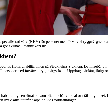
gspecialiserad vård (NHV) för personer med förvärvad ryggmärgsskada. 
 gör skillnad i människors liv.
jukhem?
bedrivs inom rehabiliteringen på Stockholms Sjukhem. Det innebär att vi
till personer med förvärvad ryggmärgsskada. Uppdraget är långsiktigt och
ehabilitering i en situation som ofta innebär en total omställning i liv
h livskvalitet utifrån varje individs förutsättningar.