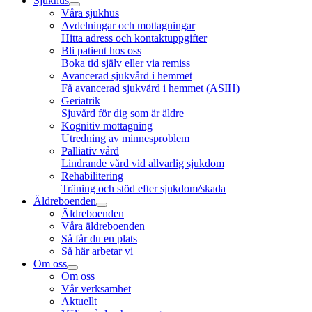
Sjukhus
Våra sjukhus
Avdelningar och mottagningar
Hitta adress och kontaktuppgifter
Bli patient hos oss
Boka tid själv eller via remiss
Avancerad sjukvård i hemmet
Få avancerad sjukvård i hemmet (ASIH)
Geriatrik
Sjuvård för dig som är äldre
Kognitiv mottagning
Utredning av minnesproblem
Palliativ vård
Lindrande vård vid allvarlig sjukdom
Rehabilitering
Träning och stöd efter sjukdom/skada
Äldreboenden
Äldreboenden
Våra äldreboenden
Så får du en plats
Så här arbetar vi
Om oss
Om oss
Vår verksamhet
Aktuellt