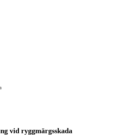
a
ring vid ryggmärgsskada