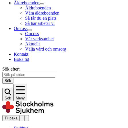
Äldreboenden
Äldreboenden
Våra äldreboenden
Så får du en plats
Så här arbetar vi
Om oss
Om oss
Vår verksamhet
Aktuellt
Välja vård och omsorg
Kontakt
Boka tid
Sök efter:
Sök
Sök
Meny
Tillbaka