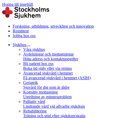
Hoppa till innehåll
Forskning, utbildning, utveckling och innovation
Remittent
Jobba hos oss
Sjukhus
Våra sjukhus
Avdelningar och mottagningar
Hitta adress och kontaktuppgifter
Bli patient hos oss
Boka tid själv eller via remiss
Avancerad sjukvård i hemmet
Få avancerad sjukvård i hemmet (ASIH)
Geriatrik
Sjuvård för dig som är äldre
Kognitiv mottagning
Utredning av minnesproblem
Palliativ vård
Lindrande vård vid allvarlig sjukdom
Rehabilitering
Träning och stöd efter sjukdom/skada