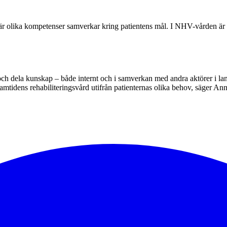
där olika kompetenser samverkar kring patientens mål. I NHV-vården är d
et och dela kunskap – både internt och i samverkan med andra aktörer i la
ramtidens rehabiliteringsvård utifrån patienternas olika behov, säger An