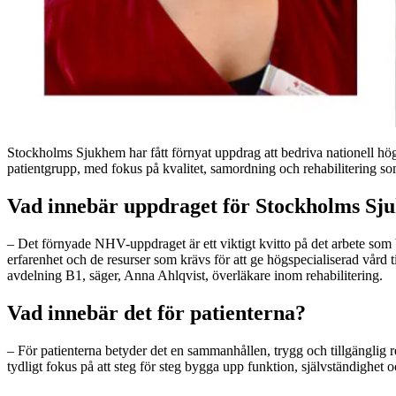
Stockholms Sjukhem har fått förnyat uppdrag att bedriva nationell hö
patientgrupp, med fokus på kvalitet, samordning och rehabilitering som
Vad innebär uppdraget för Stockholms S
– Det förnyade NHV-uppdraget är ett viktigt kvitto på det arbete som 
erfarenhet och de resurser som krävs för att ge högspecialiserad vård 
avdelning B1, säger, Anna Ahlqvist, överläkare inom rehabilitering.
Vad innebär det för patienterna?
– För patienterna betyder det en sammanhållen, trygg och tillgänglig r
tydligt fokus på att steg för steg bygga upp funktion, självständighet oc