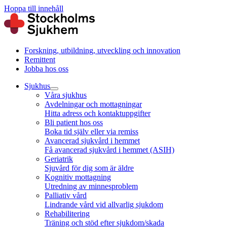
Hoppa till innehåll
Forskning, utbildning, utveckling och innovation
Remittent
Jobba hos oss
Sjukhus
Våra sjukhus
Avdelningar och mottagningar
Hitta adress och kontaktuppgifter
Bli patient hos oss
Boka tid själv eller via remiss
Avancerad sjukvård i hemmet
Få avancerad sjukvård i hemmet (ASIH)
Geriatrik
Sjuvård för dig som är äldre
Kognitiv mottagning
Utredning av minnesproblem
Palliativ vård
Lindrande vård vid allvarlig sjukdom
Rehabilitering
Träning och stöd efter sjukdom/skada