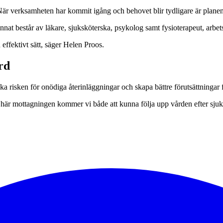
r verksamheten har kommit igång och behovet blir tydligare är planen a
nnat består av läkare, sjuksköterska, psykolog samt fysioterapeut, arbets
effektivt sätt, säger Helen Proos.
rd
ka risken för onödiga återinläggningar och skapa bättre förutsättningar f
här mottagningen kommer vi både att kunna följa upp vården efter sjukhu