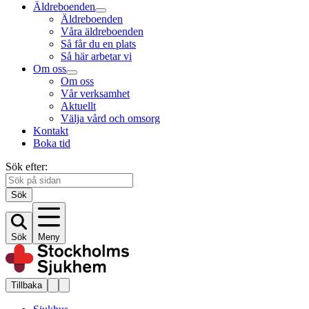
Äldreboenden
Äldreboenden
Våra äldreboenden
Så får du en plats
Så här arbetar vi
Om oss
Om oss
Vår verksamhet
Aktuellt
Välja vård och omsorg
Kontakt
Boka tid
Sök efter:
Sök
Sök
Meny
Tillbaka