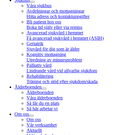
Sjukhus
Våra sjukhus
Avdelningar och mottagningar
Hitta adress och kontaktuppgifter
Bli patient hos oss
Boka tid själv eller via remiss
Avancerad sjukvård i hemmet
Få avancerad sjukvård i hemmet (ASIH)
Geriatrik
Sjuvård för dig som är äldre
Kognitiv mottagning
Utredning av minnesproblem
Palliativ vård
Lindrande vård vid allvarlig sjukdom
Rehabilitering
Träning och stöd efter sjukdom/skada
Äldreboenden
Äldreboenden
Våra äldreboenden
Så får du en plats
Så här arbetar vi
Om oss
Om oss
Vår verksamhet
Aktuellt