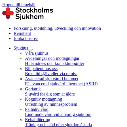
Hoppa till innehåll
Forskning, utbildning, utveckling och innovation
Remittent
Jobba hos oss
Sjukhus
Våra sjukhus
Avdelningar och mottagningar
Hitta adress och kontaktuppgifter
Bli patient hos oss
Boka tid själv eller via remiss
Avancerad sjukvård i hemmet
Få avancerad sjukvård i hemmet (ASIH)
Geriatrik
Sjuvård för dig som är äldre
Kognitiv mottagning
Utredning av minnesproblem
Palliativ vård
Lindrande vård vid allvarlig sjukdom
Rehabilitering
Träning och stöd efter sjukdom/skada