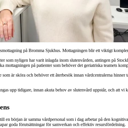
mottagning på Bromma Sjukhus. Mottagningen blir ett viktigt kompleme
tienter som nyligen har varit inlagda inom slutenvården, antingen på S
iska mottagningen på patienter som behöver det geriatriska teamets komp
 de som är sköra och behöver ett återbesök innan vårdcentralerna hinne
ngas upp tidigare, innan akuta behov av slutenvård uppstår, och att vi
ens
till en början är samma vårdpersonal som i dag arbetar på den kognit
ar goda förutsättningar för samverkan och effektiv resursfördelning.