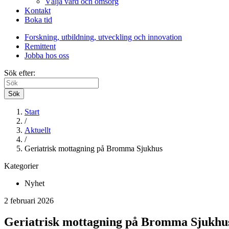
Välja vård och omsorg
Kontakt
Boka tid
Forskning, utbildning, utveckling och innovation
Remittent
Jobba hos oss
Sök efter:
Sök
Start
/
Aktuellt
/
Geriatrisk mottagning på Bromma Sjukhus
Kategorier
Nyhet
2 februari 2026
Geriatrisk mottagning på Bromma Sjukhu