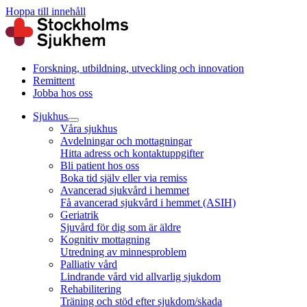
Hoppa till innehåll
Forskning, utbildning, utveckling och innovation
Remittent
Jobba hos oss
Sjukhus
Våra sjukhus
Avdelningar och mottagningar
Hitta adress och kontaktuppgifter
Bli patient hos oss
Boka tid själv eller via remiss
Avancerad sjukvård i hemmet
Få avancerad sjukvård i hemmet (ASIH)
Geriatrik
Sjuvård för dig som är äldre
Kognitiv mottagning
Utredning av minnesproblem
Palliativ vård
Lindrande vård vid allvarlig sjukdom
Rehabilitering
Träning och stöd efter sjukdom/skada