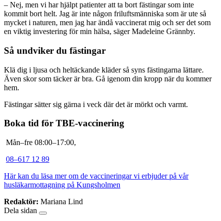
– Nej, men vi har hjälpt patienter att ta bort fästingar som inte
kommit bort helt. Jag är inte någon friluftsmänniska som är ute så
mycket i naturen, men jag har ändå vaccinerat mig och ser det som
en viktig investering för min hälsa, säger Madeleine Grännby.
Så undviker du fästingar
Klä dig i ljusa och heltäckande kläder så syns fästingarna lättare.
Även skor som täcker är bra. Gå igenom din kropp när du kommer
hem.
Fästingar sätter sig gärna i veck där det är mörkt och varmt.
Boka tid för TBE-vaccinering
Mån–fre 08:00–17:00,
08
–617 12 89
Här kan du läsa mer om de vaccineringar vi erbjuder på vår
husläkarmottagning på Kungsholmen
Redaktör:
Mariana Lind
Dela sidan