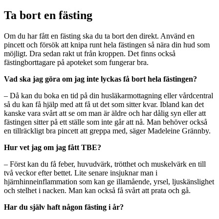
Ta bort en fästing
Om du har fått en fästing ska du ta bort den direkt. Använd en
pincett och försök att knipa runt hela fästingen så nära din hud som
möjligt. Dra sedan rakt ut från kroppen. Det finns också
fästingborttagare på apoteket som fungerar bra.
Vad ska jag göra om jag inte lyckas få bort hela fästingen?
– Då kan du boka en tid på din husläkarmottagning eller vårdcentral
så du kan få hjälp med att få ut det som sitter kvar. Ibland kan det
kanske vara svårt att se om man är äldre och har dålig syn eller att
fästingen sitter på ett ställe som inte går att nå. Man behöver också
en tillräckligt bra pincett att greppa med, säger Madeleine Grännby.
Hur vet jag om jag fått TBE?
– Först kan du få feber, huvudvärk, trötthet och muskelvärk en till
två veckor efter bettet. Lite senare insjuknar man i
hjärnhinneinflammation som kan ge illamående, yrsel, ljuskänslighet
och stelhet i nacken. Man kan också få svårt att prata och gå.
Har du själv haft någon fästing i år?