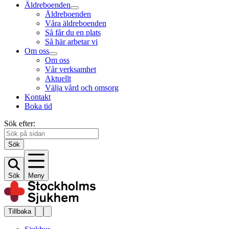
Äldreboenden
Äldreboenden
Våra äldreboenden
Så får du en plats
Så här arbetar vi
Om oss
Om oss
Vår verksamhet
Aktuellt
Välja vård och omsorg
Kontakt
Boka tid
Sök efter:
Sök
Sök
Meny
Tillbaka