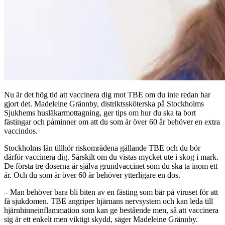
Nu är det hög tid att vaccinera dig mot TBE om du inte redan har
gjort det. Madeleine Grännby, distriktssköterska på Stockholms
Sjukhems husläkarmottagning, ger tips om hur du ska ta bort
fästingar och påminner om att du som är över 60 år behöver en extra
vaccindos.
Stockholms län tillhör riskområdena gällande TBE och du bör
därför vaccinera dig. Särskilt om du vistas mycket ute i skog i mark.
De första tre doserna är själva grundvaccinet som du ska ta inom ett
år. Och du som är över 60 år behöver ytterligare en dos.
– Man behöver bara bli biten av en fästing som bär på viruset för att
få sjukdomen. TBE angriper hjärnans nervsystem och kan leda till
hjärnhinneinflammation som kan ge bestående men, så att vaccinera
sig är ett enkelt men viktigt skydd, säger Madeleine Grännby.