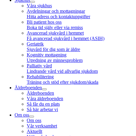
Sjukhus
Våra sjukhus
Avdelningar och mottagningar
Hitta adress och kontaktuppgifter
Bli patient hos oss
Boka tid själv eller via remiss
Avancerad sjukvård i hemmet
Få avancerad sjukvård i hemmet (ASIH)
Geriatrik
Sjuvård för dig som är äldre
Kognitiv mottagning
Utredning av minnesproblem
Palliativ vård
Lindrande vård vid allvarlig sjukdom
Rehabilitering
Träning och stöd efter sjukdom/skada
Äldreboenden
Äldreboenden
Våra äldreboenden
Så får du en plats
Så här arbetar vi
Om oss
Om oss
Vår verksamhet
Aktuellt