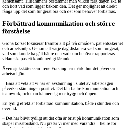
gemensamt. Tillsammans bestämmer man vilken färg dagen ska få
och kort vad som ligger bakom den. Det ger möjlighet att direkt
fånga upp det som fungerat bra och det som behöver förbättras.
Förbättrad kommunikation och större
förståelse
Gröna korset fokuserar framför allt på två områden, patientsäkerhet
och arbetsmiljö. Genom att varje dag diskutera vad som fungerat,
vad som kunde ha gått bättre och vad som behöver rapporteras
vidare skapas ett kontinuerligt lärande.
Även sjuksköterskan Irene Forsling har märkt hur det påverkar
arbetsmiljön.
– Bara att veta att vi har en avstämning i slutet av arbetsdagen
påverkar stämningen positivt. Det blir bättre kommunikation och
teamwork, och man känner sig mer trygg och öppen.
En tydlig effekt är förbättrad kommunikation, både i stunden och
över tid.
– Det har blivit tydligt att det ofta är brist på kommunikation som
skapar missförstånd. Nu pratar vi mer med varandra – hellre för