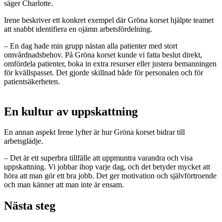
säger Charlotte.
Irene beskriver ett konkret exempel där Gröna korset hjälpte teamet
att snabbt identifiera en ojämn arbetsfördelning.
– En dag hade min grupp nästan alla patienter med stort
omvårdnadsbehov. På Gröna korset kunde vi fatta beslut direkt,
omfördela patienter, boka in extra resurser eller justera bemanningen
för kvällspasset. Det gjorde skillnad både för personalen och för
patientsäkerheten.
En kultur av uppskattning
En annan aspekt Irene lyfter är hur Gröna korset bidrar till
arbetsglädje.
– Det är ett superbra tillfälle att uppmuntra varandra och visa
uppskattning. Vi jobbar ihop varje dag, och det betyder mycket att
höra att man gör ett bra jobb. Det ger motivation och självförtroende
och man känner att man inte är ensam.
Nästa steg