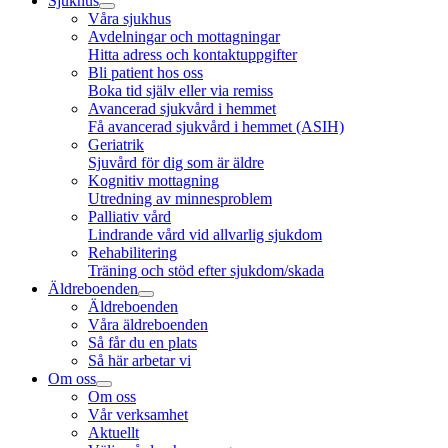
Sjukhus
Våra sjukhus
Avdelningar och mottagningar
Hitta adress och kontaktuppgifter
Bli patient hos oss
Boka tid själv eller via remiss
Avancerad sjukvård i hemmet
Få avancerad sjukvård i hemmet (ASIH)
Geriatrik
Sjuvård för dig som är äldre
Kognitiv mottagning
Utredning av minnesproblem
Palliativ vård
Lindrande vård vid allvarlig sjukdom
Rehabilitering
Träning och stöd efter sjukdom/skada
Äldreboenden
Äldreboenden
Våra äldreboenden
Så får du en plats
Så här arbetar vi
Om oss
Om oss
Vår verksamhet
Aktuellt