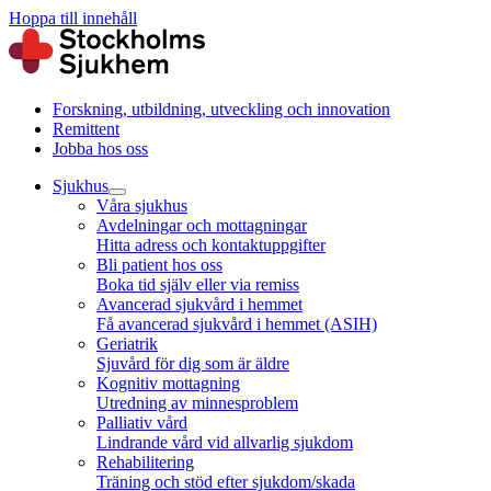
Hoppa till innehåll
Forskning, utbildning, utveckling och innovation
Remittent
Jobba hos oss
Sjukhus
Våra sjukhus
Avdelningar och mottagningar
Hitta adress och kontaktuppgifter
Bli patient hos oss
Boka tid själv eller via remiss
Avancerad sjukvård i hemmet
Få avancerad sjukvård i hemmet (ASIH)
Geriatrik
Sjuvård för dig som är äldre
Kognitiv mottagning
Utredning av minnesproblem
Palliativ vård
Lindrande vård vid allvarlig sjukdom
Rehabilitering
Träning och stöd efter sjukdom/skada