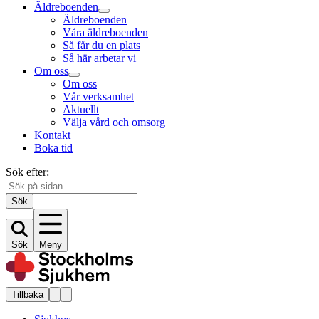
Äldreboenden
Äldreboenden
Våra äldreboenden
Så får du en plats
Så här arbetar vi
Om oss
Om oss
Vår verksamhet
Aktuellt
Välja vård och omsorg
Kontakt
Boka tid
Sök efter:
Sök
Sök
Meny
Tillbaka