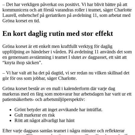
– Det har verkligen påverkat oss positivt. Vi har blivit bättre på att
kommunicera och att förstå varandras roller i teamet, säger Charlotte
Laurell, enhetschef på geriatriken på avdelning 11, som arbetat med
Gröna korset en tid.
En kort daglig rutin med stor effekt
Gröna korset är ett enkelt men kraftfullt verktyg för daglig
uppföljning av händelser i vården. På avdelning 11 används det som
en gemensam avstämning i teamet I slutet av dagpasset, ett sätt att
“knyta ihop säcken”.
– Vi har valt att ha det på dagtid, vi ser redan nu vilken skillnad det
gör för oss som jobbar, säger Charlotte.
Gröna korset består av en mall i kalenderform där varje dag
markeras med en färg som motsvarar hur arbetsdagen har varit ur ett
patientsäkerhets- och arbetsmiljöperspektiv:
Grönt betyder att inget avvikande har inträffat.
Gult markerar en risk
Rött att något allvarligt har hänt
Efter varje dagpass samlas teamet i några minuter och reflekterar