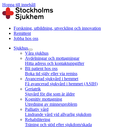
Hoppa till innehåll
Forskning, utbildning, utveckling och innovation
Remittent
Jobba hos oss
Sjukhus
Våra sjukhus
Avdelningar och mottagningar
Hitta adress och kontaktuppgifter
Bli patient hos oss
Boka tid själv eller via remiss
Avancerad sjukvård i hemmet
Få avancerad sjukvård i hemmet (ASIH)
Geriatrik
Sjuvård för dig som är äldre
Kognitiv mottagning
Utredning av minnesproblem
Palliativ vård
Lindrande vård vid allvarlig sjukdom
Rehabilitering
Träning och stöd efter sjukdom/skada