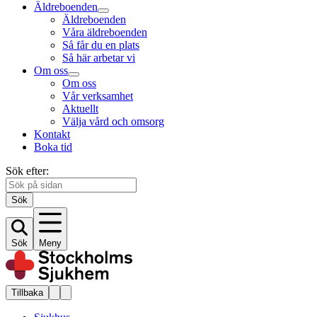
Äldreboenden
Äldreboenden
Våra äldreboenden
Så får du en plats
Så här arbetar vi
Om oss
Om oss
Vår verksamhet
Aktuellt
Välja vård och omsorg
Kontakt
Boka tid
Sök efter:
Sök
Sök
Meny
Tillbaka