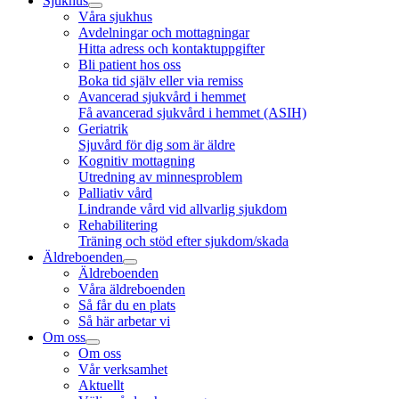
Sjukhus
Våra sjukhus
Avdelningar och mottagningar
Hitta adress och kontaktuppgifter
Bli patient hos oss
Boka tid själv eller via remiss
Avancerad sjukvård i hemmet
Få avancerad sjukvård i hemmet (ASIH)
Geriatrik
Sjuvård för dig som är äldre
Kognitiv mottagning
Utredning av minnesproblem
Palliativ vård
Lindrande vård vid allvarlig sjukdom
Rehabilitering
Träning och stöd efter sjukdom/skada
Äldreboenden
Äldreboenden
Våra äldreboenden
Så får du en plats
Så här arbetar vi
Om oss
Om oss
Vår verksamhet
Aktuellt