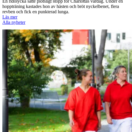
En ridolycka satte plötsligt stopp för Charlottas vardag. Under en
hoppträning kastades hon av hästen och bröt nyckelbenet, flera
revben och fick en punkterad lunga.
Läs mer
Alla nyheter