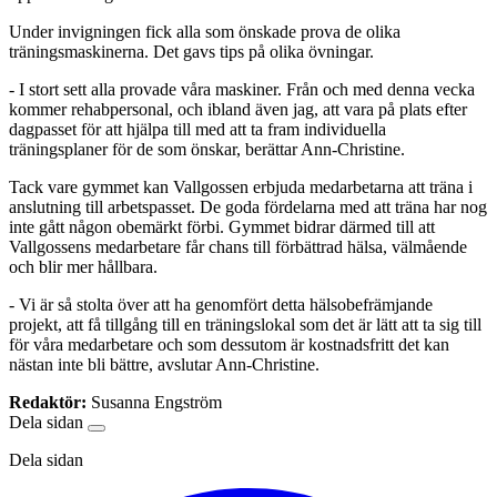
Under invigningen fick alla som önskade prova de olika
träningsmaskinerna. Det gavs tips på olika övningar.
- I stort sett alla provade våra maskiner. Från och med denna vecka
kommer rehabpersonal, och ibland även jag, att vara på plats efter
dagpasset för att hjälpa till med att ta fram individuella
träningsplaner för de som önskar, berättar Ann-Christine.
Tack vare gymmet kan Vallgossen erbjuda medarbetarna att träna i
anslutning till arbetspasset. De goda fördelarna med att träna har nog
inte gått någon obemärkt förbi. Gymmet bidrar därmed till att
Vallgossens medarbetare får chans till förbättrad hälsa, välmående
och blir mer hållbara.
- Vi är så stolta över att ha genomfört detta hälsobefrämjande
projekt, att få tillgång till en träningslokal som det är lätt att ta sig till
för våra medarbetare och som dessutom är kostnadsfritt det kan
nästan inte bli bättre, avslutar Ann-Christine.
Redaktör:
Susanna Engström
Dela sidan
Dela sidan