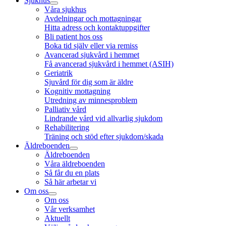
Sjukhus
Våra sjukhus
Avdelningar och mottagningar
Hitta adress och kontaktuppgifter
Bli patient hos oss
Boka tid själv eller via remiss
Avancerad sjukvård i hemmet
Få avancerad sjukvård i hemmet (ASIH)
Geriatrik
Sjuvård för dig som är äldre
Kognitiv mottagning
Utredning av minnesproblem
Palliativ vård
Lindrande vård vid allvarlig sjukdom
Rehabilitering
Träning och stöd efter sjukdom/skada
Äldreboenden
Äldreboenden
Våra äldreboenden
Så får du en plats
Så här arbetar vi
Om oss
Om oss
Vår verksamhet
Aktuellt