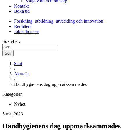
Välja vård och omsorg
Kontakt
Boka tid
Forskning, utbildning, utveckling och innovation
Remittent
Jobba hos oss
Sök efter:
Sök
Start
/
Aktuellt
/
Handhygienens dag uppmärksammades
Kategorier
Nyhet
5 maj 2023
Handhygienens dag uppmärksammades