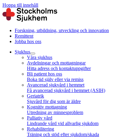
Hoppa till innehåll
Forskning, utbildning, utveckling och innovation
Remittent
Jobba hos oss
Sjukhus
Våra sjukhus
Avdelningar och mottagningar
Hitta adress och kontaktuppgifter
Bli patient hos oss
Boka tid själv eller via remiss
Avancerad sjukvård i hemmet
Få avancerad sjukvård i hemmet (ASIH)
Geriatrik
Sjuvård för dig som är äldre
Kognitiv mottagning
Utredning av minnesproblem
Palliativ vård
Lindrande vård vid allvarlig sjukdom
Rehabilitering
Träning och stöd efter sjukdom/skada