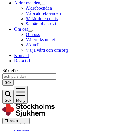
Äldreboenden
Äldreboenden
Våra äldreboenden
Så får du en plats
Så här arbetar vi
Om oss
Om oss
Vår verksamhet
Aktuellt
Välja vård och omsorg
Kontakt
Boka tid
Sök efter:
Sök
Sök
Meny
Tillbaka