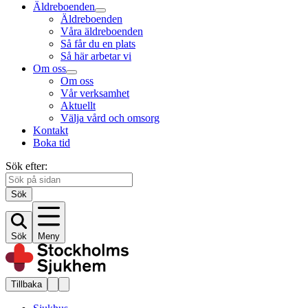
Äldreboenden
Äldreboenden
Våra äldreboenden
Så får du en plats
Så här arbetar vi
Om oss
Om oss
Vår verksamhet
Aktuellt
Välja vård och omsorg
Kontakt
Boka tid
Sök efter:
Sök
Sök
Meny
Tillbaka