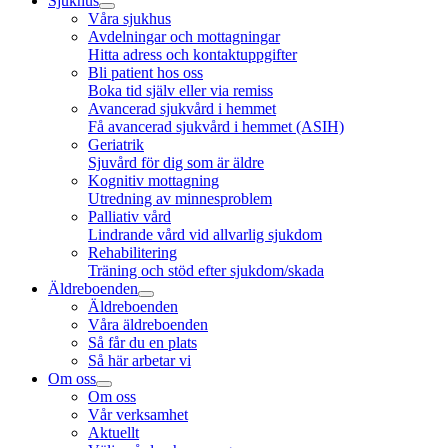
Sjukhus
Våra sjukhus
Avdelningar och mottagningar
Hitta adress och kontaktuppgifter
Bli patient hos oss
Boka tid själv eller via remiss
Avancerad sjukvård i hemmet
Få avancerad sjukvård i hemmet (ASIH)
Geriatrik
Sjuvård för dig som är äldre
Kognitiv mottagning
Utredning av minnesproblem
Palliativ vård
Lindrande vård vid allvarlig sjukdom
Rehabilitering
Träning och stöd efter sjukdom/skada
Äldreboenden
Äldreboenden
Våra äldreboenden
Så får du en plats
Så här arbetar vi
Om oss
Om oss
Vår verksamhet
Aktuellt