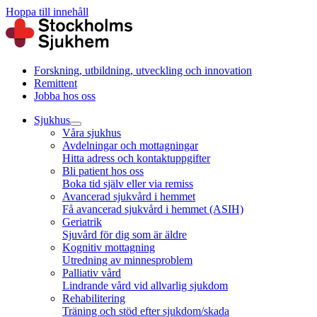
Hoppa till innehåll
Forskning, utbildning, utveckling och innovation
Remittent
Jobba hos oss
Sjukhus
Våra sjukhus
Avdelningar och mottagningar
Hitta adress och kontaktuppgifter
Bli patient hos oss
Boka tid själv eller via remiss
Avancerad sjukvård i hemmet
Få avancerad sjukvård i hemmet (ASIH)
Geriatrik
Sjuvård för dig som är äldre
Kognitiv mottagning
Utredning av minnesproblem
Palliativ vård
Lindrande vård vid allvarlig sjukdom
Rehabilitering
Träning och stöd efter sjukdom/skada