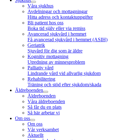
Sjukhus
Våra sjukhus
Avdelningar och mottagningar
Hitta adress och kontaktuppgifter
Bli patient hos oss
Boka tid själv eller via remiss
Avancerad sjukvård i hemmet
Få avancerad sjukvård i hemmet (ASIH)
Geriatrik
Sjuvård för dig som är äldre
Kognitiv mottagning
Utredning av minnesproblem
Palliativ vård
Lindrande vård vid allvarlig sjukdom
Rehabilitering
Träning och stöd efter sjukdom/skada
Äldreboenden
Äldreboenden
Våra äldreboenden
Så får du en plats
Så här arbetar vi
Om oss
Om oss
Vår verksamhet
Aktuellt