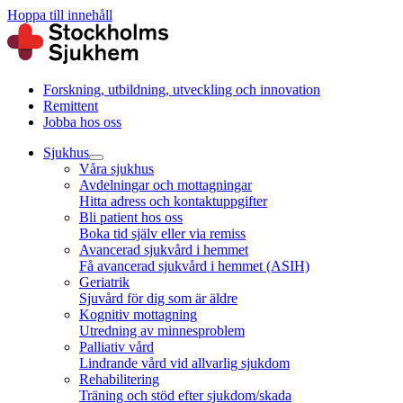
Hoppa till innehåll
Forskning, utbildning, utveckling och innovation
Remittent
Jobba hos oss
Sjukhus
Våra sjukhus
Avdelningar och mottagningar
Hitta adress och kontaktuppgifter
Bli patient hos oss
Boka tid själv eller via remiss
Avancerad sjukvård i hemmet
Få avancerad sjukvård i hemmet (ASIH)
Geriatrik
Sjuvård för dig som är äldre
Kognitiv mottagning
Utredning av minnesproblem
Palliativ vård
Lindrande vård vid allvarlig sjukdom
Rehabilitering
Träning och stöd efter sjukdom/skada