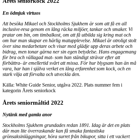
Årets seniorkock 2022
En ödmjuk virtuos
Att besöka Mikael och Stockholms Sjukhem är som att få en all
inclusive-resa genom en lång räcka miljöer, tankar och smaker. Vi
pratar om bin, om timbalkost, om att få utbilda sig kring mat och
om hur man skapar en härlig matupplevelse. Mikael är otroligt stolt
över sina medarbetare och visar med glädje upp deras arbete och
bidrag, men tonar gärna ner sin egen betydelse. Hans engagemang
för bra och vällagad mat- som han ständigt strävar efter att
förbättra- är emellertid svårt att missa. För hur blygsam han än må
vara, har han i själva verket en lång erfarenhet som kock, och en
stark vilja att förvalta och utveckla den.
Källa: White Guide Senior, utgåva 2022. Plats nummer fem i
kategorin Årets seniorkock
Årets seniormåltid 2022
Nytänk med gamla
anor
Stockholms Sjukhem grundades redan 1891. Idag är det en plats
där man lite överraskande kan få smaka fantastiska
grönsaksinläggningar, höra surret från bikupor, sitta i ett vackert