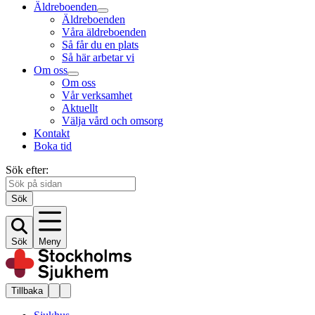
Äldreboenden
Äldreboenden
Våra äldreboenden
Så får du en plats
Så här arbetar vi
Om oss
Om oss
Vår verksamhet
Aktuellt
Välja vård och omsorg
Kontakt
Boka tid
Sök efter:
Sök
Sök
Meny
Tillbaka