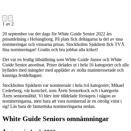
1
av
2
20 september var det dags för White Guide Senior 2022 års
prisutdelning i Helsingborg. På plats fick deltagarna ta del av sina
nomineringar och vinnarna prisas. Stockholms Sjukhem fick TVÅ
fina nomineringar! Grattis och bra jobbat alla köket!
Det var en festlig tillställning som White Guide Junior och White
Guide Senior anordnat. Priser delades ut i hela 16 kategorier och alla
hyllades med mängder med applåder av stolta matintresserade och
kunniga festdeltagare.
Stockholms Sjukhem var nominerade i hela två kategorier; Mikael
Cederberg, vår kostchef, som Årets Seniorkock och i kategorin
Årets seniormåltid. Vi blev inte tilldelade förstapris i någon av
nomineringarna, men bara att vara nominerad är en otrolig vinst i
sig! Läs bara de fantastiska nomineringarna nedan.
White Guide Seniors omnämningar