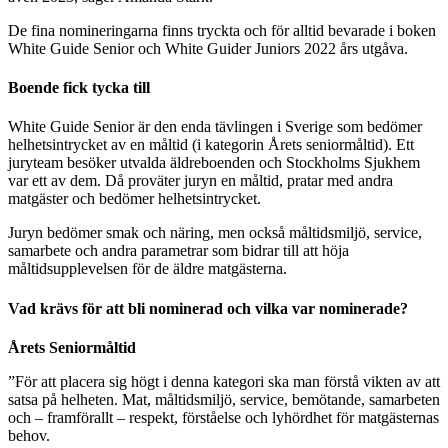
De fina nomineringarna finns tryckta och för alltid bevarade i boken
White Guide Senior och White Guider Juniors 2022 års utgåva.
Boende fick tycka till
White Guide Senior är den enda tävlingen i Sverige som bedömer
helhetsintrycket av en måltid (i kategorin Årets seniormåltid). Ett
juryteam besöker utvalda äldreboenden och Stockholms Sjukhem
var ett av dem. Då proväter juryn en måltid, pratar med andra
matgäster och bedömer helhetsintrycket.
Juryn bedömer smak och näring, men också måltidsmiljö, service,
samarbete och andra parametrar som bidrar till att höja
måltidsupplevelsen för de äldre matgästerna.
Vad krävs för att bli nominerad och vilka var nominerade?
Årets Seniormåltid
”För att placera sig högt i denna kategori ska man förstå vikten av att
satsa på helheten. Mat, måltidsmiljö, service, bemötande, samarbeten
och ­– framförallt – respekt, förståelse och lyhördhet för matgästernas
behov.