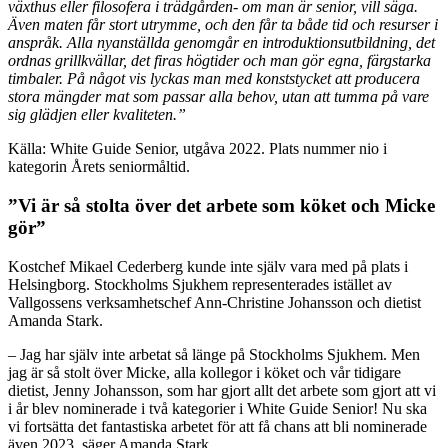
växthus eller filosofera i trädgården- om man är senior, vill säga.
Även maten får stort utrymme, och den får ta både tid och resurser i
anspråk. Alla nyanställda genomgår en introduktionsutbildning, det
ordnas grillkvällar, det firas högtider och man gör egna, färgstarka
timbaler. På något vis lyckas man med konststycket att producera
stora mängder mat som passar alla behov, utan att tumma på vare
sig glädjen eller kvaliteten.”
Källa: White Guide Senior, utgåva 2022. Plats nummer nio i
kategorin Årets seniormåltid.
”Vi är så stolta över det arbete som köket och Micke
gör”
Kostchef Mikael Cederberg kunde inte själv vara med på plats i
Helsingborg. Stockholms Sjukhem representerades istället av
Vallgossens verksamhetschef Ann-Christine Johansson och dietist
Amanda Stark.
– Jag har själv inte arbetat så länge på Stockholms Sjukhem. Men
jag är så stolt över Micke, alla kollegor i köket och vår tidigare
dietist, Jenny Johansson, som har gjort allt det arbete som gjort att vi
i år blev nominerade i två kategorier i White Guide Senior! Nu ska
vi fortsätta det fantastiska arbetet för att få chans att bli nominerade
även 2023, säger Amanda Stark.