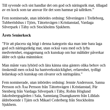
Till syvende och sist handlar det om god och näringsrik mat, tillagad
av en kock som tar ansvar för det som hamnar på tallriken.”
Fem nominerade, utan inbördes ordning: Silverängen i Trelleborg,
Tubberödshus i Tjörn, Tätortsvägen i Kristianstad, Vardaga
Silverpark i Täby och Stockholms Sjukhem.
Årets Seniorkock
”För att placera sig högt i denna kategorin ska man inte bara laga
god och näringsriktig mat, utan också vara med och lyfta
medvetenhet, engagemang och kunskap om hur måltider påverkar
äldre och sjuka människor.
Man måste vara lyhörd och lära känna sina gästers olika behov och
önskemål men också ha hantverksskicklighet, erfarenhet, tydligt
ledarskap och kunskap om råvaror och näringslära.”
Fem nominerade, utan inbördes ordning: Jennie Andersson, Sanna
Persson och Åsa Persson från Tätortsvägen i Kristianstad, Pär
Stenberg från Vardaga Silverpark i Täby, Robin Höglund
Jakobsbergsgården i Sala, Samniang Duangkasem från Lilldals
äldreboende i Tjärn och Mikael Cederberg från Stockholms
Sjukhem.