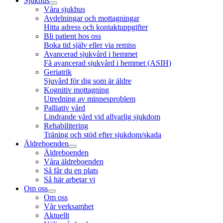
Sjukhus
Våra sjukhus
Avdelningar och mottagningar
Hitta adress och kontaktuppgifter
Bli patient hos oss
Boka tid själv eller via remiss
Avancerad sjukvård i hemmet
Få avancerad sjukvård i hemmet (ASIH)
Geriatrik
Sjuvård för dig som är äldre
Kognitiv mottagning
Utredning av minnesproblem
Palliativ vård
Lindrande vård vid allvarlig sjukdom
Rehabilitering
Träning och stöd efter sjukdom/skada
Äldreboenden
Äldreboenden
Våra äldreboenden
Så får du en plats
Så här arbetar vi
Om oss
Om oss
Vår verksamhet
Aktuellt