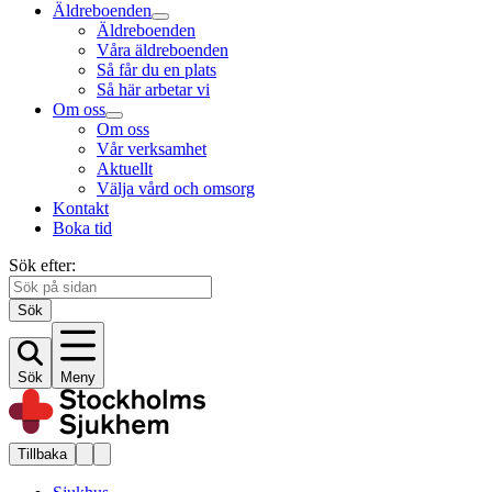
Äldreboenden
Äldreboenden
Våra äldreboenden
Så får du en plats
Så här arbetar vi
Om oss
Om oss
Vår verksamhet
Aktuellt
Välja vård och omsorg
Kontakt
Boka tid
Sök efter:
Sök
Sök
Meny
Tillbaka