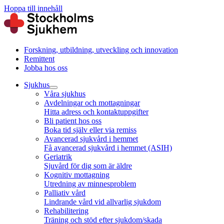
Hoppa till innehåll
Forskning, utbildning, utveckling och innovation
Remittent
Jobba hos oss
Sjukhus
Våra sjukhus
Avdelningar och mottagningar
Hitta adress och kontaktuppgifter
Bli patient hos oss
Boka tid själv eller via remiss
Avancerad sjukvård i hemmet
Få avancerad sjukvård i hemmet (ASIH)
Geriatrik
Sjuvård för dig som är äldre
Kognitiv mottagning
Utredning av minnesproblem
Palliativ vård
Lindrande vård vid allvarlig sjukdom
Rehabilitering
Träning och stöd efter sjukdom/skada