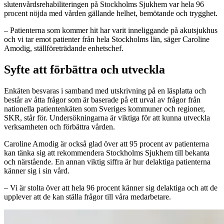
slutenvårdsrehabiliteringen på Stockholms Sjukhem var hela 96
procent nöjda med vården gällande helhet, bemötande och trygghet.
– Patienterna som kommer hit har varit inneliggande på akutsjukhus
och vi tar emot patienter från hela Stockholms län, säger Caroline
Amodig, ställföreträdande enhetschef.
Syfte att förbättra och utveckla
Enkäten besvaras i samband med utskrivning på en läsplatta och
består av åtta frågor som är baserade på ett urval av frågor från
nationella patientenkäten som Sveriges kommuner och regioner,
SKR, står för. Undersökningarna är viktiga för att kunna utveckla
verksamheten och förbättra vården.
Caroline Amodig är också glad över att 95 procent av patienterna
kan tänka sig att rekommendera Stockholms Sjukhem till bekanta
och närstående. En annan viktig siffra är hur delaktiga patienterna
känner sig i sin vård.
– Vi är stolta över att hela 96 procent känner sig delaktiga och att de
upplever att de kan ställa frågor till våra medarbetare.