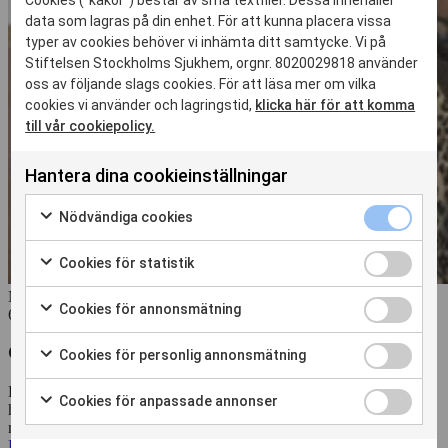
data som lagras på din enhet. För att kunna placera vissa
typer av cookies behöver vi inhämta ditt samtycke. Vi på
Stiftelsen Stockholms Sjukhem, orgnr. 8020029818 använder
oss av följande slags cookies. För att läsa mer om vilka
cookies vi använder och lagringstid,
klicka här för att komma
till vår cookiepolicy.
Hantera dina cookieinställningar
Nödvändiga
Nödvändiga cookies
cookies
Markera
kryssruta
för
Cookies
Cookies för statistik
att
för
Markera
samtycka
statistik
Nyhet
för
Cookies
Cookies för annonsmätning
till
6 aug. 2026
kryssruta
att
för
Markera
användning
samtycka
annonsmätn
för
av
Cookies
Gunne-May berättar om att bo på Nyckelharpan
Cookies för personlig annonsmätning
till
kryssruta
att
Nödvändiga
för
Markera
användning
samtycka
cookies
personlig
En ridolycka satte plötsligt stopp för Charlottas vardag. Under en
för
av
Cookies
Cookies för anpassade annonser
till
annonsmätn
hoppträning kastades hon av hästen och bröt nyckelbenet, flera
att
Cookies
för
Markera
användning
kryssruta
revben och fick en punkterad lunga.
samtycka
för
anpassade
för
av
Läs mer