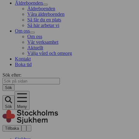
Äldreboenden
Äldreboenden
Våra äldreboenden
Så får du en plats
Så här arbetar vi
Om oss
Om oss
Vår verksamhet
Aktuellt
Välja vård och omsorg
Kontakt
Boka tid
Sök efter:
Sök
Sök
Meny
Tillbaka