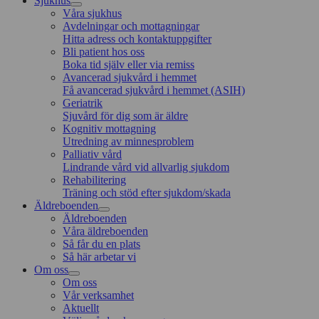
Sjukhus
Våra sjukhus
Avdelningar och mottagningar
Hitta adress och kontaktuppgifter
Bli patient hos oss
Boka tid själv eller via remiss
Avancerad sjukvård i hemmet
Få avancerad sjukvård i hemmet (ASIH)
Geriatrik
Sjuvård för dig som är äldre
Kognitiv mottagning
Utredning av minnesproblem
Palliativ vård
Lindrande vård vid allvarlig sjukdom
Rehabilitering
Träning och stöd efter sjukdom/skada
Äldreboenden
Äldreboenden
Våra äldreboenden
Så får du en plats
Så här arbetar vi
Om oss
Om oss
Vår verksamhet
Aktuellt