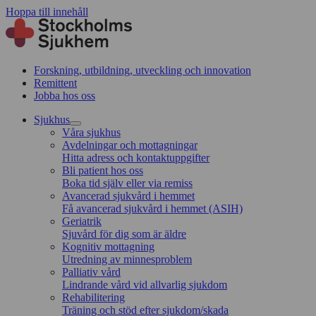
Hoppa till innehåll
Forskning, utbildning, utveckling och innovation
Remittent
Jobba hos oss
Sjukhus
Våra sjukhus
Avdelningar och mottagningar
Hitta adress och kontaktuppgifter
Bli patient hos oss
Boka tid själv eller via remiss
Avancerad sjukvård i hemmet
Få avancerad sjukvård i hemmet (ASIH)
Geriatrik
Sjuvård för dig som är äldre
Kognitiv mottagning
Utredning av minnesproblem
Palliativ vård
Lindrande vård vid allvarlig sjukdom
Rehabilitering
Träning och stöd efter sjukdom/skada