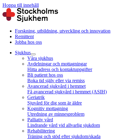
Hoppa till innehåll
Forskning, utbildning, utveckling och innovation
Remittent
Jobba hos oss
Sjukhus
Våra sjukhus
Avdelningar och mottagningar
Hitta adress och kontaktuppgifter
Bli patient hos oss
Boka tid själv eller via remiss
Avancerad sjukvård i hemmet
Få avancerad sjukvård i hemmet (ASIH)
Geriatrik
Sjuvård för dig som är äldre
Kognitiv mottagning
Utredning av minnesproblem
Palliativ vård
Lindrande vård vid allvarlig sjukdom
Rehabilitering
Träning och stöd efter sjukdom/skada