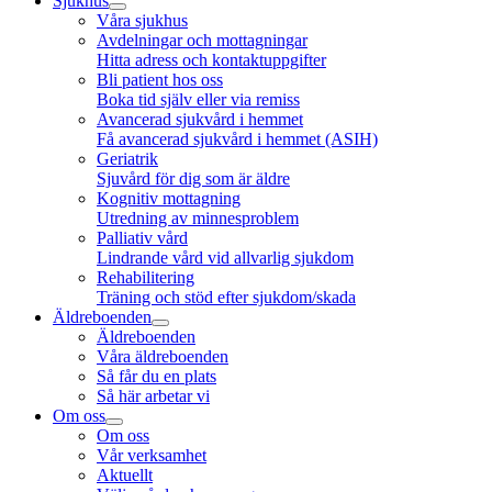
Sjukhus
Våra sjukhus
Avdelningar och mottagningar
Hitta adress och kontaktuppgifter
Bli patient hos oss
Boka tid själv eller via remiss
Avancerad sjukvård i hemmet
Få avancerad sjukvård i hemmet (ASIH)
Geriatrik
Sjuvård för dig som är äldre
Kognitiv mottagning
Utredning av minnesproblem
Palliativ vård
Lindrande vård vid allvarlig sjukdom
Rehabilitering
Träning och stöd efter sjukdom/skada
Äldreboenden
Äldreboenden
Våra äldreboenden
Så får du en plats
Så här arbetar vi
Om oss
Om oss
Vår verksamhet
Aktuellt