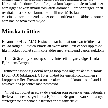
Karolinska Institutet för att fördjupa kunskapen om de mekanismer
som ligger bakom immunförsvarets åldrande. Förhoppningen är att
resultaten på sikt ska kunna bidra till mer träffsäkra
vaccinationsrekommendationer och identifiera vilka äldre personer
som kan behöva extra skydd.
Minska trötthet
En annan del av IMAGE-studien har handlat om svår trötthet, så
kallad fatigue. Studien visade att sköra äldre utan cancer upplevde
lika mycket trötthet som sköra äldre med avancerad cancersjukdom.
– Det här är en ny kunskap som vi inte sett tidigare, säger Linda
Björkhem-Bergman.
Tröttheten visade sig också hänga ihop med låga nivåer av vitamin
D och Q10 (ubikinon). Q10 är viktigt för energiproduktionen i
kroppens celler. Forskarna undersöker nu om liknande samband kan
ses även hos patienter med postcovid.
– Vi vet att trötthet är ett av de symtom som påverkar våra patienters
livskvalitet mest, säger Linda Björkhem-Bergman. Kan vi hitta nya
strategier för att behandla trötthet är det fantastiskt.