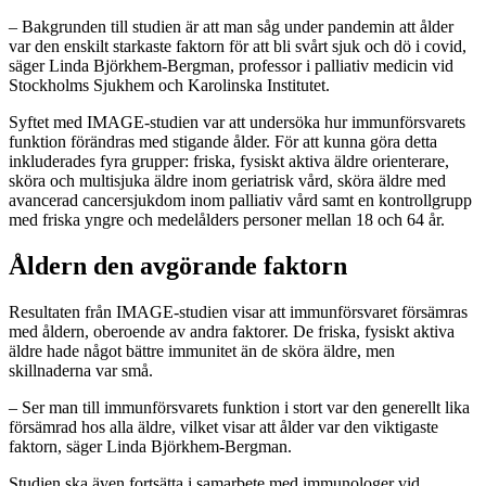
– Bakgrunden till studien är att man såg under pandemin att ålder
var den enskilt starkaste faktorn för att bli svårt sjuk och dö i covid,
säger Linda Björkhem-Bergman, professor i palliativ medicin vid
Stockholms Sjukhem och Karolinska Institutet.
Syftet med IMAGE-studien var att undersöka hur immunförsvarets
funktion förändras med stigande ålder. För att kunna göra detta
inkluderades fyra grupper: friska, fysiskt aktiva äldre orienterare,
sköra och multisjuka äldre inom geriatrisk vård, sköra äldre med
avancerad cancersjukdom inom palliativ vård samt en kontrollgrupp
med friska yngre och medelålders personer mellan 18 och 64 år.
Åldern den avgörande faktorn
Resultaten från IMAGE-studien visar att immunförsvaret försämras
med åldern, oberoende av andra faktorer. De friska, fysiskt aktiva
äldre hade något bättre immunitet än de sköra äldre, men
skillnaderna var små.
– Ser man till immunförsvarets funktion i stort var den generellt lika
försämrad hos alla äldre, vilket visar att ålder var den viktigaste
faktorn, säger Linda Björkhem-Bergman.
Studien ska även fortsätta i samarbete med immunologer vid