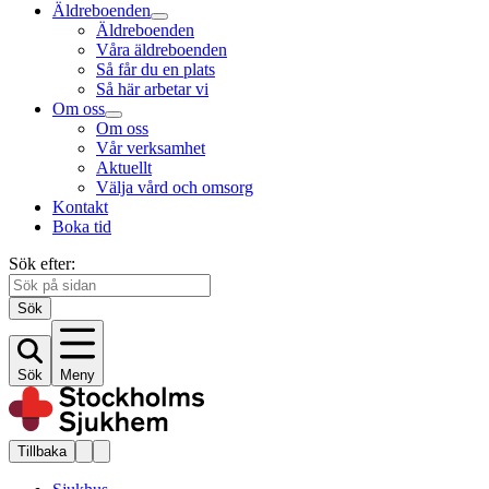
Äldreboenden
Äldreboenden
Våra äldreboenden
Så får du en plats
Så här arbetar vi
Om oss
Om oss
Vår verksamhet
Aktuellt
Välja vård och omsorg
Kontakt
Boka tid
Sök efter:
Sök
Sök
Meny
Tillbaka